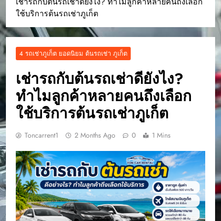
เช่ารถกับต้นรถเช่าดียังไง? ทำไมลูกค้าหลายคนถึงเลือก
ใช้บริการต้นรถเช่าภูเก็ต
4 รถเช่าภูเก็ต ยอดนิยม ต้นรถเช่า ภูเก็ต
เช่ารถกับต้นรถเช่าดียังไง?
ทำไมลูกค้าหลายคนถึงเลือก
ใช้บริการต้นรถเช่าภูเก็ต
Toncarrent1
2 Months Ago
0
1 Mins