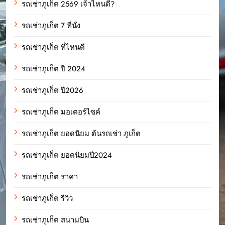
รถเช่าภูเก็ต 2569 เจ้าไหนดี?
รถเช่าภูเก็ต 7 ที่นั่ง
รถเช่าภูเก็ต ที่ไหนดี
รถเช่าภูเก็ต ปี 2024
รถเช่าภูเก็ต ปี2026
รถเช่าภูเก็ต มอเตอร์ไซค์
รถเช่าภูเก็ต ยอดนิยม ต้นรถเช่า ภูเก็ต
รถเช่าภูเก็ต ยอดนิยมปี2024
รถเช่าภูเก็ต ราคา
รถเช่าภูเก็ต รีวิว
รถเช่าภูเก็ต สนามบิน