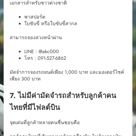
เอกสารสำหรับชาวต่างชาติ
พาสปอร์ต
ใบขับขี่ หรือใบขับขี่สากล
สามารถจองล่วงหน้าผ่าน
LINE : @abc000
โทร : 091-527-6862
มัดจำการจองรถยนต์เพียง 1,000 บาท และมอเตอร์ไซค์
เพียง 300 บาท
7. ไม่มีค่ามัดจำรถสำหรับลูกค้าคน
ไทยที่มีไฟลต์บิน
จุดเด่นที่ลูกค้าหลายคนชื่นชอบคือ