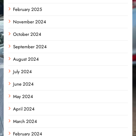
February 2025
November 2024
October 2024
September 2024
August 2024
July 2024
June 2024
May 2024
April 2024
March 2024
February 2024