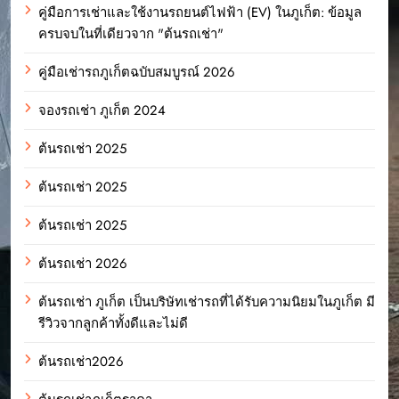
คู่มือการเช่าและใช้งานรถยนต์ไฟฟ้า (EV) ในภูเก็ต: ข้อมูล
ครบจบในที่เดียวจาก "ต้นรถเช่า"
คู่มือเช่ารถภูเก็ตฉบับสมบูรณ์ 2026
จองรถเช่า ภูเก็ต 2024
ต้นรถเช่า 2025
ต้นรถเช่า 2025
ต้นรถเช่า 2025
ต้นรถเช่า 2026
ต้นรถเช่า ภูเก็ต เป็นบริษัทเช่ารถที่ได้รับความนิยมในภูเก็ต มี
รีวิวจากลูกค้าทั้งดีและไม่ดี
ต้นรถเช่า2026