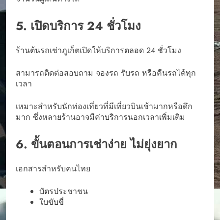
5. เปิดบริการ 24 ชั่วโมง
ร้านต้นรถเช่าภูเก็ตเปิดให้บริการตลอด 24 ชั่วโมง
สามารถติดต่อสอบถาม จองรถ รับรถ หรือคืนรถได้ทุก
เวลา
เหมาะสำหรับนักท่องเที่ยวที่มีเที่ยวบินเช้ามากหรือดึก
มาก ซึ่งหลายร้านอาจมีค่าบริการนอกเวลาเพิ่มเติม
6. ขั้นตอนการเช่าง่าย ไม่ยุ่งยาก
เอกสารสำหรับคนไทย
บัตรประชาชน
ใบขับขี่