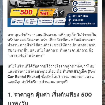
หากคุณกำลังวางแผนเดินทางมาเที่ยวภูเก็ต ไม่ว่าจะเป็น
ทริปพักผ่อนกับครอบครัว เที่ยวกับเพื่อน หรือเดินทางมา
ทำงาน การมีรถใช้ส่วนตัวจะช่วยให้การเดินทางสะดวก
สบายมากขึ้น และหนึ่งในคำถามที่หลายคนมักถามคือ
“เช่ารถกับร้านไหนดี?”
หนึ่งในร้านที่ได้รับความไว้วางใจจากลูกค้าทั้งชาวไทย
และชาวต่างชาติอย่างต่อเนื่อง คือ
ต้นรถเช่าภูเก็ต (Ton
Car Rental Phuket)
ซึ่งเปิดให้บริการมาอย่างยาวนาน
และมีลูกค้าใช้บริการจำนวนมากทุกปี
1. ราคาถูก คุ้มค่า เริ่มต้นเพียง 500
บาท/วัน