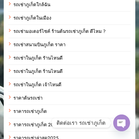
รถเช่าภูเก็ตใกล้ฉัน
รถเช่าภูเก็ตในเมือง
รถเช่ามอเตอร์ไซค์ ร้านต้นรถเช่าภูเก็ต ดีไหม ?
รถเช่าสนามบินภูเก็ต ราคา
รถเช่าในภูเก็ต รัานไหนดี
รถเช่าในภูเก็ต ร้านไหนดี
รถเช่าในภูเก็ต เจ้าไหนดี
ราคาต้นรถเช่า
ราคารถเช่าภูเก็ต
ติดต่อเรา รถเช่าภูเก็ต
ราคารถเช่าภูเก็ต 2026
Open c
ราคารถเช่าล่าสุด2025