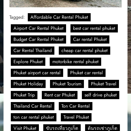
Tagged:
Affordable Car Rental Phuket
Airport Car Rental Phuket
best car rental phuket
Budget Car Rental Phuket
Car rental Phuket
Car Rental Thailand
cheap car rental phuket
Explore Phuket
motorbike rental phuket
Phuket airport car rental
Phuket car rental
Phuket Holiday
Phuket Tourism
Phuket Travel
Phuket Trip
Rent car Phuket
self drive phuket
Thailand Car Rental
Ton Car Rental
ton car rental phuket
Travel Phuket
Visit Phuket
ขับรถเที่ยวภูเก็ต
ต้นรถเช่าภูเก็ต