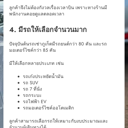
ลูกค้าจึงไม่ต้องกังวลเรื่องเวลาบิน เพราะทางร้านมี
พนักงานคอยดูแลตลอดเวลา
4. มีรถให้เลือกจำนวนมาก
ปัจจุบันต้นรถเช่าภูเก็ตมีรถยนต์กว่า 80 คัน และรถ
มอเตอร์ไซค์กว่า 85 คัน
มีให้เลือกหลายประเภท เช่น
รถเก๋งประหยัดน้ำมัน
รถ SUV
รถ 7 ที่นั่ง
รถกระบะ
รถไฟฟ้า EV
รถมอเตอร์ไซค์ออโตเมติก
ลูกค้าสามารถเลือกรถให้เหมาะกับงบประมาณและ
จำนวนผู้เดินทางได้