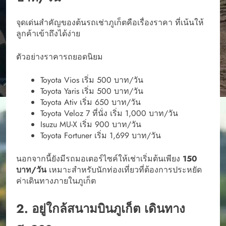
จุดเด่นสำคัญของต้นรถเช่าภูเก็ตคือเรื่องราคา ที่เน้นให้
ลูกค้าเข้าถึงได้ง่าย
ตัวอย่างราคารถยอดนิยม
Toyota Vios เริ่ม 500 บาท/วัน
Toyota Yaris เริ่ม 500 บาท/วัน
Toyota Ativ เริ่ม 650 บาท/วัน
Toyota Veloz 7 ที่นั่ง เริ่ม 1,000 บาท/วัน
Isuzu MU-X เริ่ม 900 บาท/วัน
Toyota Fortuner เริ่ม 1,699 บาท/วัน
นอกจากนี้ยังมีรถมอเตอร์ไซค์ให้เช่าเริ่มต้นเพียง
150
บาท/วัน
เหมาะสำหรับนักท่องเที่ยวที่ต้องการประหยัด
ค่าเดินทางภายในภูเก็ต
2. อยู่ใกล้สนามบินภูเก็ต เดินทาง