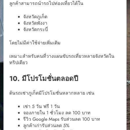
ลูกค้าสามารถนำรถไปท่องเที่ยวได้ใน
จังหวัดภูเก็ต
จังหวัดพังงา
จังหวัดกระบี่
โดยไม่มีค่าใช้จ่ายเพิ่มเติม
เหมาะสำหรับคนที่วางแผนขับรถเที่ยวหลายจังหวัดใน
ทริปเดียว
10. มีโปรโมชั่นตลอดปี
ต้นรถเช่าภูเก็ตมีโปรโมชั่นหลากหลาย เช่น
เช่า 5 วัน ฟรี 1 วัน
จองภายใน 1 ชั่วโมง ลด 100 บาท
รีวิว Google Maps รับส่วนลด 100 บาท
ลูกค้าเก่ารับส่วนลด 5%