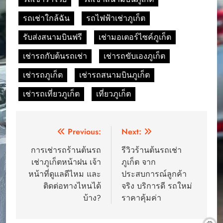
รถเช่าใกล้ฉัน
รถไฟฟ้าเช่าภูเก็ต
รับส่งสนามบินฟรี
เช่ามอเตอร์ไซค์ภูเก็ต
เช่ารถกับต้นรถเช่า
เช่ารถขับเองภูเก็ต
เช่ารถภูเก็ต
เช่ารถสนามบินภูเก็ต
เช่ารถเที่ยวภูเก็ต
เที่ยวภูเก็ต
Post
Previous:
Next:
navigation
การเช่ารถร้านต้นรถ
รีวิวร้านต้นรถเช่า
เช่าภูเก็ตหน้าฝน เจ้า
ภูเก็ต จาก
หน้าที่ดูแลดีไหม และ
ประสบการณ์ลูกค้า
ติดต่อทางไหนได้
จริง บริการดี รถใหม่
บ้าง?
ราคาคุ้มค่า