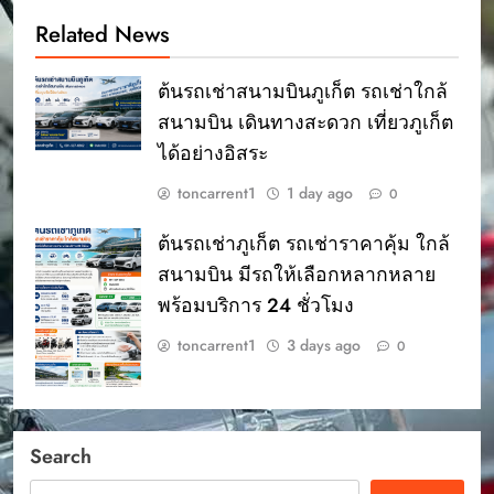
Related News
ต้นรถเช่าสนามบินภูเก็ต รถเช่าใกล้
สนามบิน เดินทางสะดวก เที่ยวภูเก็ต
ได้อย่างอิสระ
toncarrent1
1 day ago
0
ต้นรถเช่าภูเก็ต รถเช่าราคาคุ้ม ใกล้
สนามบิน มีรถให้เลือกหลากหลาย
พร้อมบริการ 24 ชั่วโมง
toncarrent1
3 days ago
0
Search