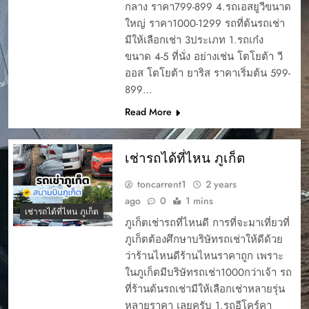
กลาง ราคา799-899 4.รถเอสยูวีขนาด
ใหญ่ ราคา1000-1299 รถที่ต้นรถเช่า
มีให้เลือกเช่า 3ประเภท 1.รถเก๋ง
ขนาด 4-5 ที่นั่ง อย่างเช่น โตโยต้า วี
ออส โตโยต้า ยาริส ราคาเริ่มต้น 599-
899…
Read More
เช่ารถได้ที่ไหน ภูเก็ต
toncarrent1
2 years
ago
0
1 mins
เช่ารถได้ที่ไหน ภูเก็ต
ภูเก็ตเช่ารถที่ไหนดี การที่จะมาเที่ยวที่
ภูเก็ตต้องศึกษาบริษัทรถเช่าให้ดีด้วย
ว่าร้านไหนดีร้านไหนราคาถูก เพราะ
ในภูเก็ตมีบริษัทรถเช่า1000กว่าเจ้า รถ
ที่ร้านต้นรถเช่ามีให้เลือกเช่าหลายรุ่น
หลายราคา เลยครับ 1.รถอีโคร์คา