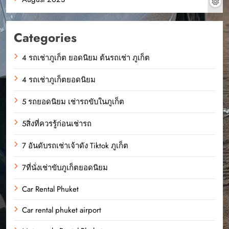
Categories
4 รถเช่าภูเก็ต ยอดนิยม ต้นรถเช่า ภูเก็ต
4 รถเช่าภูเก็ตยอดนิยม
5 รถยอดนิยม เช่ารถขับในภูเก็ต
5สิ่งที่ควรรู้ก่อนเช่ารถ
7 อันดับรถเช่าเจ้าดัง Tiktok ภูเก็ต
7ที่นั่งเช่าขับภูเก็ตยอดนิยม
Car Rental Phuket
Car rental phuket airport