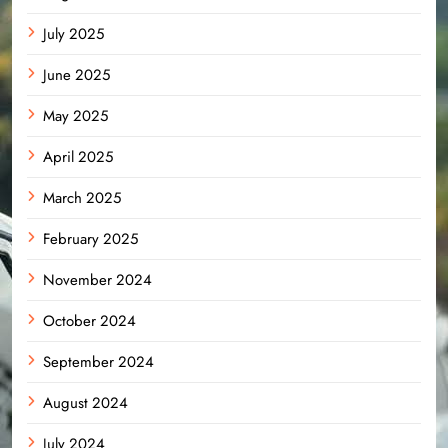
July 2025
June 2025
May 2025
April 2025
March 2025
February 2025
November 2024
October 2024
September 2024
August 2024
July 2024