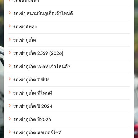
รถยนต์ไฟฟ้า
รถเช่า สนามบินภูเก็ตเจ้าไหนดี
รถเช่าพัทลุง
รถเช่าภูเก็ต
รถเช่าภูเก็ต 2569 (2026)
รถเช่าภูเก็ต 2569 เจ้าไหนดี?
รถเช่าภูเก็ต 7 ที่นั่ง
รถเช่าภูเก็ต ที่ไหนดี
รถเช่าภูเก็ต ปี 2024
รถเช่าภูเก็ต ปี2026
รถเช่าภูเก็ต มอเตอร์ไซค์