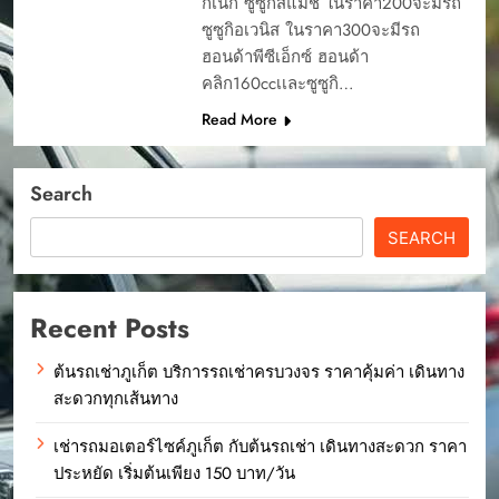
กิเน็ก ซูซูกิสแมช ในราคา200จะมีรถ
ซูซูกิอเวนิส ในราคา300จะมีรถ
ฮอนด้าพีซีเอ็กซ์ ฮอนด้า
คลิก160ccเเละซูซูกิ…
Read More
Search
SEARCH
Recent Posts
ต้นรถเช่าภูเก็ต บริการรถเช่าครบวงจร ราคาคุ้มค่า เดินทาง
สะดวกทุกเส้นทาง
เช่ารถมอเตอร์ไซค์ภูเก็ต กับต้นรถเช่า เดินทางสะดวก ราคา
ประหยัด เริ่มต้นเพียง 150 บาท/วัน