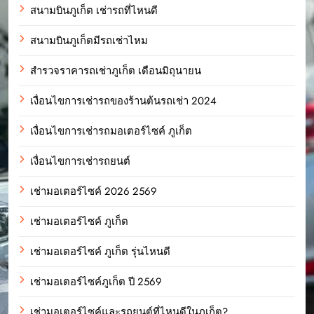
สนามบินภูเก็ต เช่ารถที่ไหนดี
สนามบินภูเก็ตมีรถเช่าไหม
สำรวจราคารถเช่าภูเก็ต เดือนมิถุนายน
เงื่อนไขการเช่ารถของร้านต้นรถเช่า 2024
เงื่อนไขการเช่ารถมอเตอร์ไซค์ ภูเก็ต
เงื่อนไขการเช่ารถยนต์
เช่ามอเตอร์ไซค์ 2026 2569
เช่ามอเตอร์ไซค์ ภูเก็ต
เช่ามอเตอร์ไซค์ ภูเก็ต รุ่นไหนดี
เช่ามอเตอร์ไซค์ภูเก็ต ปี 2569
เช่ามอเตอร์ไซค์และรถยนต์ที่ไหนดีในภูเก็ต?