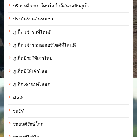
บริการดี ราคาโดนใจ ใกล้สนามบินภูเก็ต
ประกันร้านต้นรถเช่า
ภูเก็ต เช่ารถที่ไหนดี
ภูเก็ต เช่ารถมอเตอร์ไซค์ที่ไหนดี
ภูเก็ตมีรถให้เช่าไหม
ภูเก็ตมีให้เช่าไหม
ภูเก็ตเช่ารถที่ไหนดี
มัดจำ
รถEV
รถยนต์รักษ์โลก