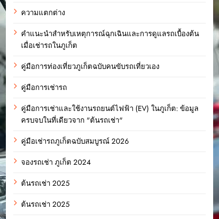
ความแตกต่าง
คำแนะนำสำหรับเหตุการณ์ฉุกเฉินและการดูแลรถเบื้องต้น
เมื่อเช่ารถในภูเก็ต
คู่มือการท่องเที่ยวภูเก็ตฉบับคนขับรถเที่ยวเอง
คู่มือการเช่ารถ
คู่มือการเช่าและใช้งานรถยนต์ไฟฟ้า (EV) ในภูเก็ต: ข้อมูล
ครบจบในที่เดียวจาก "ต้นรถเช่า"
คู่มือเช่ารถภูเก็ตฉบับสมบูรณ์ 2026
จองรถเช่า ภูเก็ต 2024
ต้นรถเช่า 2025
ต้นรถเช่า 2025