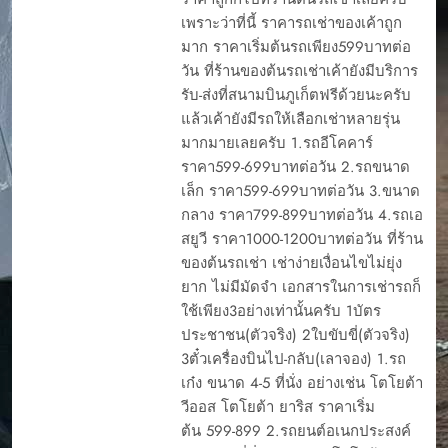
เพราะว่าที่นี้ ราคารถเช่าของเค้าถูก
มาก ราคาเริ่มต้นรถเพียง599บาทต่อ
วัน ที่ร้านของต้นรถเช่าเค้ายังมีบริการ
รับ-ส่งที่สนามบินภูเก็ตฟรีด้วยนะครับ
แล้วเค้ายังมีรถให้เลือกเช่าหลายรุ่น
มากมายเลยครับ 1.รถอีโคคาร์
ราคา599-699บาทต่อวัน 2.รถขนาด
เล็ก ราคา599-699บาทต่อวัน 3.ขนาด
กลาง ราคา799-899บาทต่อวัน 4.รถเอ
สยูวี ราคา1000-1200บาทต่อวัน ที่ร้าน
ของต้นรถเช่า เช่าง่ายเงื่อนไขไม่ยุ่ง
ยาก ไม่มีมัดจำ เอกสารในการเช่ารถก็
ใช้เพียง3อย่างเท่านั้นครับ 1บัตร
ประชาชน(ตัวจริง) 2ใบขับขี่(ตัวจริง)
3ตั๋วเครื่องบินไป-กลับ(เลาจอง) 1.รถ
เก๋ง ขนาด 4-5 ที่นั่ง อย่างเช่น โตโยต้า
วีออส โตโยต้า ยาริส ราคาเริ่ม
ต้น 599-899 2.รถยนต์อเนกประสงค์