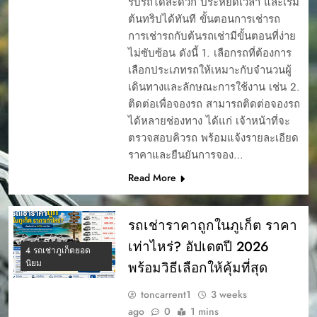
รับรถได้สะดวก ประหยัดเวลา และเริ่ม
ต้นทริปได้ทันที ขั้นตอนการเช่ารถ
การเช่ารถกับต้นรถเช่ามีขั้นตอนที่ง่าย
ไม่ซับซ้อน ดังนี้ 1. เลือกรถที่ต้องการ
เลือกประเภทรถให้เหมาะกับจำนวนผู้
เดินทางและลักษณะการใช้งาน เช่น 2.
ติดต่อเพื่อจองรถ สามารถติดต่อจองรถ
ได้หลายช่องทาง ได้แก่ เจ้าหน้าที่จะ
ตรวจสอบคิวรถ พร้อมแจ้งรายละเอียด
ราคาและยืนยันการจอง…
Read More
รถเช่าราคาถูกในภูเก็ต ราคา
เท่าไหร่? อัปเดตปี 2026
4 รถเช่าภูเก็ตยอด
นิยม
พร้อมวิธีเลือกให้คุ้มที่สุด
toncarrent1
3 weeks
ago
0
1 mins