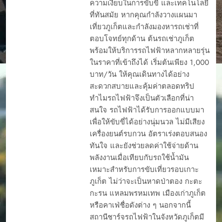
ความเงียบในการขับขี่ และเทคโนโลยี
ที่ทันสมัย หากคุณกำลังวางแผนมา
เที่ยวภูเก็ตและกำลังมองหารถเช่าที่
ตอบโจทย์ทุกด้าน ต้นรถเช่าภูเก็ต
พร้อมให้บริการรถไฟฟ้าหลากหลายรุ่น
ในราคาที่เข้าถึงได้ เริ่มต้นเพียง 1,000
บาท/วัน ให้คุณเดินทางได้อย่าง
สะดวกสบายและคุ้มค่าตลอดทริป
ทำไมรถไฟฟ้าจึงเป็นตัวเลือกที่น่า
สนใจ รถไฟฟ้าได้รับการออกแบบมา
เพื่อให้ขับขี่ได้อย่างนุ่มนวล ไม่มีเสียง
เครื่องยนต์รบกวน อัตราเร่งตอบสนอง
ทันใจ และยังช่วยลดค่าใช้จ่ายด้าน
พลังงานเมื่อเทียบกับรถใช้น้ำมัน
เหมาะสำหรับการขับเที่ยวรอบเกาะ
ภูเก็ต ไม่ว่าจะเป็นหาดป่าตอง กะตะ
กะรน แหลมพรหมเทพ เมืองเก่าภูเก็ต
หรือคาเฟ่ชื่อดังต่าง ๆ นอกจากนี้
สถานีชาร์จรถไฟฟ้าในจังหวัดภูเก็ตมี