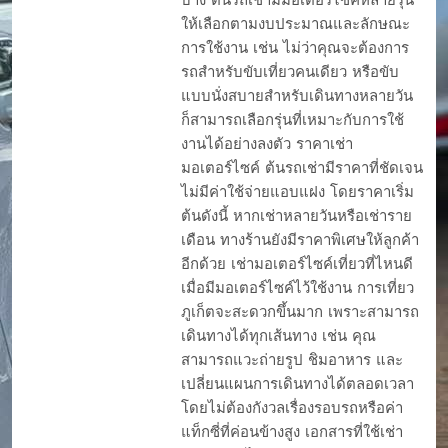
ให้เลือกตามงบประมาณและลักษณะ
การใช้งาน เช่น ไม่ว่าคุณจะต้องการ
รถสำหรับขับเที่ยวคนเดียว หรือขับ
แบบนั่งสบายสำหรับเดินทางหลายวัน
ก็สามารถเลือกรุ่นที่เหมาะกับการใช้
งานได้อย่างลงตัว ราคาเช่า
มอเตอร์ไซค์ ต้นรถเช่ามีราคาที่ชัดเจน
ไม่มีค่าใช้จ่ายแอบแฝง โดยราคาเริ่ม
ต้นดังนี้ หากเช่าหลายวันหรือเช่าราย
เดือน ทางร้านยังมีราคาพิเศษให้ลูกค้า
อีกด้วย เช่ามอเตอร์ไซค์เที่ยวที่ไหนดี
เมื่อมีมอเตอร์ไซค์ไว้ใช้งาน การเที่ยว
ภูเก็ตจะสะดวกขึ้นมาก เพราะสามารถ
เดินทางได้ทุกเส้นทาง เช่น คุณ
สามารถแวะถ่ายรูป ชิมอาหาร และ
เปลี่ยนแผนการเดินทางได้ตลอดเวลา
โดยไม่ต้องกังวลเรื่องรอบรถหรือค่า
แท็กซี่ที่ค่อนข้างสูง เอกสารที่ใช้เช่า