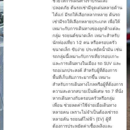
ช่วยให้การเดินทางราบรื่นและ
ปลอดภัย ต้นรถเช่ามีจุดเด่นหลายด้าน
ได้แก่ มีรถให้เลือกหลากหลาย ต้นรถ
เช่ามีรถให้เลือกหลายประเภท เพื่อให้
เหมาะกับการเดินทางของลูกค้าแต่ละ
กลุ่ม รถยนต์ขนาดเล็ก เหมาะสำหรับ
นักท่องเที่ยว 1-2 คน หรือครอบครัว
ขนาดเล็ก ขับง่าย ประหยัดน้ำมัน เช่น
รถกลุ่มนี้เหมาะกับการเที่ยวรอบเกาะ
และการเดินทางในเมือง รถ SUV และ
รถอเนกประสงค์ สำหรับผู้ที่ต้องการ
พื้นที่เก็บสัมภาระมากขึ้น เหมาะ
สำหรับการเดินทางไกลหรือผู้ที่ต้องการ
ความสะดวกสบายเป็นพิเศษ รถ 7 ที่นั่ง
หากเดินทางกับครอบครัวหรือกลุ่ม
เพื่อน ช่วยลดค่าใช้จ่ายเมื่อเดินทาง
หลายคน เพราะไม่จำเป็นต้องเช่ารถ
หลายคัน รถยนต์ไฟฟ้า (EV) ผู้ที่
ต้องการประหยัดค่าเชื้อเพลิงและ