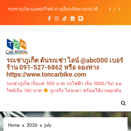
สะดวก เที่ยวภูเก็ตได้อย่างอิสระ
Skip
บริการดี ราคาโดนใจ
รถเช่าภูเก็ต มอเตอร์ไซค์ ทางเลือกเดินทางง่าย เที่ยว
ใกล้สนามบินภูเก็ต
to
ภูเก็ตคล่องตัว กับต้นรถเช่าภูเก็ต
content
รถเช่าภูเก็ต ราคา
ต้นรถเช่าภูเก็ต รถเช่าราคาคุ้ม ใกล้สนามบิน มีรถให้
รถเช่าภูเก็ตราคาถูก
เลือกหลากหลาย พร้อมบริการ 24 ชั่วโมง
500 บาทต่อวัน
เช่ารถแล้วขับชนเป็นฝ่ายผิด ต้องเสียค่าอะไรบ้าง?
ต้นรถเช่าภูเก็ตอธิบายให้เข้าใจง่าย
รถเช่าสนามบินภูเก็ต
ราคา
ต้นรถเช่าสนามบินภูเก็ต รถเช่าใกล้สนามบิน เดินทาง
สะดวก เที่ยวภูเก็ตได้อย่างอิสระ
ราคาต้นรถเช่า
รถเช่าภูเก็ต มอเตอร์ไซค์ ทางเลือกเดินทางง่าย เที่ยว
รถเช่าภูเก็ต ต้นรถเช่า ไลน์ @abc000 เบอร์
ราคารถเช่าภูเก็ต
ภูเก็ตคล่องตัว กับต้นรถเช่าภูเก็ต
ร้าน 091-527-6862 หรือ จองทาง
ราคารถเช่าภูเก็ต
ต้นรถเช่าภูเก็ต รถเช่าราคาคุ้ม ใกล้สนามบิน มีรถให้
https://www.toncarbike.com
2026
เลือกหลากหลาย พร้อมบริการ 24 ชั่วโมง
ราคารถเช่า
รถเช่าภูเก็ต เริ่มแค่ 500 บาท รถไฟฟ้า เริ่ม 1000/วัน! มอ
ล่าสุด2025
ไซค์เริ่ม 150 บาท
ถูกจริง ไม่จกตา พร้อมใช้งานทุกคัน
ราคารถเช่าโลซีซั่น
2026
สำรวจราคารถเช่า
ภูเก็ต เดือนมิถุนายน
เช่ารถภูเก็ต ราคา
Home
2026
July
599