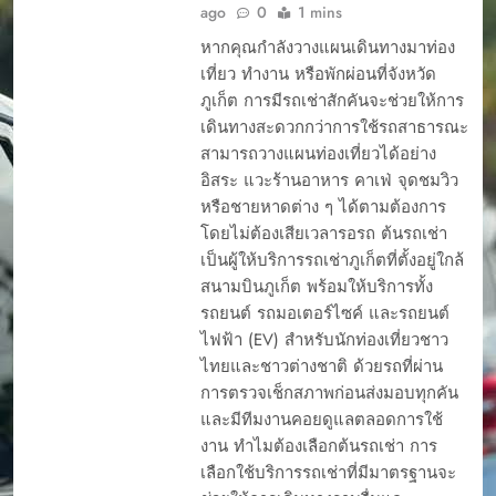
ago
0
1 mins
หากคุณกำลังวางแผนเดินทางมาท่อง
เที่ยว ทำงาน หรือพักผ่อนที่จังหวัด
ภูเก็ต การมีรถเช่าสักคันจะช่วยให้การ
เดินทางสะดวกกว่าการใช้รถสาธารณะ
สามารถวางแผนท่องเที่ยวได้อย่าง
อิสระ แวะร้านอาหาร คาเฟ่ จุดชมวิว
หรือชายหาดต่าง ๆ ได้ตามต้องการ
โดยไม่ต้องเสียเวลารอรถ ต้นรถเช่า
เป็นผู้ให้บริการรถเช่าภูเก็ตที่ตั้งอยู่ใกล้
สนามบินภูเก็ต พร้อมให้บริการทั้ง
รถยนต์ รถมอเตอร์ไซค์ และรถยนต์
ไฟฟ้า (EV) สำหรับนักท่องเที่ยวชาว
ไทยและชาวต่างชาติ ด้วยรถที่ผ่าน
การตรวจเช็กสภาพก่อนส่งมอบทุกคัน
และมีทีมงานคอยดูแลตลอดการใช้
งาน ทำไมต้องเลือกต้นรถเช่า การ
เลือกใช้บริการรถเช่าที่มีมาตรฐานจะ