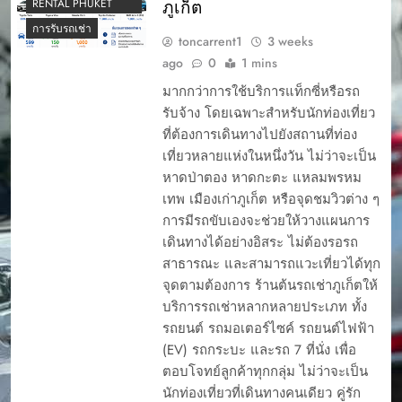
ภูเก็ต
RENTAL PHUKET
การรับรถเช่า
toncarrent1
3 weeks
ago
0
1 mins
มากกว่าการใช้บริการแท็กซี่หรือรถ
รับจ้าง โดยเฉพาะสำหรับนักท่องเที่ยว
ที่ต้องการเดินทางไปยังสถานที่ท่อง
เที่ยวหลายแห่งในหนึ่งวัน ไม่ว่าจะเป็น
หาดป่าตอง หาดกะตะ แหลมพรหม
เทพ เมืองเก่าภูเก็ต หรือจุดชมวิวต่าง ๆ
การมีรถขับเองจะช่วยให้วางแผนการ
เดินทางได้อย่างอิสระ ไม่ต้องรอรถ
สาธารณะ และสามารถแวะเที่ยวได้ทุก
จุดตามต้องการ ร้านต้นรถเช่าภูเก็ตให้
บริการรถเช่าหลากหลายประเภท ทั้ง
รถยนต์ รถมอเตอร์ไซค์ รถยนต์ไฟฟ้า
(EV) รถกระบะ และรถ 7 ที่นั่ง เพื่อ
ตอบโจทย์ลูกค้าทุกกลุ่ม ไม่ว่าจะเป็น
นักท่องเที่ยวที่เดินทางคนเดียว คู่รัก