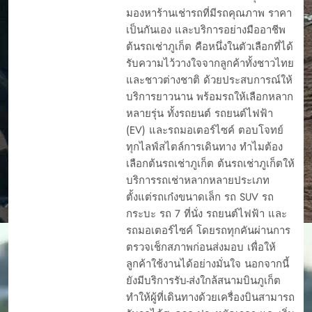
มองหาร้านเช่ารถที่มีรถคุณภาพ ราคา
เป็นกันเอง และบริการอย่างมืออาชีพ
ต้นรถเช่าภูเก็ต คือหนึ่งในตัวเลือกที่ได้
รับความไว้วางใจจากลูกค้าทั้งชาวไทย
และชาวต่างชาติ ด้วยประสบการณ์ให้
บริการยาวนาน พร้อมรถให้เลือกหลาก
หลายรุ่น ทั้งรถยนต์ รถยนต์ไฟฟ้า
(EV) และรถมอเตอร์ไซค์ ตอบโจทย์
ทุกไลฟ์สไตล์การเดินทาง ทำไมต้อง
เลือกต้นรถเช่าภูเก็ต ต้นรถเช่าภูเก็ตให้
บริการรถเช่าหลากหลายประเภท
ตั้งแต่รถเก๋งขนาดเล็ก รถ SUV รถ
กระบะ รถ 7 ที่นั่ง รถยนต์ไฟฟ้า และ
รถมอเตอร์ไซค์ โดยรถทุกคันผ่านการ
ตรวจเช็กสภาพก่อนส่งมอบ เพื่อให้
ลูกค้าใช้งานได้อย่างมั่นใจ นอกจากนี้
ยังมีบริการรับ-ส่งใกล้สนามบินภูเก็ต
ทำให้ผู้ที่เดินทางด้วยเครื่องบินสามารถ