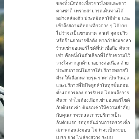
ของทั้งนักท่องเที่ยวชาวไทยและชาว
ต่างชาติ เพราะสามารถเดินทางได้
อย่างคล่องตัว ประหยัดค่าใช้จ่าย และ
เข้าถึงสถานที่ท่องเที่ยวต่าง ๆ ได้ง่าย
ไม่ว่าจะเป็นชายหาด คาเฟ่ จุดชมวิว
หรือร้านอาหารชื่อดัง หากกำลังมองหา
ร้านเช่ามอเตอร์ไซค์ที่น่าเชื่อถือ ต้นรถ
เช่า คือหนึ่งในตัวเลือกที่ได้รับความไว้
วางใจจากลูกค้ามาอย่างต่อเนื่อง ด้วย
ประสบการณ์ในการให้บริการหลายปี
มีรถให้เลือกหลายรุ่น ราคาเป็นกันเอง
และบริการที่ใส่ใจลูกค้าในทุกขั้นตอน
ตั้งแต่การจอง การรับรถ ไปจนถึงการ
คืนรถ ทำไมต้องเลือกเช่ามอเตอร์ไซค์
กับต้นรถเช่า ต้นรถเช่าให้ความสำคัญ
กับคุณภาพรถและการบริการเป็น
อันดับแรก รถทุกคันผ่านการตรวจเช็ก
สภาพก่อนส่งมอบ ไม่ว่าจะเป็นระบบ
เบรก ยาง ไฟส่องสว่าง ระบบ