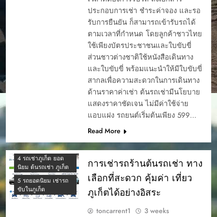
ประกอบการเช่า ชำระค่าจอง และรอ
รับการยืนยัน ก็สามารถเข้ารับรถได้
ตามเวลาที่กำหนด โดยลูกค้าชาวไทย
ใช้เพียงบัตรประชาชนและใบขับขี่
ส่วนชาวต่างชาติใช้หนังสือเดินทาง
และใบขับขี่ พร้อมแนะนำให้มีใบขับขี่
สากลเพื่อความสะดวกในการเดินทาง
ด้านราคาค่าเช่า ต้นรถเช่ามีนโยบาย
แสดงราคาชัดเจน ไม่มีค่าใช้จ่าย
แอบแฝง รถยนต์เริ่มต้นเพียง 599…
Read More
4 รถเช่าภูเก็ต ยอด
การเช่ารถร้านต้นรถเช่า ทาง
นิยม ต้นรถเช่า ภูเก็ต
เลือกที่สะดวก คุ้มค่า เที่ยว
5 รถยอดนิยม เช่ารถ
ขับในภูเก็ต
ภูเก็ตได้อย่างอิสระ
toncarrent1
3 weeks