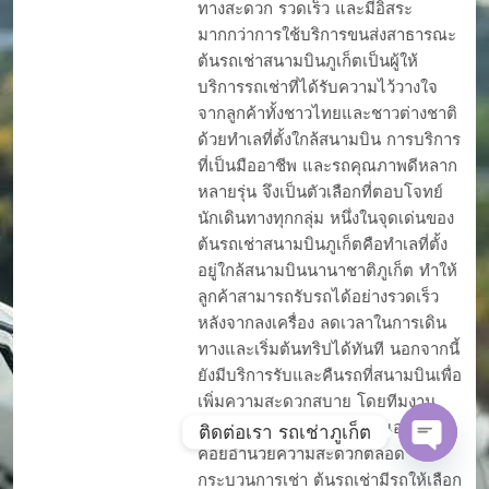
ทางสะดวก รวดเร็ว และมีอิสระ
มากกว่าการใช้บริการขนส่งสาธารณะ
ต้นรถเช่าสนามบินภูเก็ตเป็นผู้ให้
บริการรถเช่าที่ได้รับความไว้วางใจ
จากลูกค้าทั้งชาวไทยและชาวต่างชาติ
ด้วยทำเลที่ตั้งใกล้สนามบิน การบริการ
ที่เป็นมืออาชีพ และรถคุณภาพดีหลาก
หลายรุ่น จึงเป็นตัวเลือกที่ตอบโจทย์
นักเดินทางทุกกลุ่ม หนึ่งในจุดเด่นของ
ต้นรถเช่าสนามบินภูเก็ตคือทำเลที่ตั้ง
อยู่ใกล้สนามบินนานาชาติภูเก็ต ทำให้
ลูกค้าสามารถรับรถได้อย่างรวดเร็ว
หลังจากลงเครื่อง ลดเวลาในการเดิน
ทางและเริ่มต้นทริปได้ทันที นอกจากนี้
ยังมีบริการรับและคืนรถที่สนามบินเพื่อ
เพิ่มความสะดวกสบาย โดยทีมงาน
พร้อมให้บริการอย่างเป็นกันเองและ
ติดต่อเรา รถเช่าภูเก็ต
คอยอำนวยความสะดวกตลอด
Open c
กระบวนการเช่า ต้นรถเช่ามีรถให้เลือก