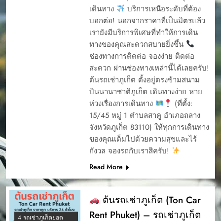
เดินทาง
บริการเหนือระดับที่ต้อง
บอกต่อ! นอกจากราคาที่เป็นมิตรแล้ว
เรายังมีบริการพิเศษที่ทำให้การเดิน
ทางของคุณสะดวกสบายยิ่งขึ้น
ช่องทางการติดต่อ จองง่าย ติดต่อ
สะดวก ผ่านช่องทางเหล่านี้ได้เลยครับ!
ต้นรถเช่าภูเก็ต ตั้งอยู่ตรงข้ามสนาม
บินนานาชาติภูเก็ต เดินทางง่าย หาย
ห่วงเรื่องการเดินทาง
(ที่ตั้ง:
15/45 หมู่ 1 ตำบลสาคู อำเภอถลาง
จังหวัดภูเก็ต 83110) ให้ทุกการเดินทาง
ของคุณเต็มไปด้วยความสุขและไร้
กังวล จองรถกับเราสิครับ!
Read More
ต้นรถเช่าภูเก็ต (Ton Car
Rent Phuket) – รถเช่าภูเก็ต
4 รถเช่าภูเก็ตยอด