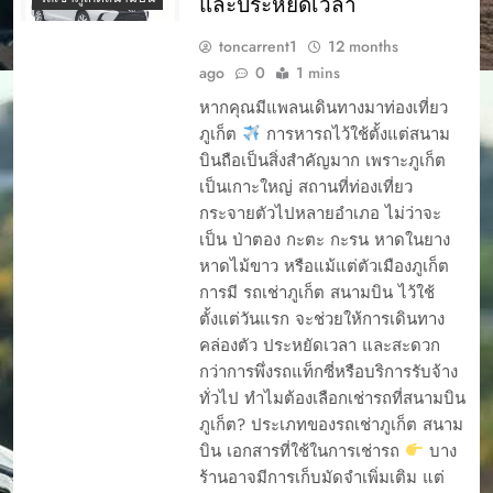
และประหยัดเวลา
toncarrent1
12 months
ago
0
1 mins
หากคุณมีแพลนเดินทางมาท่องเที่ยว
ภูเก็ต
การหารถไว้ใช้ตั้งแต่สนาม
บินถือเป็นสิ่งสำคัญมาก เพราะภูเก็ต
เป็นเกาะใหญ่ สถานที่ท่องเที่ยว
กระจายตัวไปหลายอำเภอ ไม่ว่าจะ
เป็น ป่าตอง กะตะ กะรน หาดในยาง
หาดไม้ขาว หรือแม้แต่ตัวเมืองภูเก็ต
การมี รถเช่าภูเก็ต สนามบิน ไว้ใช้
ตั้งแต่วันแรก จะช่วยให้การเดินทาง
คล่องตัว ประหยัดเวลา และสะดวก
กว่าการพึ่งรถแท็กซี่หรือบริการรับจ้าง
ทั่วไป ทำไมต้องเลือกเช่ารถที่สนามบิน
ภูเก็ต? ประเภทของรถเช่าภูเก็ต สนาม
บิน เอกสารที่ใช้ในการเช่ารถ
บาง
ร้านอาจมีการเก็บมัดจำเพิ่มเติม แต่