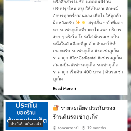
หรือสื่อสารไม่ชัด แต่ตอนนี้ร้าน
ปรับปรุงใหม่ สรุปให้เป็นลายลักษณ์
อักษรทุกครั้งก่อนจอง เพื่อไม่ให้ลูกค้า
ผิดหวังครับ
สรุปสั้น ๆ:ถ้าพี่มอง
หา รถเช่าภูเก็ตที่ราคาไม่แพง บริการ
ง่าย ๆ จริงใจ โปร่งใส ต้นรถเช่าเป็น
หนึ่งในตัวเลือกที่ลูกค้ากลับมาใช้ซ้ำ
เยอะครับ รถเช่าภูเก็ต #รถเช่าภูเก็ต
ราคาถูก #TonCarRental #เช่ารถภูเก็ต
สนามบิน #เช่ารถภูเก็ต รถเช่าภูเก็ต
ราคาถูก เริ่มต้น 400 บาท | ต้นรถเช่า
ภูเก็ต
Read More
รายละเอียดประกันของ
ร้านต้นรถเช่าภูเก็ต
ประกันร้านต้นรถเช่า
toncarrent1
12 months