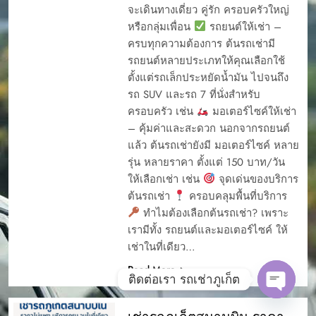
จะเดินทางเดี่ยว คู่รัก ครอบครัวใหญ่
หรือกลุ่มเพื่อน
รถยนต์ให้เช่า –
ครบทุกความต้องการ ต้นรถเช่ามี
รถยนต์หลายประเภทให้คุณเลือกใช้
ตั้งแต่รถเล็กประหยัดน้ำมัน ไปจนถึง
รถ SUV และรถ 7 ที่นั่งสำหรับ
ครอบครัว เช่น
มอเตอร์ไซค์ให้เช่า
– คุ้มค่าและสะดวก นอกจากรถยนต์
แล้ว ต้นรถเช่ายังมี มอเตอร์ไซค์ หลาย
รุ่น หลายราคา ตั้งแต่ 150 บาท/วัน
ให้เลือกเช่า เช่น
จุดเด่นของบริการ
ต้นรถเช่า
ครอบคลุมพื้นที่บริการ
ทำไมต้องเลือกต้นรถเช่า? เพราะ
เรามีทั้ง รถยนต์และมอเตอร์ไซค์ ให้
เช่าในที่เดียว…
Read More
ติดต่อเรา รถเช่าภูเก็ต
Open c