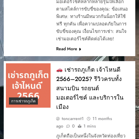
มอเตอร์ไซค์หลากหลายรุ่นให้เลือก
ตามสไตล์การขับขี่ของคุณ: ข้อเสนอ
พิเศษ: ทางร้านมีหมวกกันน็อกให้ใช้
ฟรี ทุกคัน เพื่อความปลอดภัยในการ
ขับขี่ของคุณ เงื่อนไขการเช่า: สนใจ
เช่ามอเตอร์ไซค์ติดต่อได้เลย!
Read More
เช่ารถภูเก็ต เจ้าไหนดี
2566–2025? รีวิวครบทั้ง
สนามบิน รถยนต์
มอเตอร์ไซค์ และบริการใน
การเช่ารถภูเก็ต
เมือง
toncarrent1
11 months
ago
0
1 mins
ภูเก็ตถือเป็นหนึ่งในจังหวัดท่องเที่ยว