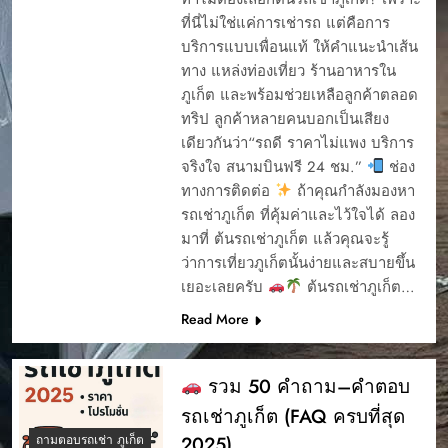
ที่นี่ไม่ใช่แค่การเช่ารถ แต่คือการ
บริการแบบเพื่อนแท้ ให้คำแนะนำเส้น
ทาง แหล่งท่องเที่ยว ร้านอาหารใน
ภูเก็ต และพร้อมช่วยเหลือลูกค้าตลอด
ทริป ลูกค้าหลายคนบอกเป็นเสียง
เดียวกันว่า“รถดี ราคาไม่แพง บริการ
จริงใจ สนามบินฟรี 24 ชม.”
ช่อง
ทางการติดต่อ
ถ้าคุณกำลังมองหา
รถเช่าภูเก็ต ที่คุ้มค่าและไว้ใจได้ ลอง
มาที่ ต้นรถเช่าภูเก็ต แล้วคุณจะรู้
ว่าการเที่ยวภูเก็ตนั้นง่ายและสบายขึ้น
เยอะเลยครับ
ต้นรถเช่าภูเก็ต…
Read More
รวม 50 คำถาม–คำตอบ
รถเช่าภูเก็ต (FAQ ครบที่สุด
2025)
ถามตอบรถเช่า ภูเก็ต