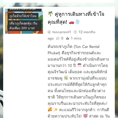
ภูเก็ต เช่ารถ
มอเตอร์ไซค์ที่ไหนดี
คู่หูการเดินทางที่เข้าใจ
ภูเก็ตมีรถให้เช่าไหม
คุณที่สุด!
เที่ยวภูเก็ตสุดคุ้ม เริ่ม
ต้นเพียง 599 บาท!
toncarrent1
12 months
ago
0
1 mins
ต้นรถเช่าภูเก็ต (Ton Car Rental
Phuket) คือธุรกิจเช่ารถยนต์และ
มอเตอร์ไซค์ที่อยู่เคียงข้างนักเดินทาง
มานานกว่า 10 ปี
ดำเนินการโดย
คุณจิรวัฒน์ เต็มยอด และคุณพิทักษ์
อาจชมพู
พวกเรามุ่งมั่นที่จะมอบ
ประสบการณ์ที่ดีที่สุดให้กับลูกค้าทุก
คน ทั้งคนไทยและนักท่องเที่ยวต่าง
ชาติ ให้ทุกการเดินทางในภูเก็ตของ
คุณราบรื่นและน่าประทับใจที่สุดค่ะ!
คะแนนรีวิวจากลูกค้า: การันตี
ด้วยความประทับใจ!
ล่าสุด ณ วัน