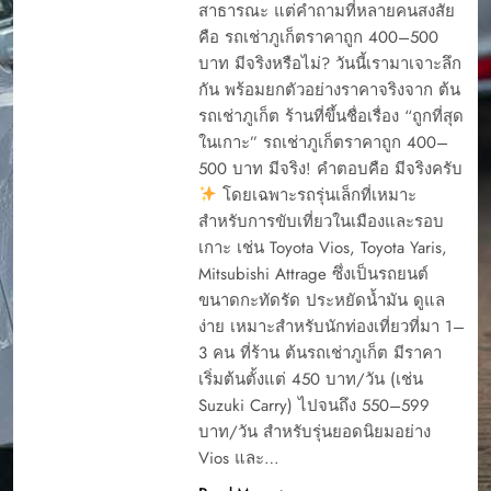
สาธารณะ แต่คำถามที่หลายคนสงสัย
คือ รถเช่าภูเก็ตราคาถูก 400–500
บาท มีจริงหรือไม่? วันนี้เรามาเจาะลึก
กัน พร้อมยกตัวอย่างราคาจริงจาก ต้น
รถเช่าภูเก็ต ร้านที่ขึ้นชื่อเรื่อง “ถูกที่สุด
ในเกาะ” รถเช่าภูเก็ตราคาถูก 400–
500 บาท มีจริง! คำตอบคือ มีจริงครับ
โดยเฉพาะรถรุ่นเล็กที่เหมาะ
สำหรับการขับเที่ยวในเมืองและรอบ
เกาะ เช่น Toyota Vios, Toyota Yaris,
Mitsubishi Attrage ซึ่งเป็นรถยนต์
ขนาดกะทัดรัด ประหยัดน้ำมัน ดูแล
ง่าย เหมาะสำหรับนักท่องเที่ยวที่มา 1–
3 คน ที่ร้าน ต้นรถเช่าภูเก็ต มีราคา
เริ่มต้นตั้งแต่ 450 บาท/วัน (เช่น
Suzuki Carry) ไปจนถึง 550–599
บาท/วัน สำหรับรุ่นยอดนิยมอย่าง
Vios และ…