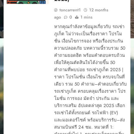
toncarrent1
12 months
ago
0
1 mins
หากคุณกำลังหาข้อมูลเกี่ยวกับ รถเช่า
ภูเก็ต ไม่ว่าจะเป็นเรื่องราคา โปรโม
ชั่น เงื่อนไขการจอง หรือเรื่องประกัน
ความปลอดภัย บทความนี้รวบรวม 50
คำถามยอดฮิต พร้อมคำตอบครบถ้วน
เพื่อให้คุณตัดสินใจได้ง่ายขึ้น 50
คำถามที่พบบ่อย รถเช่าภูเก็ต 2025 |
ราคา โปรโมชั่น เงื่อนไข ครบจบในที่
เดียว รวม 50 คำถาม–คำตอบเกี่ยวกับ
รถเช่าภูเก็ต ครอบคลุมเรื่องราคา โปร
โมชั่น การจอง มัดจำ ประกัน และ
บริการเสริม อัปเดตล่าสุด 2025 เลือก
รถเช่าได้ทั้งรถยนต์ รถไฟฟ้า (EV)
และมอเตอร์ไซค์ พร้อมบริการรับ–ส่ง
สนามบินฟรี 24 ชม. หมวดที่ 1: