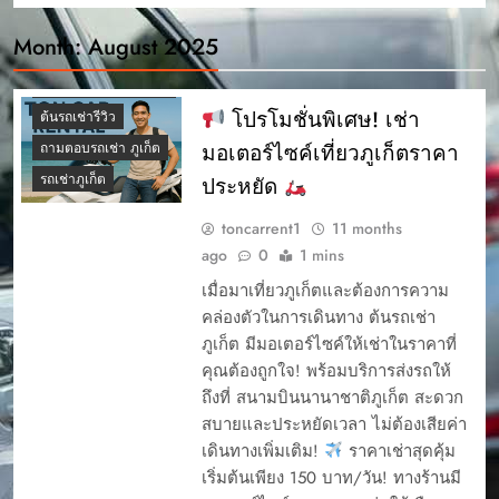
ต้นรถเช่า ภูเก็ต เป็น
บริษัทเช่ารถที่ได้รับ
Month:
August 2025
ความนิยมในภูเก็ต มี
รีวิวจากลูกค้าทั้งดีและ
ไม่ดี
โปรโมชั่นพิเศษ! เช่า
ต้นรถเช่ารีวิว
มอเตอร์ไซค์เที่ยวภูเก็ตราคา
ถามตอบรถเช่า ภูเก็ต
รถเช่าภูเก็ต
ประหยัด
toncarrent1
11 months
ago
0
1 mins
เมื่อมาเที่ยวภูเก็ตและต้องการความ
คล่องตัวในการเดินทาง ต้นรถเช่า
ภูเก็ต มีมอเตอร์ไซค์ให้เช่าในราคาที่
คุณต้องถูกใจ! พร้อมบริการส่งรถให้
ถึงที่ สนามบินนานาชาติภูเก็ต สะดวก
สบายและประหยัดเวลา ไม่ต้องเสียค่า
เดินทางเพิ่มเติม!
ราคาเช่าสุดคุ้ม
เริ่มต้นเพียง 150 บาท/วัน! ทางร้านมี