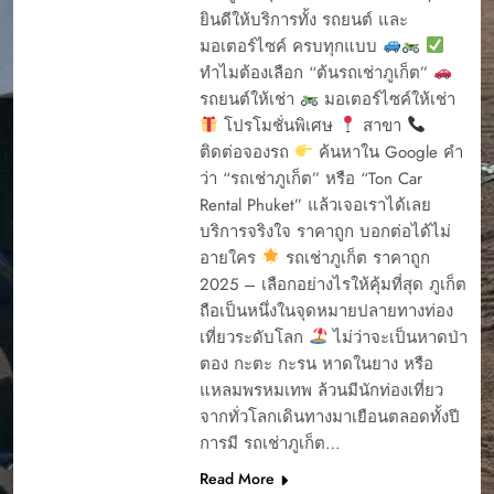
การรับรถเช่า
ยินดีให้บริการทั้ง รถยนต์ และ
การรับรถเช่าภูเก็ต
มอเตอร์ไซค์ ครบทุกแบบ
ทำไมต้องเลือก “ต้นรถเช่าภูเก็ต”
การออกบิล ต้นรถเช่า
รถยนต์ให้เช่า
มอเตอร์ไซค์ให้เช่า
การเช่ารถภูเก็ต
โปรโมชั่นพิเศษ
สาขา
ขับรถเช่าภูเก็ต เที่ยว
ติดต่อจองรถ
ค้นหาใน Google คำ
แลนมาร์คภูเก็ตแบบ
สบาย ๆ ไปได้ทุกที่
ว่า “รถเช่าภูเก็ต” หรือ “Ton Car
Rental Phuket” แล้วเจอเราได้เลย
ความแตกต่าง
บริการจริงใจ ราคาถูก บอกต่อได้ไม่
จองรถเช่า ภูเก็ต
อายใคร
รถเช่าภูเก็ต ราคาถูก
2024
2025 – เลือกอย่างไรให้คุ้มที่สุด ภูเก็ต
ต้นรถเช่า 2025
ถือเป็นหนึ่งในจุดหมายปลายทางท่อง
ต้นรถเช่า ภูเก็ต เป็น
เที่ยวระดับโลก
ไม่ว่าจะเป็นหาดป่า
บริษัทเช่ารถที่ได้รับ
ความนิยมในภูเก็ต มี
ตอง กะตะ กะรน หาดในยาง หรือ
รีวิวจากลูกค้าทั้งดีและ
แหลมพรหมเทพ ล้วนมีนักท่องเที่ยว
ไม่ดี
จากทั่วโลกเดินทางมาเยือนตลอดทั้งปี
บริการดี ราคาโดนใจ
การมี รถเช่าภูเก็ต…
ใกล้สนามบินภูเก็ต
Read More
ภูเก็ต เช่ารถที่ไหนดี