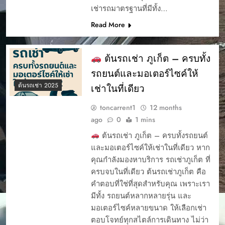
เช่ารถมาตรฐานที่มีทั้ง…
Read More
ต้นรถเช่า ภูเก็ต – ครบทั้ง
รถยนต์และมอเตอร์ไซค์ให้
ต้นรถเช่า 2025
เช่าในที่เดียว
toncarrent1
12 months
ago
0
1 mins
ต้นรถเช่า ภูเก็ต – ครบทั้งรถยนต์
และมอเตอร์ไซค์ให้เช่าในที่เดียว หาก
คุณกำลังมองหาบริการ รถเช่าภูเก็ต ที่
ครบจบในที่เดียว ต้นรถเช่าภูเก็ต คือ
คำตอบที่ใช่ที่สุดสำหรับคุณ เพราะเรา
มีทั้ง รถยนต์หลากหลายรุ่น และ
มอเตอร์ไซค์หลายขนาด ให้เลือกเช่า
ตอบโจทย์ทุกสไตล์การเดินทาง ไม่ว่า