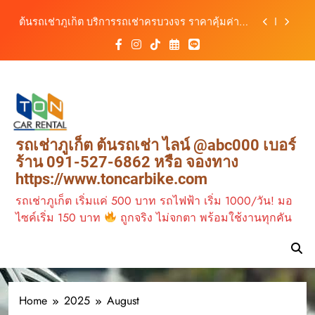
สิงหาคม–ตุลาคม 2569
Skip
ต้นรถเช่าภูเก็ต บริการรถเช่าครบวงจร ราคาคุ้มค่า
to
เดินทางสะดวกทุกเส้นทาง
content
CAR RENTAL
เช่ารถมอเตอร์ไซค์ภูเก็ต กับต้นรถเช่า เดินทาง
PHUKET
สะดวก ราคาประหยัด เริ่มต้นเพียง 150 บาท/วัน
YOUR EASY START
ต้นรถเช่าภูเก็ต รถเช่าราคาคุ้ม ใกล้สนามบิน มีรถให้
เลือกหลากหลาย พร้อมบริการ 24 ชั่วโมง
TO A PHUKET
ADVENTURE
วิเคราะห์ตลาดรถเช่าภูเก็ต 3 เดือนข้างหน้า:
สิงหาคม–ตุลาคม 2569
การจองรรถยนต์ผ่าน
เว็บ
ต้นรถเช่าภูเก็ต บริการรถเช่าครบวงจร ราคาคุ้มค่า
รถเช่าภูเก็ต ต้นรถเช่า ไลน์ @abc000 เบอร์
เดินทางสะดวกทุกเส้นทาง
การรับรถเช่า ภุเก็ต
ร้าน 091-527-6862 หรือ จองทาง
เช่ารถมอเตอร์ไซค์ภูเก็ต กับต้นรถเช่า เดินทาง
การรับรถเช่าภูเก็ต
https://www.toncarbike.com
สะดวก ราคาประหยัด เริ่มต้นเพียง 150 บาท/วัน
การออกบิล ต้นรถเช่า
รถเช่าภูเก็ต เริ่มแค่ 500 บาท รถไฟฟ้า เริ่ม 1000/วัน! มอ
การเช่ารถภูเก็ต
ไซค์เริ่ม 150 บาท
ถูกจริง ไม่จกตา พร้อมใช้งานทุกคัน
ขั้นตอนเมื่อรถเช่า
ร้านต้นรถเช่าเสีย ทำ
อย่างไร
ความแตกต่าง
Home
2025
August
ต้นรถเช่า 2025