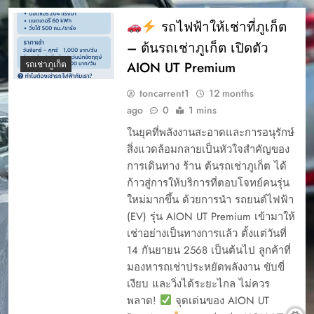
รถไฟฟ้าให้เช่าที่ภูเก็ต
– ต้นรถเช่าภูเก็ต เปิดตัว
AION UT Premium
รถเช่าภูเก็ต
toncarrent1
12 months
ago
0
1 mins
ในยุคที่พลังงานสะอาดและการอนุรักษ์
สิ่งแวดล้อมกลายเป็นหัวใจสำคัญของ
การเดินทาง ร้าน ต้นรถเช่าภูเก็ต ได้
ก้าวสู่การให้บริการที่ตอบโจทย์คนรุ่น
ใหม่มากขึ้น ด้วยการนำ รถยนต์ไฟฟ้า
(EV) รุ่น AION UT Premium เข้ามาให้
เช่าอย่างเป็นทางการแล้ว ตั้งแต่วันที่
14 กันยายน 2568 เป็นต้นไป ลูกค้าที่
มองหารถเช่าประหยัดพลังงาน ขับขี่
เงียบ และวิ่งได้ระยะไกล ไม่ควร
พลาด!
จุดเด่นของ AION UT