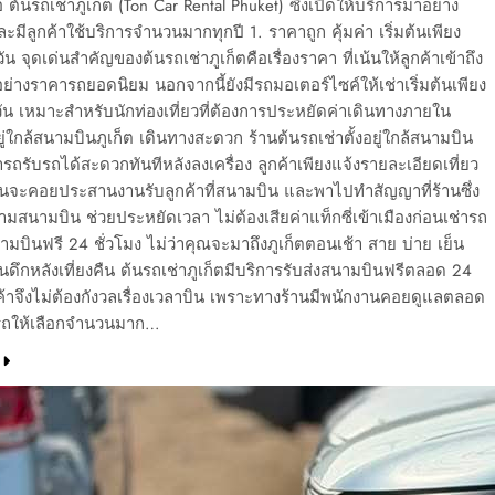
ือ ต้นรถเช่าภูเก็ต (Ton Car Rental Phuket) ซึ่งเปิดให้บริการมาอย่าง
มีลูกค้าใช้บริการจำนวนมากทุกปี 1. ราคาถูก คุ้มค่า เริ่มต้นเพียง
 จุดเด่นสำคัญของต้นรถเช่าภูเก็ตคือเรื่องราคา ที่เน้นให้ลูกค้าเข้าถึง
วอย่างราคารถยอดนิยม นอกจากนี้ยังมีรถมอเตอร์ไซค์ให้เช่าเริ่มต้นเพียง
น เหมาะสำหรับนักท่องเที่ยวที่ต้องการประหยัดค่าเดินทางภายใน
อยู่ใกล้สนามบินภูเก็ต เดินทางสะดวก ร้านต้นรถเช่าตั้งอยู่ใกล้สนามบิน
ารถรับรถได้สะดวกทันทีหลังลงเครื่อง ลูกค้าเพียงแจ้งรายละเอียดเที่ยว
านจะคอยประสานงานรับลูกค้าที่สนามบิน และพาไปทำสัญญาที่ร้านซึ่ง
งข้ามสนามบิน ช่วยประหยัดเวลา ไม่ต้องเสียค่าแท็กซี่เข้าเมืองก่อนเช่ารถ
นามบินฟรี 24 ชั่วโมง ไม่ว่าคุณจะมาถึงภูเก็ตตอนเช้า สาย บ่าย เย็น
บินดึกหลังเที่ยงคืน ต้นรถเช่าภูเก็ตมีบริการรับส่งสนามบินฟรีตลอด 24
กค้าจึงไม่ต้องกังวลเรื่องเวลาบิน เพราะทางร้านมีพนักงานคอยดูแลตลอด
ีรถให้เลือกจำนวนมาก…