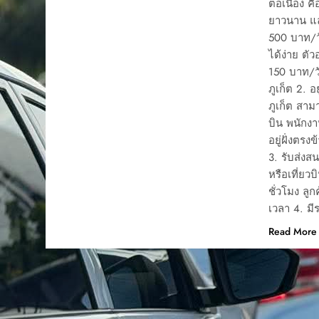
ต่อเนื่อง ค
ยาวนาน และ
500 บาท/วัน
ได้ง่าย ตั
150 บาท/วั
ภูเก็ต 2. 
ภูเก็ต สาม
บิน พนักง
อยู่ฝั่งตร
3. รับส่งส
หรือเที่ยว
ชั่วโมง ลู
เวลา 4. ม
Read More