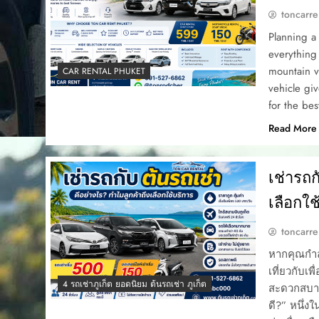
toncarre
Planning a
everything 
mountain v
CAR RENTAL PHUKET
vehicle giv
for the be
Read More
เช่ารถ
เลือกใช
toncarre
หากคุณกำลั
เที่ยวกับเ
4 รถเช่าภูเก็ต ยอดนิยม ต้นรถเช่า ภูเก็ต
สะดวกสบาย
ดี?” หนึ่ง