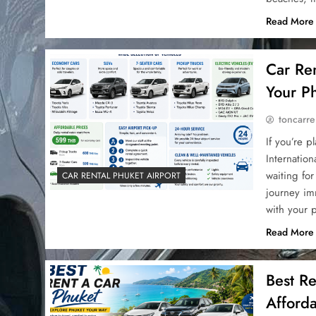
Read More
Car Ren
Your Ph
toncarre
If you’re p
Internation
waiting for
CAR RENTAL PHUKET AIRPORT
journey im
with your 
Read More
Best R
Afforda