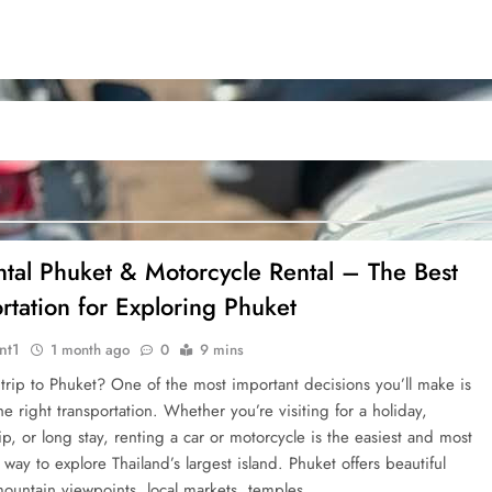
ntal Phuket & Motorcycle Rental – The Best
rtation for Exploring Phuket
nt1
1 month ago
0
9 mins
 trip to Phuket? One of the most important decisions you’ll make is
e right transportation. Whether you’re visiting for a holiday,
ip, or long stay, renting a car or motorcycle is the easiest and most
way to explore Thailand’s largest island. Phuket offers beautiful
ountain viewpoints, local markets, temples,…