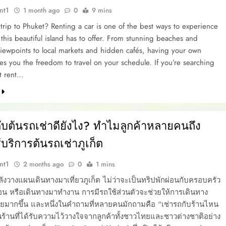
nt1
1 month ago
0
9 mins
 trip to Phuket? Renting a car is one of the best ways to experience
this beautiful island has to offer. From stunning beaches and
iewpoints to local markets and hidden cafés, having your own
es you the freedom to travel on your schedule. If you’re searching
st rent…
กับต้นรถเช่าดียังไง? ทำไมลูกค้าหลายคนถึง
้บริการต้นรถเช่าภูเก็ต
nt1
2 months ago
0
1 mins
งวางแผนเดินทางมาเที่ยวภูเก็ต ไม่ว่าจะเป็นทริปพักผ่อนกับครอบครัว
พื่อน หรือเดินทางมาทำงาน การมีรถใช้ส่วนตัวจะช่วยให้การเดินทาง
มากขึ้น และหนึ่งในคำถามที่หลายคนมักถามคือ “เช่ารถกับร้านไหน
ในร้านที่ได้รับความไว้วางใจจากลูกค้าทั้งชาวไทยและชาวต่างชาติอย่าง