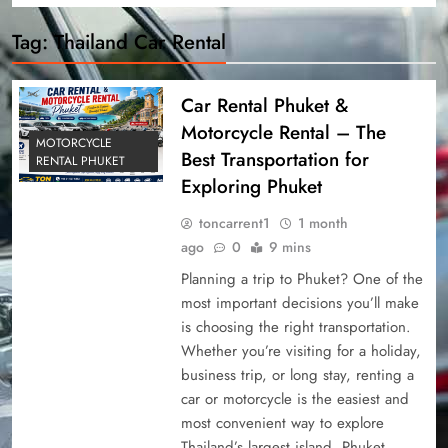
Tag:
Thailand Car Rental
Car Rental Phuket &
Motorcycle Rental – The
MOTORCYCLE
Best Transportation for
RENTAL PHUKET
Exploring Phuket
toncarrent1
1 month
ago
0
9 mins
Planning a trip to Phuket? One of the
most important decisions you’ll make
is choosing the right transportation.
Whether you’re visiting for a holiday,
business trip, or long stay, renting a
car or motorcycle is the easiest and
most convenient way to explore
Thailand’s largest island. Phuket