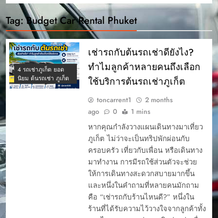
Tag:
Budget Car Rental Phuket
เช่ารถกับต้นรถเช่าดียังไง?
ทำไมลูกค้าหลายคนถึงเลือก
4 รถเช่าภูเก็ต ยอด
นิยม ต้นรถเช่า ภูเก็ต
ใช้บริการต้นรถเช่าภูเก็ต
toncarrent1
2 months
ago
0
1 mins
หากคุณกำลังวางแผนเดินทางมาเที่ยว
ภูเก็ต ไม่ว่าจะเป็นทริปพักผ่อนกับ
ครอบครัว เที่ยวกับเพื่อน หรือเดินทาง
มาทำงาน การมีรถใช้ส่วนตัวจะช่วย
ให้การเดินทางสะดวกสบายมากขึ้น
และหนึ่งในคำถามที่หลายคนมักถาม
คือ “เช่ารถกับร้านไหนดี?” หนึ่งใน
ร้านที่ได้รับความไว้วางใจจากลูกค้าทั้ง