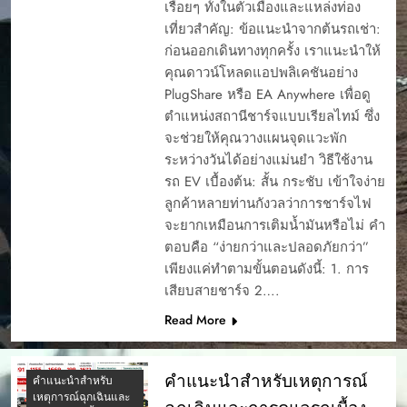
เรื่อยๆ ทั้งในตัวเมืองและแหล่งท่อง
เที่ยวสำคัญ: ข้อแนะนำจากต้นรถเช่า:
ก่อนออกเดินทางทุกครั้ง เราแนะนำให้
คุณดาวน์โหลดแอปพลิเคชันอย่าง
PlugShare หรือ EA Anywhere เพื่อดู
ตำแหน่งสถานีชาร์จแบบเรียลไทม์ ซึ่ง
จะช่วยให้คุณวางแผนจุดแวะพัก
ระหว่างวันได้อย่างแม่นยำ วิธีใช้งาน
รถ EV เบื้องต้น: สั้น กระชับ เข้าใจง่าย
ลูกค้าหลายท่านกังวลว่าการชาร์จไฟ
จะยากเหมือนการเติมน้ำมันหรือไม่ คำ
ตอบคือ “ง่ายกว่าและปลอดภัยกว่า”
เพียงแค่ทำตามขั้นตอนดังนี้: 1. การ
เสียบสายชาร์จ 2….
Read More
คำแนะนำสำหรับเหตุการณ์
คำแนะนำสำหรับ
เหตุการณ์ฉุกเฉินและ