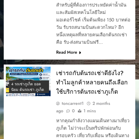
สำหรับผู้ที่ต้องการประหยัดค่าน้ำมัน
และสัมผัสเทคโนโลยีใหม่
มอเตอร์ไซค์ เริ่มต้นเพียง 150 บาทต่อ
วัน รับรถสนามบินสะดวกไหม? อีก
หนึ่งเหตุผลที่หลายคนเลือกต้นรถเช่า
คือ รับ-ส่งสนามบินฟรี…
Read More
เช่ารถกับต้นรถเช่าดียังไง?
ทำไมลูกค้าหลายคนถึงเลือก
4 รถเช่าภูเก็ต ยอด
นิยม ต้นรถเช่า ภูเก็ต
ใช้บริการต้นรถเช่าภูเก็ต
toncarrent1
2 months
ago
0
1 mins
หากคุณกำลังวางแผนเดินทางมาเที่ยว
ภูเก็ต ไม่ว่าจะเป็นทริปพักผ่อนกับ
ครอบครัว เที่ยวกับเพื่อน หรือเดินทาง