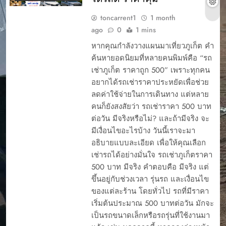
toncarrent1
1 month
ago
0
1 mins
หากคุณกำลังวางแผนมาเที่ยวภูเก็ต คำ
ค้นหายอดนิยมที่หลายคนพิมพ์คือ “รถ
เช่าภูเก็ต ราคาถูก 500” เพราะทุกคน
อยากได้รถเช่าราคาประหยัดเพื่อช่วย
ลดค่าใช้จ่ายในการเดินทาง แต่หลาย
คนก็ยังสงสัยว่า รถเช่าราคา 500 บาท
ต่อวัน มีจริงหรือไม่? และถ้ามีจริง จะ
มีเงื่อนไขอะไรบ้าง วันนี้เราจะมา
อธิบายแบบละเอียด เพื่อให้คุณเลือก
เช่ารถได้อย่างมั่นใจ รถเช่าภูเก็ตราคา
500 บาท มีจริง คำตอบคือ มีจริง แต่
ขึ้นอยู่กับช่วงเวลา รุ่นรถ และเงื่อนไข
ของแต่ละร้าน โดยทั่วไป รถที่มีราคา
เริ่มต้นประมาณ 500 บาทต่อวัน มักจะ
เป็นรถขนาดเล็กหรือรถรุ่นที่ใช้งานมา