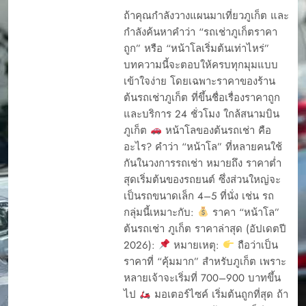
ถ้าคุณกำลังวางแผนมาเที่ยวภูเก็ต และ
กำลังค้นหาคำว่า “รถเช่าภูเก็ตราคา
ถูก” หรือ “หน้าโลเริ่มต้นเท่าไหร่”
บทความนี้จะตอบให้ครบทุกมุมแบบ
เข้าใจง่าย โดยเฉพาะราคาของร้าน
ต้นรถเช่าภูเก็ต ที่ขึ้นชื่อเรื่องราคาถูก
และบริการ 24 ชั่วโมง ใกล้สนามบิน
ภูเก็ต
หน้าโลของต้นรถเช่า คือ
อะไร? คำว่า “หน้าโล” ที่หลายคนใช้
กันในวงการรถเช่า หมายถึง ราคาต่ำ
สุดเริ่มต้นของรถยนต์ ซึ่งส่วนใหญ่จะ
เป็นรถขนาดเล็ก 4–5 ที่นั่ง เช่น รถ
กลุ่มนี้เหมาะกับ:
ราคา “หน้าโล”
ต้นรถเช่า ภูเก็ต ราคาล่าสุด (อัปเดตปี
2026):
หมายเหตุ:
ถือว่าเป็น
ราคาที่ “คุ้มมาก” สำหรับภูเก็ต เพราะ
หลายเจ้าจะเริ่มที่ 700–900 บาทขึ้น
ไป
มอเตอร์ไซค์ เริ่มต้นถูกที่สุด ถ้า