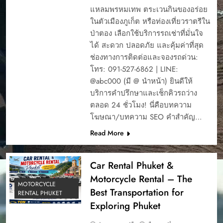
แหลมพรหมเทพ ตระเวนกินของอร่อย
ในตัวเมืองภูเก็ต หรือท่องเที่ยวราตรีใน
ป่าตอง เลือกใช้บริการรถเช่าที่มั่นใจ
ได้ สะดวก ปลอดภัย และคุ้มค่าที่สุด
ช่องทางการติดต่อและจองรถด่วน:
โทร: 091-527-6862 | LINE:
@abc000 (มี @ นำหน้า) ยินดีให้
บริการคำปรึกษาและเช็กคิวรถว่าง
ตลอด 24 ชั่วโมง! นี่คือบทความ
โฆษณา/บทความ SEO คำสำคัญ…
Read More
Car Rental Phuket &
Motorcycle Rental – The
MOTORCYCLE
Best Transportation for
RENTAL PHUKET
Exploring Phuket