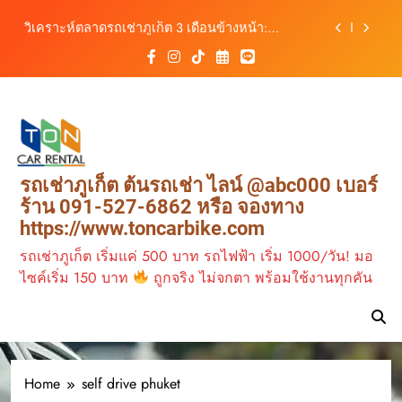
สิงหาคม–ตุลาคม 2569
Skip
ต้นรถเช่าภูเก็ต บริการรถเช่าครบวงจร ราคาคุ้มค่า
to
เดินทางสะดวกทุกเส้นทาง
content
เช่ารถมอเตอร์ไซค์ภูเก็ต กับต้นรถเช่า เดินทาง
สะดวก ราคาประหยัด เริ่มต้นเพียง 150 บาท/วัน
ต้นรถเช่าภูเก็ต รถเช่าราคาคุ้ม ใกล้สนามบิน มีรถให้
เลือกหลากหลาย พร้อมบริการ 24 ชั่วโมง
วิเคราะห์ตลาดรถเช่าภูเก็ต 3 เดือนข้างหน้า:
สิงหาคม–ตุลาคม 2569
ต้นรถเช่าภูเก็ต บริการรถเช่าครบวงจร ราคาคุ้มค่า
รถเช่าภูเก็ต ต้นรถเช่า ไลน์ @abc000 เบอร์
เดินทางสะดวกทุกเส้นทาง
ร้าน 091-527-6862 หรือ จองทาง
เช่ารถมอเตอร์ไซค์ภูเก็ต กับต้นรถเช่า เดินทาง
https://www.toncarbike.com
สะดวก ราคาประหยัด เริ่มต้นเพียง 150 บาท/วัน
รถเช่าภูเก็ต เริ่มแค่ 500 บาท รถไฟฟ้า เริ่ม 1000/วัน! มอ
ไซค์เริ่ม 150 บาท
ถูกจริง ไม่จกตา พร้อมใช้งานทุกคัน
การเช่ารถภูเก็ต
คู่มือเช่ารถภูเก็ตฉบับ
Home
self drive phuket
สมบูรณ์ 2026