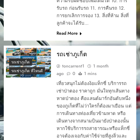
ความรับผิดชอบเพิ่มเติมได้ 10. การ
รับรถ ก่อนรับรถ 11. การคืนรถ 12.
การยกเลิกการจอง 13. สิ่งที่ห้าม สิ่งที่
ลูกค้าจะได้รับ…
Read More
รถเช่าภูเก็ต
รถเช่าภูเก็ต
toncarrent1
1 month
รถเช่าภูเก็ต ที่ไหนดี
ago
0
1 mins
เที่ยวสนุกไม่ต้องง้อแท็กซี่ บริการรถ
เช่าป่าตอง ราคาถูก มั่นใจทุกเส้นทาง
หาดป่าตอง คือแลนด์มาร์กอันดับหนึ่ง
ของภูเก็ตที่ไม่ว่าใครก็ต้องมาเยือน แต่
การเดินทางท่องเที่ยวข้ามหาด หรือ
เดินทางจากสนามบินมายังป่าตองนั้น
หากใช้บริการรถสาธารณะหรือแท็กซี่
อาจต้องเจอกับค่าใช้จ่ายที่สูงลิ่วและ