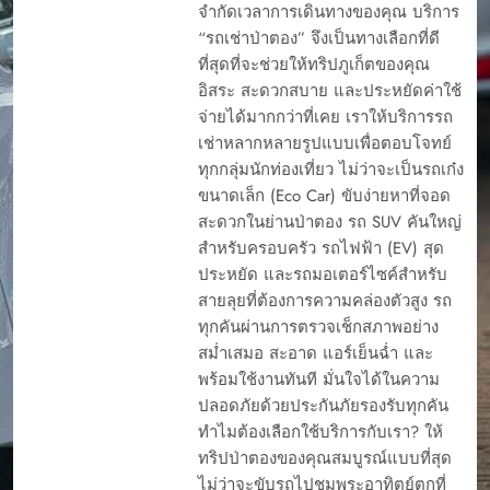
จำกัดเวลาการเดินทางของคุณ บริการ
“รถเช่าป่าตอง” จึงเป็นทางเลือกที่ดี
ที่สุดที่จะช่วยให้ทริปภูเก็ตของคุณ
อิสระ สะดวกสบาย และประหยัดค่าใช้
จ่ายได้มากกว่าที่เคย เราให้บริการรถ
เช่าหลากหลายรูปแบบเพื่อตอบโจทย์
ทุกกลุ่มนักท่องเที่ยว ไม่ว่าจะเป็นรถเก๋ง
ขนาดเล็ก (Eco Car) ขับง่ายหาที่จอด
สะดวกในย่านป่าตอง รถ SUV คันใหญ่
สำหรับครอบครัว รถไฟฟ้า (EV) สุด
ประหยัด และรถมอเตอร์ไซค์สำหรับ
สายลุยที่ต้องการความคล่องตัวสูง รถ
ทุกคันผ่านการตรวจเช็กสภาพอย่าง
สม่ำเสมอ สะอาด แอร์เย็นฉ่ำ และ
พร้อมใช้งานทันที มั่นใจได้ในความ
ปลอดภัยด้วยประกันภัยรองรับทุกคัน
ทำไมต้องเลือกใช้บริการกับเรา? ให้
ทริปป่าตองของคุณสมบูรณ์แบบที่สุด
ไม่ว่าจะขับรถไปชมพระอาทิตย์ตกที่