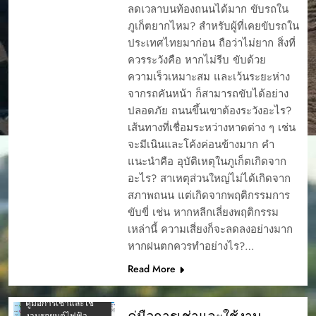
ลดเวลาบนท้องถนนได้มาก ขับรถใน
ภูเก็ตยากไหม? สำหรับผู้ที่เคยขับรถใน
ประเทศไทยมาก่อน ถือว่าไม่ยาก สิ่งที่
ควรระวังคือ หากไม่รีบ ขับด้วย
ความเร็วเหมาะสม และเว้นระยะห่าง
จากรถคันหน้า ก็สามารถขับได้อย่าง
ปลอดภัย ถนนขึ้นเขาต้องระวังอะไร?
เส้นทางที่เชื่อมระหว่างหาดต่าง ๆ เช่น
จะมีเนินและโค้งค่อนข้างมาก คำ
แนะนำคือ อุบัติเหตุในภูเก็ตเกิดจาก
อะไร? สาเหตุส่วนใหญ่ไม่ได้เกิดจาก
สภาพถนน แต่เกิดจากพฤติกรรมการ
ขับขี่ เช่น หากหลีกเลี่ยงพฤติกรรม
เหล่านี้ ความเสี่ยงก็จะลดลงอย่างมาก
หากฝนตกควรทำอย่างไร?…
Read More
คู่มือการเช่าและใช้