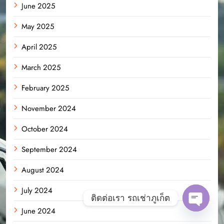
June 2025
May 2025
April 2025
March 2025
February 2025
November 2024
October 2024
September 2024
August 2024
July 2024
ติดต่อเรา รถเช่าภูเก็ต
June 2024
Open c