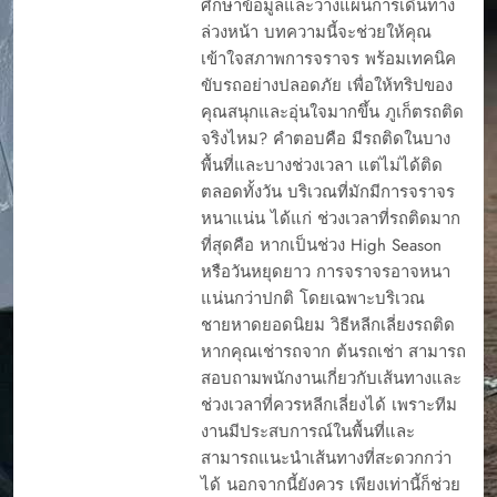
ศึกษาข้อมูลและวางแผนการเดินทาง
ล่วงหน้า บทความนี้จะช่วยให้คุณ
เข้าใจสภาพการจราจร พร้อมเทคนิค
ขับรถอย่างปลอดภัย เพื่อให้ทริปของ
คุณสนุกและอุ่นใจมากขึ้น ภูเก็ตรถติด
จริงไหม? คำตอบคือ มีรถติดในบาง
พื้นที่และบางช่วงเวลา แต่ไม่ได้ติด
ตลอดทั้งวัน บริเวณที่มักมีการจราจร
หนาแน่น ได้แก่ ช่วงเวลาที่รถติดมาก
ที่สุดคือ หากเป็นช่วง High Season
หรือวันหยุดยาว การจราจรอาจหนา
แน่นกว่าปกติ โดยเฉพาะบริเวณ
ชายหาดยอดนิยม วิธีหลีกเลี่ยงรถติด
หากคุณเช่ารถจาก ต้นรถเช่า สามารถ
สอบถามพนักงานเกี่ยวกับเส้นทางและ
ช่วงเวลาที่ควรหลีกเลี่ยงได้ เพราะทีม
งานมีประสบการณ์ในพื้นที่และ
สามารถแนะนำเส้นทางที่สะดวกกว่า
ได้ นอกจากนี้ยังควร เพียงเท่านี้ก็ช่วย