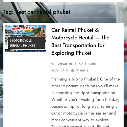
Tag:
best car rental phuket
Car Rental Phuket &
Motorcycle Rental – The
MOTORCYCLE
Best Transportation for
RENTAL PHUKET
Exploring Phuket
toncarrent1
1 month
ago
0
9 mins
Planning a trip to Phuket? One of the
most important decisions you’ll make
is choosing the right transportation.
Whether you’re visiting for a holiday,
business trip, or long stay, renting a
car or motorcycle is the easiest and
most convenient way to explore
Thailand’s largest island. Phuket