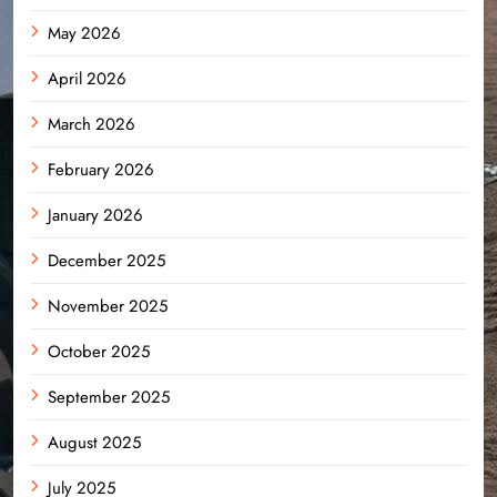
May 2026
April 2026
March 2026
February 2026
January 2026
December 2025
November 2025
October 2025
September 2025
August 2025
July 2025