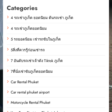
Categories
4 รถเช่าภูเก็ต ยอดนิยม ต้นรถเช่า ภูเก็ต
4 รถเช่าภูเก็ตยอดนิยม
5 รถยอดนิยม เช่ารถขับในภูเก็ต
5สิ่งที่ควรรู้ก่อนเช่ารถ
7 อันดับรถเช่าเจ้าดัง Tiktok ภูเก็ต
7ที่นั่งเช่าขับภูเก็ตยอดนิยม
Car Rental Phuket
Car rental phuket airport
Motorcycle Rental Phuket