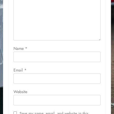
Name
*
Email
*
Website
Save my name, email, and website in this