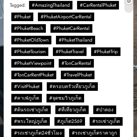
Tagged:
#AmazingThailand
#CarRentalPhuket
#Phuket
#PhuketAirportCarRental
#PhuketBeach
#PhuketCarRental
#PhuketOldTown
#PhuketThailand
#PhuketTourism
#PhuketTravel
#PhuketTrip
#PhuketViewpoint
#TonCarRental
#TonCarRentPhuket
#TravelPhuket
#VisitPhuket
#ครอบครัวเที่ยวภูเก็ต
#คาเฟ่ภูเก็ต
#จุดชมวิวภูเก็ต
#ต้นรถเช่าภูเก็ต
#ที่เที่ยวภูเก็ต
#ป่าตอง
#พระใหญ่ภูเก็ต
#ภูเก็ต2569
#รถเช่าภูเก็ต
#รถเช่าภูเก็ต24ชั่วโมง
#รถเช่าภูเก็ตราคาถูก