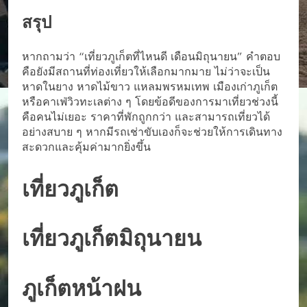
สรุป
หากถามว่า “เที่ยวภูเก็ตที่ไหนดี เดือนมิถุนายน” คำตอบ
คือยังมีสถานที่ท่องเที่ยวให้เลือกมากมาย ไม่ว่าจะเป็น
หาดในยาง หาดไม้ขาว แหลมพรหมเทพ เมืองเก่าภูเก็ต
หรือคาเฟ่วิวทะเลต่าง ๆ โดยข้อดีของการมาเที่ยวช่วงนี้
คือคนไม่เยอะ ราคาที่พักถูกกว่า และสามารถเที่ยวได้
อย่างสบาย ๆ หากมีรถเช่าขับเองก็จะช่วยให้การเดินทาง
สะดวกและคุ้มค่ามากยิ่งขึ้น
เที่ยวภูเก็ต
เที่ยวภูเก็ตมิถุนายน
ภูเก็ตหน้าฝน