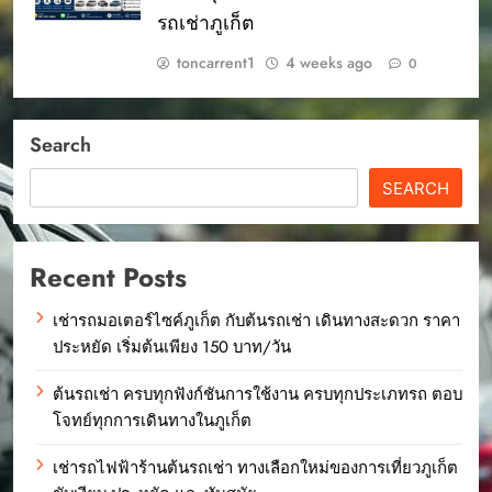
รถเช่าภูเก็ต
toncarrent1
4 weeks ago
0
Search
SEARCH
Recent Posts
เช่ารถมอเตอร์ไซค์ภูเก็ต กับต้นรถเช่า เดินทางสะดวก ราคา
ประหยัด เริ่มต้นเพียง 150 บาท/วัน
ต้นรถเช่า ครบทุกฟังก์ชันการใช้งาน ครบทุกประเภทรถ ตอบ
โจทย์ทุกการเดินทางในภูเก็ต
เช่ารถไฟฟ้าร้านต้นรถเช่า ทางเลือกใหม่ของการเที่ยวภูเก็ต