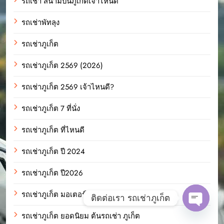
รถเช่า สนามบินภูเก็ตเจ้าไหนดี
รถเช่าพัทลุง
รถเช่าภูเก็ต
รถเช่าภูเก็ต 2569 (2026)
รถเช่าภูเก็ต 2569 เจ้าไหนดี?
รถเช่าภูเก็ต 7 ที่นั่ง
รถเช่าภูเก็ต ที่ไหนดี
รถเช่าภูเก็ต ปี 2024
รถเช่าภูเก็ต ปี2026
รถเช่าภูเก็ต มอเตอร์ไซค์
ติดต่อเรา รถเช่าภูเก็ต
Open c
รถเช่าภูเก็ต ยอดนิยม ต้นรถเช่า ภูเก็ต