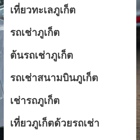
เที่ยวทะเลภูเก็ต
รถเช่าภูเก็ต
ต้นรถเช่าภูเก็ต
รถเช่าสนามบินภูเก็ต
เช่ารถภูเก็ต
เที่ยวภูเก็ตด้วยรถเช่า