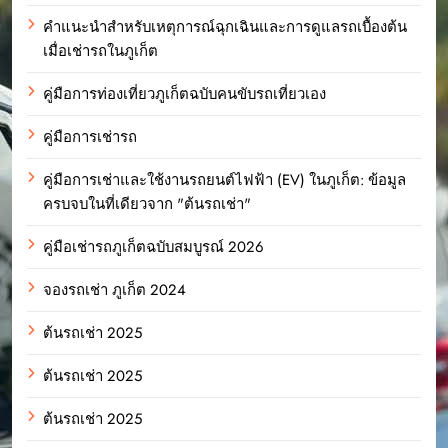
คำแนะนำสำหรับเหตุการณ์ฉุกเฉินและการดูแลรถเบื้องต้น
เมื่อเช่ารถในภูเก็ต
คู่มือการท่องเที่ยวภูเก็ตฉบับคนขับรถเที่ยวเอง
คู่มือการเช่ารถ
คู่มือการเช่าและใช้งานรถยนต์ไฟฟ้า (EV) ในภูเก็ต: ข้อมูล
ครบจบในที่เดียวจาก "ต้นรถเช่า"
คู่มือเช่ารถภูเก็ตฉบับสมบูรณ์ 2026
จองรถเช่า ภูเก็ต 2024
ต้นรถเช่า 2025
ต้นรถเช่า 2025
ต้นรถเช่า 2025