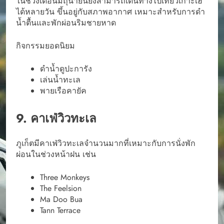
ในช่วงเดือนมิถุนายนยังสามารถเดินทางไปเที่ยวเกาะเฮ
ได้หลายวัน ขึ้นอยู่กับสภาพอากาศ เหมาะสำหรับการดำ
น้ำตื้นและพักผ่อนริมชายหาด
กิจกรรมยอดนิยม
ดำน้ำดูปะการัง
เล่นน้ำทะเล
พายเรือคายัค
9. คาเฟ่วิวทะเล
ภูเก็ตมีคาเฟ่วิวทะเลจำนวนมากที่เหมาะกับการนั่งพัก
ผ่อนในช่วงหน้าฝน เช่น
Three Monkeys
The Feelsion
Ma Doo Bua
Tann Terrace