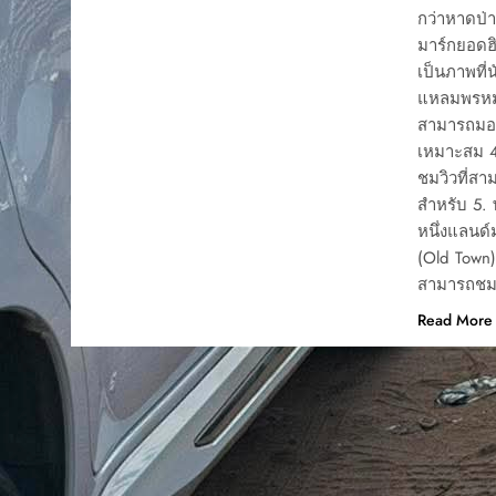
กว่าหาดป่า
มาร์กยอดฮิ
เป็นภาพที่
แหลมพรหมเท
สามารถมอง
เหมาะสม 4
ชมวิวที่ส
สำหรับ 5. 
หนึ่งแลนด์ม
(Old Town)
สามารถชมอ
Read More