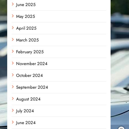
June 2025
May 2025
April 2025
March 2025
February 2025
November 2024
October 2024
September 2024
August 2024
July 2024
June 2024