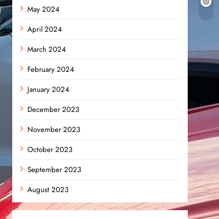
May 2024
April 2024
March 2024
February 2024
January 2024
December 2023
November 2023
October 2023
September 2023
August 2023