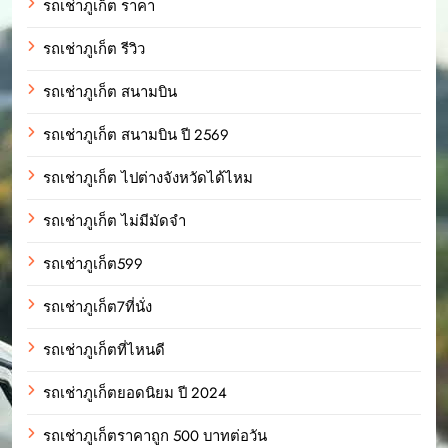
รถเช่าภูเก็ต ราคา
รถเช่าภูเก็ต รีวิว
รถเช่าภูเก็ต สนามบิน
รถเช่าภูเก็ต สนามบิน ปี 2569
รถเช่าภูเก็ต ไปต่างจังหวัดได้ไหม
รถเช่าภูเก็ต ไม่มีมัดจำ
รถเช่าภูเก็ต599
รถเช่าภูเก็ต7ที่นั่ง
รถเช่าภูเก็ตที่ไหนดี
รถเช่าภูเก็ตยอดนิยม ปี 2024
รถเช่าภูเก็ตราคาถูก 500 บาทต่อวัน