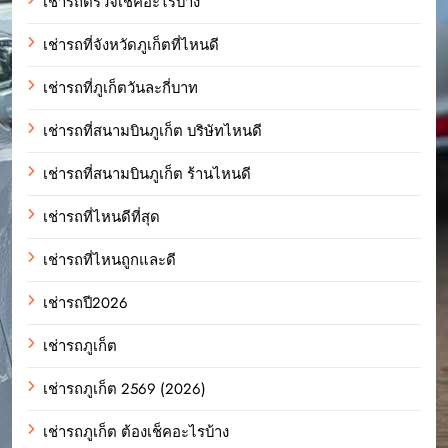
เช่ารถตรวจเช๊คอะไรบ้าง
เช่ารถที่จังหวัดภูเก็ตที่ไหนดี
เช่ารถที่ภูเก็ตวันละกี่บาท
เช่ารถที่สนามบินภูเก็ต บริษัทไหนดี
เช่ารถที่สนามบินภูเก็ต ร้านไหนดี
เช่ารถที่ไหนดีที่สุด
เช่ารถที่ไหนถูกและดี
เช่ารถปี2026
เช่ารถภูเก็ต
เช่ารถภูเก็ต 2569 (2026)
เช่ารถภูเก็ต ต้องเช็คอะไรบ้าง