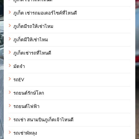
ภูเก็ต เช่ารถมอเตอร์ไซค์ที่ไหนดี
ภูเก็ตมีรถให้เช่าไหม
ภูเก็ตมีให้เช่าไหม
ภูเก็ตเช่ารถที่ไหนดี
มัดจำ
รถEV
รถยนต์รักษ์โลก
รถยนต์ไฟฟ้า
รถเช่า สนามบินภูเก็ตเจ้าไหนดี
รถเช่าพัทลุง