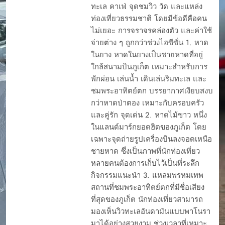
ทะเล คาเฟ่ จุดชมวิว วัด และแหล่ง
ท่องเที่ยวธรรมชาติ โดยมีข้อดีคือคน
ไม่เยอะ การจราจรคล่องตัว และค่าใช้
จ่ายต่าง ๆ ถูกกว่าช่วงไฮซีซั่น 1. หาด
ในยาง หาดในยางเป็นชายหาดที่อยู่
ใกล้สนามบินภูเก็ต เหมาะสำหรับการ
พักผ่อน เล่นน้ำ เดินเล่นริมทะเล และ
ชมพระอาทิตย์ตก บรรยากาศเงียบสงบ
กว่าหาดป่าตอง เหมาะกับครอบครัว
และคู่รัก จุดเด่น 2. หาดไม้ขาว หนึ่ง
ในแลนด์มาร์กยอดฮิตของภูเก็ต โดย
เฉพาะจุดถ่ายรูปเครื่องบินลงจอดเหนือ
ชายหาด ซึ่งเป็นภาพที่นักท่องเที่ยว
หลายคนต้องการเก็บไว้เป็นที่ระลึก
กิจกรรมแนะนำ 3. แหลมพรหมเทพ
สถานที่ชมพระอาทิตย์ตกที่มีชื่อเสียง
ที่สุดของภูเก็ต นักท่องเที่ยวสามารถ
มองเห็นวิวทะเลอันดามันแบบพาโนรา
มาได้อย่างสวยงาม ช่วงเวลาที่เหมาะ