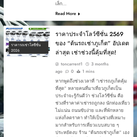
เล็ก…
Read More
ราคาประจำโลว์ซีซั่น 2569
ของ “ต้นรถเช่าภูเก็ต” อัปเดต
ราคารถเช่าโลซีซั่น
2026
ล่าสุด เช่าช่วงนี้คุ้มที่สุด!
toncarrent1
3 months
ago
0
1 mins
หากพูดถึงช่วงเวลาที่ “เช่ารถภูเก็ตคุ้ม
ที่สุด” หลายคนที่มาเที่ยวภูเก็ตเป็น
ประจำจะรู้กันดีว่า ช่วงโลว์ซีซั่น คือ
ช่วงที่ราคาค่าเช่ารถถูกลง นักท่องเที่ยว
ไม่แน่น ถนนขับง่าย และที่พักหลาย
แห่งก็ลดราคา ทำให้เป็นช่วงที่เหมาะ
มากสำหรับการเที่ยวแบบสบาย ๆ
ประหยัดงบ ร้าน “ต้นรถเช่าภูเก็ต” เอง