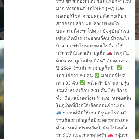
ร้านเช่ารถท้องถิ่นที่มีรถให้เลือกจำนวน
มาก ทั้งรถยนต์ รถไฟฟ้า (EV) และ
มอเตอร์ไซค์ ครอบคลุมทั้งสายเที่ยว
สายครอบครัว และสายประหยัด
บทความนี้จะพาไปดูว่า ปัจจุบันต้นรถ
เช่าภูเก็ตมีรถประมาณกี่คัน มีรถอะไร
บ้าง และทำไมหลายคนถึงเลือกใช้
บริการที่นี่เวลาเที่ยวภูเก็ต
ปัจจุบัน
ต้นรถเช่าภูเก็ตมีรถกี่คัน? อัปเดตล่าสุด
ปี 2569 ร้านต้นรถเช่าภูเก็ตมี:
รถยนต์กว่า 80 คัน
มอเตอร์ไซค์
กว่า 85 คัน
รถไฟฟ้า EV หลายรุ่น
รวมทั้งหมดเกือบ 200 คัน ให้บริการ
ทั้ง: ถือว่าเป็นหนึ่งในร้านเช่ารถท้องถิ่น
ในภูเก็ตที่มีรถให้เลือกค่อนข้างเยอะ
รถยนต์ที่มีให้เช่า มีรุ่นอะไรบ้าง?
ร้านต้นรถเช่าภูเก็ตมีรถหลายประเภท
ตั้งแต่รถเล็กประหยัดน้ำมัน ไปจนถึง
รถ SUV และรถครอบครัว
กลุ่มรถ