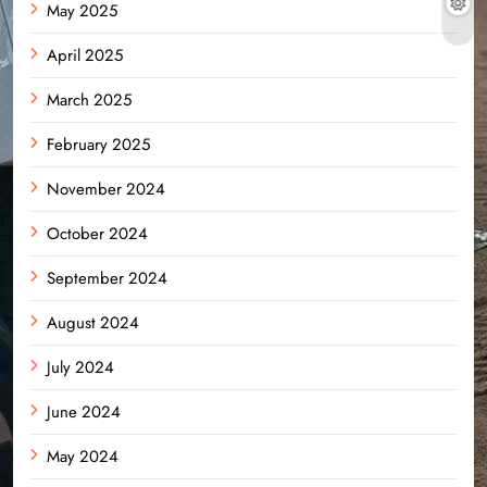
May 2025
April 2025
March 2025
February 2025
November 2024
October 2024
September 2024
August 2024
July 2024
June 2024
May 2024