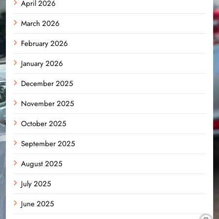
April 2026
March 2026
February 2026
January 2026
December 2025
November 2025
October 2025
September 2025
August 2025
July 2025
June 2025