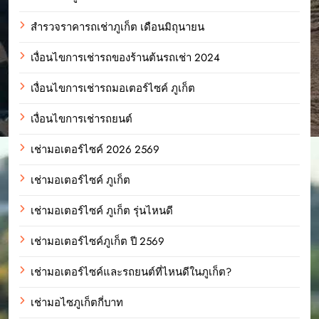
สำรวจราคารถเช่าภูเก็ต เดือนมิถุนายน
เงื่อนไขการเช่ารถของร้านต้นรถเช่า 2024
เงื่อนไขการเช่ารถมอเตอร์ไซค์ ภูเก็ต
เงื่อนไขการเช่ารถยนต์
เช่ามอเตอร์ไซค์ 2026 2569
เช่ามอเตอร์ไซค์ ภูเก็ต
เช่ามอเตอร์ไซค์ ภูเก็ต รุ่นไหนดี
เช่ามอเตอร์ไซค์ภูเก็ต ปี 2569
เช่ามอเตอร์ไซค์และรถยนต์ที่ไหนดีในภูเก็ต?
เช่ามอไซภูเก็ตกี่บาท