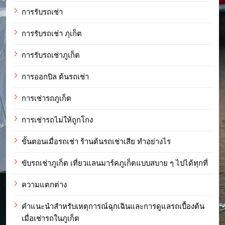
การรับรถเช่า
การรับรถเช่า ภุเก็ต
การรับรถเช่าภูเก็ต
การออกบิล ต้นรถเช่า
การเช่ารถภูเก็ต
การเช่ารถไม่ให้ถูกโกง
ขั้นตอนเมื่อรถเช่า ร้านต้นรถเช่าเสีย ทำอย่างไร
ขับรถเช่าภูเก็ต เที่ยวแลนมาร์คภูเก็ตแบบสบาย ๆ ไปได้ทุกที่
ความแตกต่าง
คำแนะนำสำหรับเหตุการณ์ฉุกเฉินและการดูแลรถเบื้องต้น
เมื่อเช่ารถในภูเก็ต