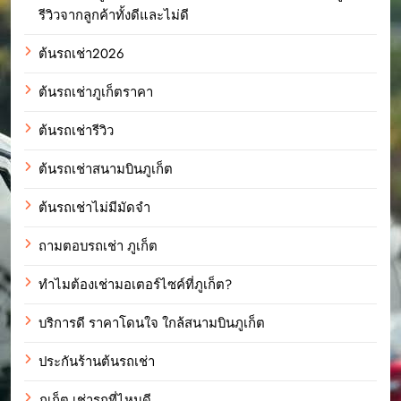
รีวิวจากลูกค้าทั้งดีและไม่ดี
ต้นรถเช่า2026
ต้นรถเช่าภูเก็ตราคา
ต้นรถเช่ารีวิว
ต้นรถเช่าสนามบินภูเก็ต
ต้นรถเช่าไม่มีมัดจำ
ถามตอบรถเช่า ภูเก็ต
ทำไมต้องเช่ามอเตอร์ไซค์ที่ภูเก็ต?
บริการดี ราคาโดนใจ ใกล้สนามบินภูเก็ต
ประกันร้านต้นรถเช่า
ภูเก็ต เช่ารถที่ไหนดี