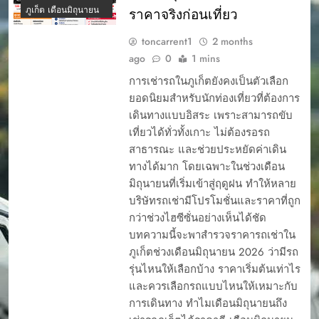
ภูเก็ต เดือนมิถุนายน
ราคาจริงก่อนเที่ยว
toncarrent1
2 months
ago
0
1 mins
การเช่ารถในภูเก็ตยังคงเป็นตัวเลือก
ยอดนิยมสำหรับนักท่องเที่ยวที่ต้องการ
เดินทางแบบอิสระ เพราะสามารถขับ
เที่ยวได้ทั่วทั้งเกาะ ไม่ต้องรอรถ
สาธารณะ และช่วยประหยัดค่าเดิน
ทางได้มาก โดยเฉพาะในช่วงเดือน
มิถุนายนที่เริ่มเข้าสู่ฤดูฝน ทำให้หลาย
บริษัทรถเช่ามีโปรโมชั่นและราคาที่ถูก
กว่าช่วงไฮซีซั่นอย่างเห็นได้ชัด
บทความนี้จะพาสำรวจราคารถเช่าใน
ภูเก็ตช่วงเดือนมิถุนายน 2026 ว่ามีรถ
รุ่นไหนให้เลือกบ้าง ราคาเริ่มต้นเท่าไร
และควรเลือกรถแบบไหนให้เหมาะกับ
การเดินทาง ทำไมเดือนมิถุนายนถึง