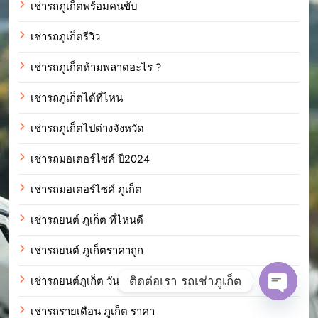
เช่ารถภูเก็ตพร้อมคนขับ
เช่ารถภูเก็ตรีวิว
เช่ารถภูเก็ตห้ามพลาดอะไร ?
เช่ารถภูเก็ตได้ที่ไหน
เช่ารถภูเก็ตไปต่างจังหวัด
เช่ารถมอเตอร์ไซค์ ปี2024
เช่ารถมอเตอร์ไซค์ ภูเก็ต
เช่ารถยนต์ ภูเก็ต ที่ไหนดี
เช่ารถยนต์ ภูเก็ตราคาถูก
เช่ารถยนต์ภูเก็ต วันละกี่บาท
ติดต่อเรา รถเช่าภูเก็ต
Open c
เช่ารถรายเดือน ภูเก็ต ราคา