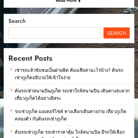
Read More
Search
SEARCH
Recent Posts
เช่ารถแล้วขับชนเป็นฝ่ายผิด ต้องเสียค่าอะไรบ้าง? ต้นรถ
เช่าภูเก็ตอธิบายให้เข้าใจง่าย
ต้นรถเช่าสนามบินภูเก็ต รถเช่าใกล้สนามบิน เดินทางสะดวก
เที่ยวภูเก็ตได้อย่างอิสระ
รถเช่าภูเก็ต มอเตอร์ไซค์ ทางเลือกเดินทางง่าย เที่ยวภูเก็ต
คล่องตัว กับต้นรถเช่าภูเก็ต
ต้นรถเช่าภูเก็ต รถเช่าราคาคุ้ม ใกล้สนามบิน มีรถให้เลือก