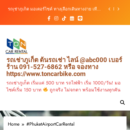
สะดวก เที่ยวภูเก็ตได้อย่างอิสระ
Skip
รถเช่าภูเก็ต มอเตอร์ไซค์ ทางเลือกเดินทางง่าย เที่ยว
to
ภูเก็ตคล่องตัว กับต้นรถเช่าภูเก็ต
content
ต้นรถเช่าภูเก็ต รถเช่าราคาคุ้ม ใกล้สนามบิน มีรถให้
เลือกหลากหลาย พร้อมบริการ 24 ชั่วโมง
เช่ารถแล้วขับชนเป็นฝ่ายผิด ต้องเสียค่าอะไรบ้าง?
ต้นรถเช่าภูเก็ตอธิบายให้เข้าใจง่าย
ต้นรถเช่าสนามบินภูเก็ต รถเช่าใกล้สนามบิน เดินทาง
สะดวก เที่ยวภูเก็ตได้อย่างอิสระ
รถเช่าภูเก็ต มอเตอร์ไซค์ ทางเลือกเดินทางง่าย เที่ยว
รถเช่าภูเก็ต ต้นรถเช่า ไลน์ @abc000 เบอร์
ภูเก็ตคล่องตัว กับต้นรถเช่าภูเก็ต
ร้าน 091-527-6862 หรือ จองทาง
ต้นรถเช่าภูเก็ต รถเช่าราคาคุ้ม ใกล้สนามบิน มีรถให้
https://www.toncarbike.com
เลือกหลากหลาย พร้อมบริการ 24 ชั่วโมง
รถเช่าภูเก็ต เริ่มแค่ 500 บาท รถไฟฟ้า เริ่ม 1000/วัน! มอ
ไซค์เริ่ม 150 บาท
ถูกจริง ไม่จกตา พร้อมใช้งานทุกคัน
Home
#PhuketAirportCarRental