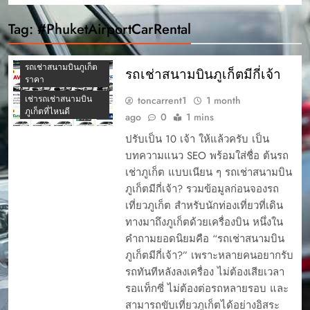
Tag:
#PhuketAirportCarRental
ต้นรถเช่าสนามบิน
ภูเก็ต
รถเช่าสนามบินภูเก็ต
รถเช่าสนามบินภูเก็ตมีกี่เจ้า
ราคา
เช่ารถเช่าสนามบิน
toncarrent1
1 month
ภูเก็ตที่ไหนดี
ago
0
1 mins
ปรับเป็น 10 เจ้า ให้แล้วครับ เป็น
บทความแนว SEO พร้อมใส่ชื่อ ต้นรถ
เช่าภูเก็ต แบบเนียน ๆ รถเช่าสนามบิน
ภูเก็ตมีกี่เจ้า? รวมข้อมูลก่อนจองรถ
เที่ยวภูเก็ต สำหรับนักท่องเที่ยวที่เดิน
ทางมาถึงภูเก็ตด้วยเครื่องบิน หนึ่งใน
คำถามยอดนิยมคือ “รถเช่าสนามบิน
ภูเก็ตมีกี่เจ้า?” เพราะหลายคนอยากรับ
รถทันทีหลังลงเครื่อง ไม่ต้องเสียเวลา
รอแท็กซี่ ไม่ต้องต่อรถหลายรอบ และ
สามารถขับเที่ยวภูเก็ตได้อย่างอิสระ