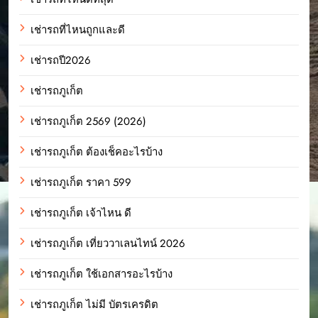
เช่ารถที่ไหนถูกและดี
เช่ารถปี2026
เช่ารถภูเก็ต
เช่ารถภูเก็ต 2569 (2026)
เช่ารถภูเก็ต ต้องเช็คอะไรบ้าง
เช่ารถภูเก็ต ราคา 599
เช่ารถภูเก็ต เจ้าไหน ดี
เช่ารถภูเก็ต เที่ยววาเลนไทน์ 2026
เช่ารถภูเก็ต ใช้เอกสารอะไรบ้าง
เช่ารถภูเก็ต ไม่มี บัตรเครดิต