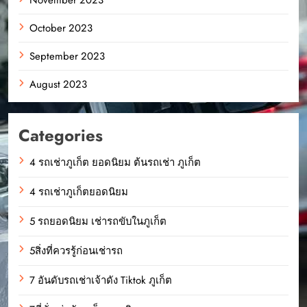
October 2023
September 2023
August 2023
Categories
4 รถเช่าภูเก็ต ยอดนิยม ต้นรถเช่า ภูเก็ต
4 รถเช่าภูเก็ตยอดนิยม
5 รถยอดนิยม เช่ารถขับในภูเก็ต
5สิ่งที่ควรรู้ก่อนเช่ารถ
7 อันดับรถเช่าเจ้าดัง Tiktok ภูเก็ต