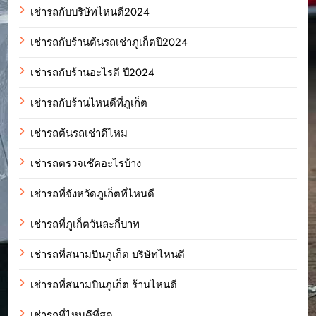
เช่ารถกับบริษัทไหนดี2024
เช่ารถกับร้านต้นรถเช่าภูเก็ตปี2024
เช่ารถกับร้านอะไรดี ปี2024
เช่ารถกับร้านไหนดีที่ภูเก็ต
เช่ารถต้นรถเช่าดีไหม
เช่ารถตรวจเช๊คอะไรบ้าง
เช่ารถที่จังหวัดภูเก็ตที่ไหนดี
เช่ารถที่ภูเก็ตวันละกี่บาท
เช่ารถที่สนามบินภูเก็ต บริษัทไหนดี
เช่ารถที่สนามบินภูเก็ต ร้านไหนดี
เช่ารถที่ไหนดีที่สุด