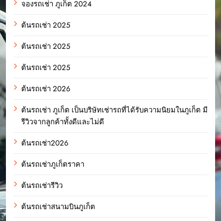
จองรถเช่า ภูเก็ต 2024
ต้นรถเช่า 2025
ต้นรถเช่า 2025
ต้นรถเช่า 2025
ต้นรถเช่า 2026
ต้นรถเช่า ภูเก็ต เป็นบริษัทเช่ารถที่ได้รับความนิยมในภูเก็ต มี
รีวิวจากลูกค้าทั้งดีและไม่ดี
ต้นรถเช่า2026
ต้นรถเช่าภูเก็ตราคา
ต้นรถเช่ารีวิว
ต้นรถเช่าสนามบินภูเก็ต