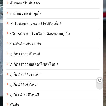
ต้นรถเช่าไม่มีมัดจำ
ถามตอบรถเช่า ภูเก็ต
ทำไมต้องเช่ามอเตอร์ไซค์ที่ภูเก็ต?
บริการดี ราคาโดนใจ ใกล้สนามบินภูเก็ต
ประกันร้านต้นรถเช่า
ภูเก็ต เช่ารถที่ไหนดี
ภูเก็ต เช่ารถมอเตอร์ไซค์ที่ไหนดี
ภูเก็ตมีรถให้เช่าไหม
ภูเก็ตมีให้เช่าไหม
ภูเก็ตเช่ารถที่ไหนดี
มัดจำ