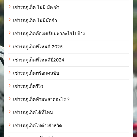
เช่ารถภูเก็ต ไม่มี มัด จํา
เช่ารถภูเก็ต ไม่มีมัดจำ
เช่ารถภูเก็ตต้องเตรียมพาอะไรไปบ้าง
เช่ารถภูเก็ตที่ไหนดี 2025
เช่ารถภูเก็ตที่ไหนดีปี2024
เช่ารถภูเก็ตพร้อมคนขับ
เช่ารถภูเก็ตรีวิว
เช่ารถภูเก็ตห้ามพลาดอะไร ?
เช่ารถภูเก็ตได้ที่ไหน
เช่ารถภูเก็ตไปต่างจังหวัด