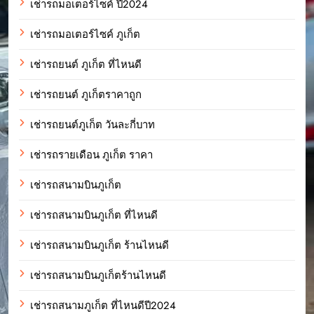
เช่ารถมอเตอร์ไซค์ ปี2024
เช่ารถมอเตอร์ไซค์ ภูเก็ต
เช่ารถยนต์ ภูเก็ต ที่ไหนดี
เช่ารถยนต์ ภูเก็ตราคาถูก
เช่ารถยนต์ภูเก็ต วันละกี่บาท
เช่ารถรายเดือน ภูเก็ต ราคา
เช่ารถสนามบินภูเก็ต
เช่ารถสนามบินภูเก็ต ที่ไหนดี
เช่ารถสนามบินภูเก็ต ร้านไหนดี
เช่ารถสนามบินภูเก็ตร้านไหนดี
เช่ารถสนามภูเก็ต ที่ไหนดีปี2024