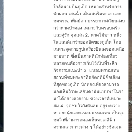
ใกล้สนามบินภูเก็ต เหมาะสำหรับการ
พักผ่อน เล่นน้ำ เดินเล่นริมทะเล และ
ชมพระอาทิตย์ตก บรรยากาศเงียบสงบ
กว่าหาดป่าตอง เหมาะกับครอบครัว
และคู่รัก จุดเด่น 2. หาดไม้ขาว หนึ่ง
ในแลนด์มาร์กยอดฮิตของภูเก็ต โดย
เฉพาะจุดถ่ายรูปเครื่องบินลงจอดเหนือ
ชายหาด ซึ่งเป็นภาพที่นักท่องเที่ยว
หลายคนต้องการเก็บไว้เป็นที่ระลึก
กิจกรรมแนะนำ 3. แหลมพรหมเทพ
สถานที่ชมพระอาทิตย์ตกที่มีชื่อเสียง
ที่สุดของภูเก็ต นักท่องเที่ยวสามารถ
มองเห็นวิวทะเลอันดามันแบบพาโนรา
มาได้อย่างสวยงาม ช่วงเวลาที่เหมาะ
สม 4. จุดชมวิวกังหันลม อยู่ระหว่าง
หาดยะนุ้ยและแหลมพรหมเทพ เป็นจุด
ชมวิวที่สามารถมองเห็นทะเลสีฟ้า
ครามและเกาะต่าง ๆ ได้อย่างชัดเจน