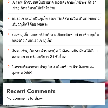
เช่ารถแล้วขับชนเป็นฝ่ายผิด ต้องเสียค่าอะไรบ้าง? ต้นรถ
เช่าภูเก็ตอธิบายให้เข้าใจง่าย
ต้นรถเช่าสนามบินภูเก็ต รถเช่าใกล้สนามบิน เดินทางสะดวก
เที่ยวภูเก็ตได้อย่างอิสระ
รถเช่าภูเก็ต มอเตอร์ไซค์ ทางเลือกเดินทางง่าย เที่ยวภูเก็ต
คล่องตัว กับต้นรถเช่าภูเก็ต
ต้นรถเช่าภูเก็ต รถเช่าราคาคุ้ม ใกล้สนามบิน มีรถให้เลือก
หลากหลาย พร้อมบริการ 24 ชั่วโมง
วิเคราะห์ตลาดรถเช่าภูเก็ต 3 เดือนข้างหน้า: สิงหาคม–
ตุลาคม 2569
Recent Comments
No comments to show.