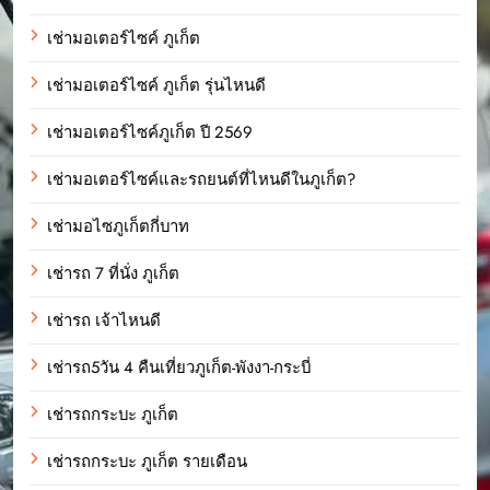
เช่ามอเตอร์ไซค์ ภูเก็ต
เช่ามอเตอร์ไซค์ ภูเก็ต รุ่นไหนดี
เช่ามอเตอร์ไซค์ภูเก็ต ปี 2569
เช่ามอเตอร์ไซค์และรถยนต์ที่ไหนดีในภูเก็ต?
เช่ามอไซภูเก็ตกี่บาท
เช่ารถ 7 ที่นั่ง ภูเก็ต
เช่ารถ เจ้าไหนดี
เช่ารถ5วัน 4 คืนเที่ยวภูเก็ต-พังงา-กระบี่
เช่ารถกระบะ ภูเก็ต
เช่ารถกระบะ ภูเก็ต รายเดือน