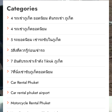
Categories
4 รถเช่าภูเก็ต ยอดนิยม ต้นรถเช่า ภูเก็ต
4 รถเช่าภูเก็ตยอดนิยม
5 รถยอดนิยม เช่ารถขับในภูเก็ต
5สิ่งที่ควรรู้ก่อนเช่ารถ
7 อันดับรถเช่าเจ้าดัง Tiktok ภูเก็ต
7ที่นั่งเช่าขับภูเก็ตยอดนิยม
Car Rental Phuket
Car rental phuket airport
Motorcycle Rental Phuket