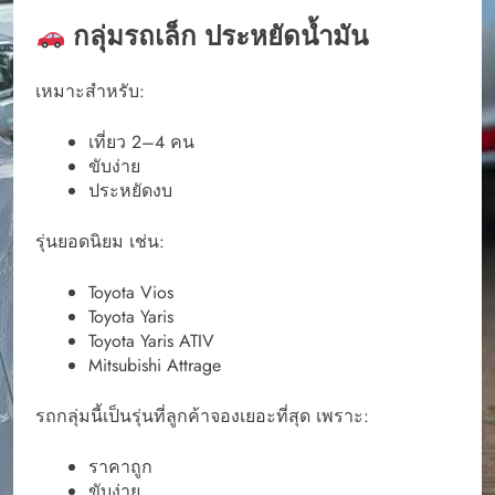
กลุ่มรถเล็ก ประหยัดน้ำมัน
เหมาะสำหรับ:
เที่ยว 2–4 คน
ขับง่าย
ประหยัดงบ
รุ่นยอดนิยม เช่น:
Toyota Vios
Toyota Yaris
Toyota Yaris ATIV
Mitsubishi Attrage
รถกลุ่มนี้เป็นรุ่นที่ลูกค้าจองเยอะที่สุด เพราะ:
ราคาถูก
ขับง่าย