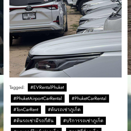
Tagged:
#EVRentalPhuket
#PhuketAirportCarRental
#PhuketCarRental
#TonCarRent
#ต้นรถเช่าภูเก็ต
#ต้นรถเช่ามีรถกี่คัน
#บริการรถเช่าภูเก็ต