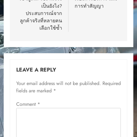
เป็นยังไง?
การทำสัญญา
ประสบการณ์จาก
ลูกค้าจริงที่หลายคน
เลือกใช้ซ้ำ
LEAVE A REPLY
Your email address will not be published.
Required
fields are marked
*
Comment
*