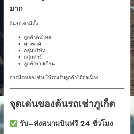
มาก
ต้นรถเช่ามีทั้ง:
ลูกค้าคนไทย
ต่างชาติ
กลุ่มบริษัท
กลุ่มทัวร์
ลูกค้ารายเดือน
การมีรถเยอะช่วยให้รองรับลูกค้าได้ต่อเนื่อง
จุดเด่นของต้นรถเช่าภูเก็ต
รับ–ส่งสนามบินฟรี 24 ชั่วโมง