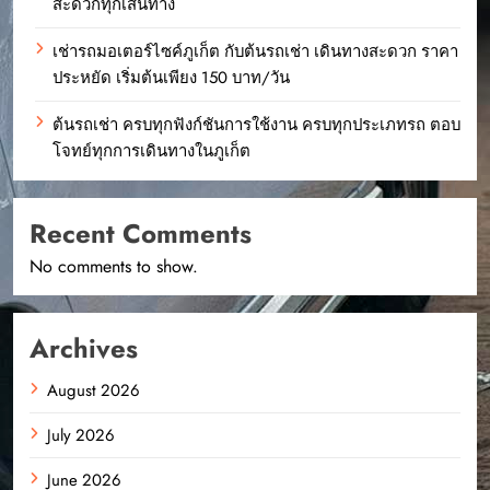
สะดวกทุกเส้นทาง
เช่ารถมอเตอร์ไซค์ภูเก็ต กับต้นรถเช่า เดินทางสะดวก ราคา
ประหยัด เริ่มต้นเพียง 150 บาท/วัน
ต้นรถเช่า ครบทุกฟังก์ชันการใช้งาน ครบทุกประเภทรถ ตอบ
โจทย์ทุกการเดินทางในภูเก็ต
Recent Comments
No comments to show.
Archives
August 2026
July 2026
June 2026