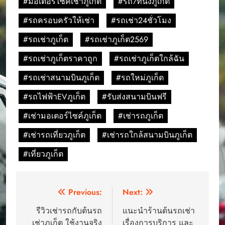
#มอเตอร์ไซค์เช่าภูเก็ต
#รถ7ที่นั่งภูเก็ต
#รถครอบครัวให้เช่า
#รถเช่า24ชั่วโมง
#รถเช่าภูเก็ต
#รถเช่าภูเก็ต2569
#รถเช่าภูเก็ตราคาถูก
#รถเช่าภูเก็ตใกล้ฉัน
#รถเช่าสนามบินภูเก็ต
#รถใหม่ภูเก็ต
#รถไฟฟ้าEVภูเก็ต
#รับส่งสนามบินฟรี
#เช่ามอเตอร์ไซค์ภูเก็ต
#เช่ารถภูเก็ต
#เช่ารถเที่ยวภูเก็ต
#เช่ารถใกล้สนามบินภูเก็ต
#เที่ยวภูเก็ต
Post
Previous:
Next:
navigation
รีวิวเช่ารถกับต้นรถ
แนะนำร้านต้นรถเช่า
เช่าภูเก็ต ใช้งานจริง
เรื่องการบริการ และ