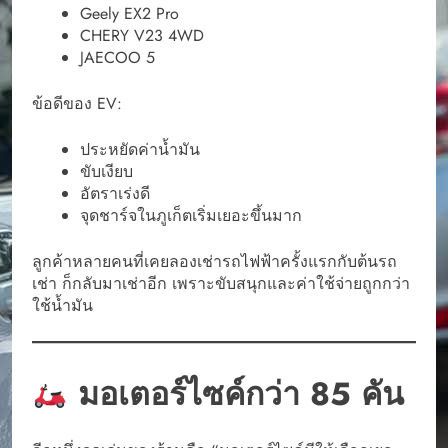
Geely EX2 Pro
CHERY V23 4WD
JAECOO 5
ข้อดีของ EV:
ประหยัดค่าน้ำมัน
ขับเงียบ
อัตราเร่งดี
จุดชาร์จในภูเก็ตเริ่มเยอะขึ้นมาก
ลูกค้าหลายคนที่เคยลองเช่ารถไฟฟ้าครั้งแรกกับต้นรถ
เช่า ก็กลับมาเช่าอีก เพราะขับสนุกและค่าใช้จ่ายถูกกว่า
ใช้น้ำมัน
มอเตอร์ไซค์กว่า 85 คัน