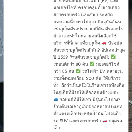
มาก ทั้งรถยนต์ รถไฟฟ้า (EV) และ
มอเตอร์ไซค์ ครอบคลุมทั้งสายเที่ยว
สายครอบครัว และสายประหยัด
บทความนี้จะพาไปดูว่า ปัจจุบันต้นรถ
เช่าภูเก็ตมีรถประมาณกี่คัน มีรถอะไร
บ้าง และทำไมหลายคนถึงเลือกใช้
บริการที่นี่เวลาเที่ยวภูเก็ต
ปัจจุบัน
ต้นรถเช่าภูเก็ตมีรถกี่คัน? อัปเดตล่าสุด
ปี 2569 ร้านต้นรถเช่าภูเก็ตมี:
รถยนต์กว่า 80 คัน
มอเตอร์ไซค์
กว่า 85 คัน
รถไฟฟ้า EV หลายรุ่น
รวมทั้งหมดเกือบ 200 คัน ให้บริการ
ทั้ง: ถือว่าเป็นหนึ่งในร้านเช่ารถท้องถิ่น
ในภูเก็ตที่มีรถให้เลือกค่อนข้างเยอะ
รถยนต์ที่มีให้เช่า มีรุ่นอะไรบ้าง?
ร้านต้นรถเช่าภูเก็ตมีรถหลายประเภท
ตั้งแต่รถเล็กประหยัดน้ำมัน ไปจนถึง
รถ SUV และรถครอบครัว
กลุ่มรถ
เล็ก…