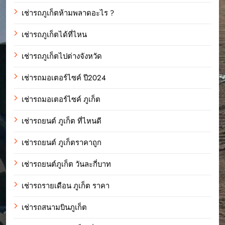
เช่ารถภูเก็ตห้ามพลาดอะไร ?
เช่ารถภูเก็ตได้ที่ไหน
เช่ารถภูเก็ตไปต่างจังหวัด
เช่ารถมอเตอร์ไซค์ ปี2024
เช่ารถมอเตอร์ไซค์ ภูเก็ต
เช่ารถยนต์ ภูเก็ต ที่ไหนดี
เช่ารถยนต์ ภูเก็ตราคาถูก
เช่ารถยนต์ภูเก็ต วันละกี่บาท
เช่ารถรายเดือน ภูเก็ต ราคา
เช่ารถสนามบินภูเก็ต