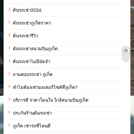
ต้นรถเช่า2026
ต้นรถเช่าภูเก็ตราคา
ต้นรถเช่ารีวิว
ต้นรถเช่าสนามบินภูเก็ต
ต้นรถเช่าไม่มีมัดจำ
ถามตอบรถเช่า ภูเก็ต
ทำไมต้องเช่ามอเตอร์ไซค์ที่ภูเก็ต?
บริการดี ราคาโดนใจ ใกล้สนามบินภูเก็ต
ประกันร้านต้นรถเช่า
ภูเก็ต เช่ารถที่ไหนดี