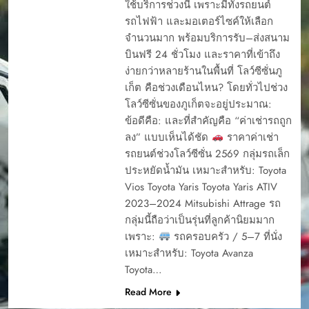
ใช้บริการช่วงนี้ เพราะมีทั้งรถยนต์
รถไฟฟ้า และมอเตอร์ไซค์ให้เลือก
จำนวนมาก พร้อมบริการรับ–ส่งสนาม
บินฟรี 24 ชั่วโมง และราคาที่เข้าถึง
ง่ายกว่าหลายร้านในพื้นที่ โลว์ซีซั่นภู
เก็ต คือช่วงเดือนไหน? โดยทั่วไปช่วง
โลว์ซีซั่นของภูเก็ตจะอยู่ประมาณ:
ข้อดีคือ: และที่สำคัญคือ “ค่าเช่ารถถูก
ลง” แบบเห็นได้ชัด
ราคาค่าเช่า
รถยนต์ช่วงโลว์ซีซั่น 2569 กลุ่มรถเล็ก
ประหยัดน้ำมัน เหมาะสำหรับ: Toyota
Vios Toyota Yaris Toyota Yaris ATIV
2023–2024 Mitsubishi Attrage รถ
กลุ่มนี้ถือว่าเป็นรุ่นที่ลูกค้านิยมมาก
เพราะ:
รถครอบครัว / 5–7 ที่นั่ง
เหมาะสำหรับ: Toyota Avanza
Toyota…
Read More