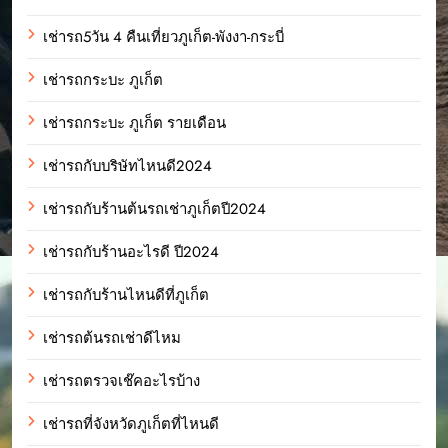
เช่ารถ5วัน 4 คืนเที่ยวภูเก็ต-พังงา-กระบี่
เช่ารถกระบะ ภูเก็ต
เช่ารถกระบะ ภูเก็ต รายเดือน
เช่ารถกับบริษัทไหนดี2024
เช่ารถกับร้านต้นรถเช่าภูเก็ตปี2024
เช่ารถกับร้านอะไรดี ปี2024
เช่ารถกับร้านไหนดีที่ภูเก็ต
เช่ารถต้นรถเช่าดีไหม
เช่ารถตรวจเช๊คอะไรบ้าง
เช่ารถที่จังหวัดภูเก็ตที่ไหนดี