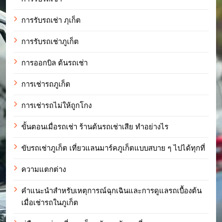
การรับรถเช่า ภุเก็ต
การรับรถเช่าภูเก็ต
การออกบิล ต้นรถเช่า
การเช่ารถภูเก็ต
การเช่ารถไม่ให้ถูกโกง
ขั้นตอนเมื่อรถเช่า ร้านต้นรถเช่าเสีย ทำอย่างไร
ขับรถเช่าภูเก็ต เที่ยวแลนมาร์คภูเก็ตแบบสบาย ๆ ไปได้ทุกที่
ความแตกต่าง
คำแนะนำสำหรับเหตุการณ์ฉุกเฉินและการดูแลรถเบื้องต้น
เมื่อเช่ารถในภูเก็ต