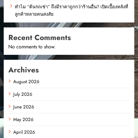
ทำไม “ต้นรถเช่า” ถึงมีราคาถูกกว่าร้านอื่น? เปิดเบื้องหลังที่
ลูกค้าหลายคนสงสัย
Recent Comments
No comments to show.
Archives
August 2026
July 2026
June 2026
May 2026
April 2026