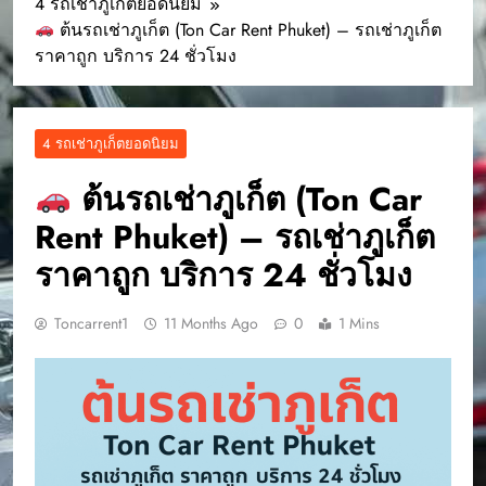
4 รถเช่าภูเก็ตยอดนิยม
ต้นรถเช่าภูเก็ต (Ton Car Rent Phuket) – รถเช่าภูเก็ต
ราคาถูก บริการ 24 ชั่วโมง
4 รถเช่าภูเก็ตยอดนิยม
ต้นรถเช่าภูเก็ต (Ton Car
Rent Phuket) – รถเช่าภูเก็ต
ราคาถูก บริการ 24 ชั่วโมง
Toncarrent1
11 Months Ago
0
1 Mins