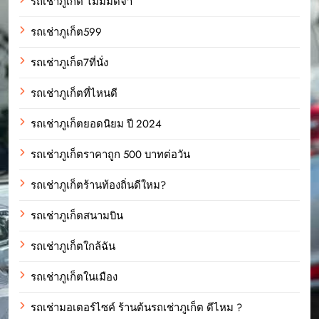
รถเช่าภูเก็ต ไม่มีมัดจำ
รถเช่าภูเก็ต599
รถเช่าภูเก็ต7ที่นั่ง
รถเช่าภูเก็ตที่ไหนดี
รถเช่าภูเก็ตยอดนิยม ปี 2024
รถเช่าภูเก็ตราคาถูก 500 บาทต่อวัน
รถเช่าภูเก็ตร้านท้องถิ่นดีใหม?
รถเช่าภูเก็ตสนามบิน
รถเช่าภูเก็ตใกล้ฉัน
รถเช่าภูเก็ตในเมือง
รถเช่ามอเตอร์ไซค์ ร้านต้นรถเช่าภูเก็ต ดีไหม ?