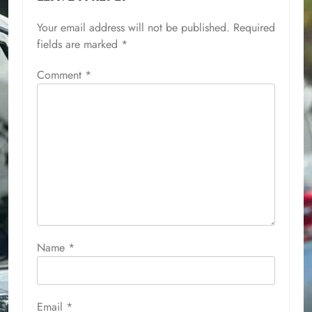
Your email address will not be published.
Required
fields are marked
*
Comment
*
Name
*
Email
*