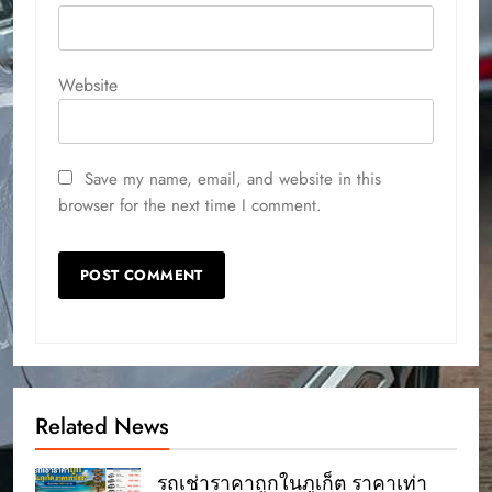
Website
Save my name, email, and website in this
browser for the next time I comment.
Related News
รถเช่าราคาถูกในภูเก็ต ราคาเท่า