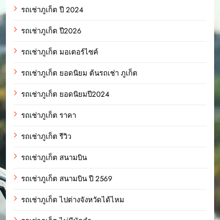
รถเช่าภูเก็ต ปี 2024
รถเช่าภูเก็ต ปี2026
รถเช่าภูเก็ต มอเตอร์ไซค์
รถเช่าภูเก็ต ยอดนิยม ต้นรถเช่า ภูเก็ต
รถเช่าภูเก็ต ยอดนิยมปี2024
รถเช่าภูเก็ต ราคา
รถเช่าภูเก็ต รีวิว
รถเช่าภูเก็ต สนามบิน
รถเช่าภูเก็ต สนามบิน ปี 2569
รถเช่าภูเก็ต ไปต่างจังหวัดได้ไหม