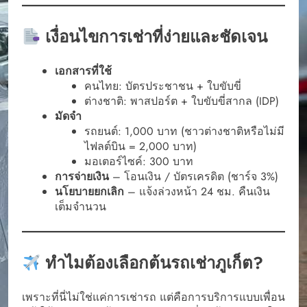
เงื่อนไขการเช่าที่ง่ายและชัดเจน
เอกสารที่ใช้
คนไทย: บัตรประชาชน + ใบขับขี่
ต่างชาติ: พาสปอร์ต + ใบขับขี่สากล (IDP)
มัดจำ
รถยนต์: 1,000 บาท (ชาวต่างชาติหรือไม่มี
ไฟลต์บิน = 2,000 บาท)
มอเตอร์ไซค์: 300 บาท
การจ่ายเงิน
– โอนเงิน / บัตรเครดิต (ชาร์จ 3%)
นโยบายยกเลิก
– แจ้งล่วงหน้า 24 ชม. คืนเงิน
เต็มจำนวน
ทำไมต้องเลือกต้นรถเช่าภูเก็ต?
เพราะที่นี่ไม่ใช่แค่การเช่ารถ แต่คือการบริการแบบเพื่อน