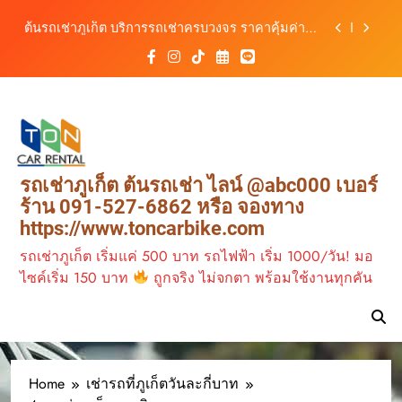
สิงหาคม–ตุลาคม 2569
Skip
ต้นรถเช่าภูเก็ต บริการรถเช่าครบวงจร ราคาคุ้มค่า
to
เดินทางสะดวกทุกเส้นทาง
content
เช่ารถมอเตอร์ไซค์ภูเก็ต กับต้นรถเช่า เดินทาง
สะดวก ราคาประหยัด เริ่มต้นเพียง 150 บาท/วัน
ต้นรถเช่าภูเก็ต รถเช่าราคาคุ้ม ใกล้สนามบิน มีรถให้
เลือกหลากหลาย พร้อมบริการ 24 ชั่วโมง
วิเคราะห์ตลาดรถเช่าภูเก็ต 3 เดือนข้างหน้า:
สิงหาคม–ตุลาคม 2569
ต้นรถเช่าภูเก็ต บริการรถเช่าครบวงจร ราคาคุ้มค่า
รถเช่าภูเก็ต ต้นรถเช่า ไลน์ @abc000 เบอร์
เดินทางสะดวกทุกเส้นทาง
ร้าน 091-527-6862 หรือ จองทาง
เช่ารถมอเตอร์ไซค์ภูเก็ต กับต้นรถเช่า เดินทาง
https://www.toncarbike.com
สะดวก ราคาประหยัด เริ่มต้นเพียง 150 บาท/วัน
รถเช่าภูเก็ต เริ่มแค่ 500 บาท รถไฟฟ้า เริ่ม 1000/วัน! มอ
ไซค์เริ่ม 150 บาท
ถูกจริง ไม่จกตา พร้อมใช้งานทุกคัน
Home
เช่ารถที่ภูเก็ตวันละกี่บาท