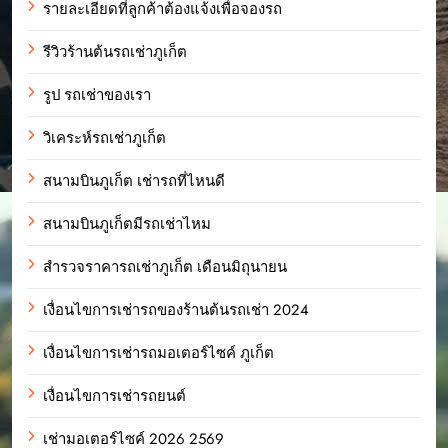
รายละเอียดที่ลูกค้าต้องแจ้งเพื่อจองรถ
รีวิวร้านต้นรถเช่าภูเก็ต
รูป รถเช่าของเรา
วิเคระห์รถเช่าภูเก็ต
สนามบินภูเก็ต เช่ารถที่ไหนดี
สนามบินภูเก็ตมีรถเช่าไหม
สำรวจราคารถเช่าภูเก็ต เดือนมิถุนายน
เงื่อนไขการเช่ารถของร้านต้นรถเช่า 2024
เงื่อนไขการเช่ารถมอเตอร์ไซค์ ภูเก็ต
เงื่อนไขการเช่ารถยนต์
เช่ามอเตอร์ไซค์ 2026 2569