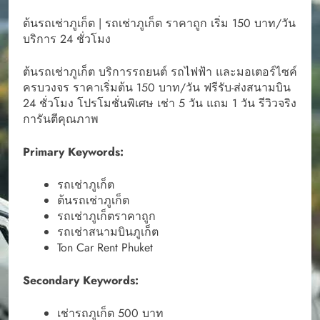
ต้นรถเช่าภูเก็ต | รถเช่าภูเก็ต ราคาถูก เริ่ม 150 บาท/วัน
บริการ 24 ชั่วโมง
ต้นรถเช่าภูเก็ต บริการรถยนต์ รถไฟฟ้า และมอเตอร์ไซค์
ครบวงจร ราคาเริ่มต้น 150 บาท/วัน ฟรีรับ-ส่งสนามบิน
24 ชั่วโมง โปรโมชั่นพิเศษ เช่า 5 วัน แถม 1 วัน รีวิวจริง
การันตีคุณภาพ
Primary Keywords:
รถเช่าภูเก็ต
ต้นรถเช่าภูเก็ต
รถเช่าภูเก็ตราคาถูก
รถเช่าสนามบินภูเก็ต
Ton Car Rent Phuket
Secondary Keywords:
เช่ารถภูเก็ต 500 บาท