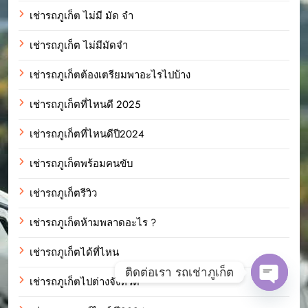
เช่ารถภูเก็ต ไม่มี มัด จํา
เช่ารถภูเก็ต ไม่มีมัดจำ
เช่ารถภูเก็ตต้องเตรียมพาอะไรไปบ้าง
เช่ารถภูเก็ตที่ไหนดี 2025
เช่ารถภูเก็ตที่ไหนดีปี2024
เช่ารถภูเก็ตพร้อมคนขับ
เช่ารถภูเก็ตรีวิว
เช่ารถภูเก็ตห้ามพลาดอะไร ?
เช่ารถภูเก็ตได้ที่ไหน
ติดต่อเรา รถเช่าภูเก็ต
เช่ารถภูเก็ตไปต่างจังหวัด
Open c