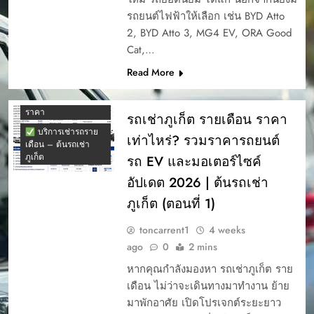
รถยนต์ไฟฟ้าให้เลือก เช่น BYD Atto
2, BYD Atto 3, MG4 EV, ORA Good
Cat,…
เช่ารถกระบะ ภูเก็ต
Read More
รายเดือน
เช่ารถรายเดือน ภูเก็ต
ราคา
รถเช่าภูเก็ต รายเดือน ราคา
บริการเช่ารถราย
เท่าไหร่? รวมราคารถยนต์
เดือน – ต้นรถเช่า
ภูเก็ต
รถ EV และมอเตอร์ไซค์
อัปเดต 2026 | ต้นรถเช่า
ภูเก็ต (ตอนที่ 1)
toncarrent1
4 weeks
ago
0
2 mins
หากคุณกำลังมองหา รถเช่าภูเก็ต ราย
เดือน ไม่ว่าจะเดินทางมาทำงาน ย้าย
มาพักอาศัย เปิดโปรเจกต์ระยะยาว