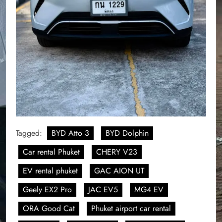
Tagged:
BYD Atto 3
BYD Dolphin
Car rental Phuket
CHERY V23
EV rental phuket
GAC AION UT
Geely EX2 Pro
JAC EV5
MG4 EV
ORA Good Cat
Phuket airport car rental