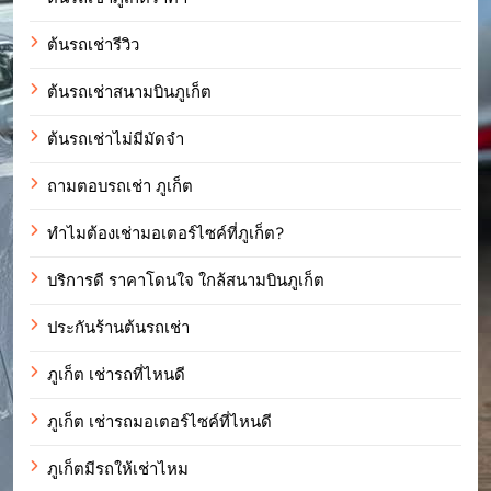
ต้นรถเช่ารีวิว
ต้นรถเช่าสนามบินภูเก็ต
ต้นรถเช่าไม่มีมัดจำ
ถามตอบรถเช่า ภูเก็ต
ทำไมต้องเช่ามอเตอร์ไซค์ที่ภูเก็ต?
บริการดี ราคาโดนใจ ใกล้สนามบินภูเก็ต
ประกันร้านต้นรถเช่า
ภูเก็ต เช่ารถที่ไหนดี
ภูเก็ต เช่ารถมอเตอร์ไซค์ที่ไหนดี
ภูเก็ตมีรถให้เช่าไหม