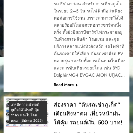
ราคารถเช่าภูเก็ต
รถ EV มาก่อน สำหรับการเที่ยวภูเก็ต
ราคารถเช่าภูเก็ต
ในระยะ 2–5 วัน รถไฟฟ้าถือว่าเพียง
2026
พอต่อการใช้งาน เพราะสามารถวิ่งได้
ราคารถเช่า
หลายร้อยกิโลเมตรต่อการชาร์จหนึ่ง
ล่าสุด2025
ครั้ง ทั้งยังมีสถานีชาร์จไฟกระจายอยู่
ราคารถเช่าโลซีซั่น
ในห้างสรรพสินค้า โรงแรม และจุด
2026
บริการหลายแห่งทั่วจังหวัด รถไฟฟ้าที่
สำรวจราคารถเช่า
ต้นรถเช่ามีให้เลือก ต้นรถเช่ามีรถ EV
ภูเก็ต เดือนมิถุนายน
หลายรุ่น รองรับทั้งการเดินทางในเมือง
เช่ารถภูเก็ต ราคา
และการขับเที่ยวระยะไกล เช่น BYD
599
DolphinMG4 EVGAC AION UTJAC…
เช่ารถยนต์ ภูเก็ตราคา
ถูก
Read More
เช่ารถรายเดือน ภูเก็ต
ราคา
ส่องราคา “ต้นรถเช่าภูเก็ต”
เทคนิคการเช่ารถที่
ภูเก็ตให้ได้รถดี คุ้ม
เดือนสิงหาคม เที่ยวหน้าฝน
ราคา และไม่โดน
หลอก (อัปเดต 2025)
ให้คุ้ม รถยนต์เริ่ม 500 บาท!