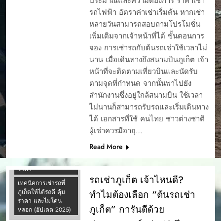
ประมาณและความต้องการ ราคาเช่า
ราคารถเช่าภูเก็ต
รถไฟฟ้า อัตราค่าเช่าเริ่มต้น หากเช่า
หลายวันสามารถสอบถามโปรโมชั่น
ราคารถเช่าภูเก็ต
2026
เพิ่มเติมจากเจ้าหน้าที่ได้ ขั้นตอนการ
จอง การเช่ารถกับต้นรถเช่าใช้เวลาไม่
ราคารถเช่า
ล่าสุด2025
นาน เมื่อเดินทางถึงสนามบินภูเก็ต เจ้า
ราคารถเช่าโลซีซั่น
หน้าที่จะติดตามเที่ยวบินและนัดรับ
2026
ตามจุดที่กำหนด จากนั้นพาไปยัง
สำรวจราคารถเช่า
สำนักงานซึ่งอยู่ใกล้สนามบิน ใช้เวลา
ภูเก็ต เดือนมิถุนายน
ไม่นานก็สามารถรับรถและเริ่มเดินทาง
เช่ารถภูเก็ต ราคา
ได้ เอกสารที่ใช้ คนไทย ชาวต่างชาติ
599
ผู้เช่าควรมีอายุ…
เช่ารถยนต์ ภูเก็ตราคา
Read More
ถูก
เช่ารถรายเดือน ภูเก็ต
ราคา
รถเช่าภูเก็ต เจ้าไหนดี?
เทคนิคการเช่ารถที่
ภูเก็ตให้ได้รถดี คุ้ม
ทำไมต้องเลือก “ต้นรถเช่า
ราคา และไม่โดน
ภูเก็ต” การันตีด้วย
หลอก (อัปเดต 2025)