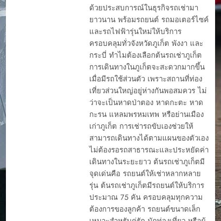
ด้วยประสบการณ์ในธุรกิจรถเช่ามา
ยาวนาน พร้อมรถยนต์ รถมอเตอร์ไซค์
และรถไฟฟ้ารุ่นใหม่ให้บริการ
ครอบคลุมทั่วจังหวัดภูเก็ต พังงา และ
กระบี่ ทำไมต้องเลือกต้นรถเช่าภูเก็ต
การเดินทางในภูเก็ตจะสะดวกมากขึ้น
เมื่อมีรถใช้ส่วนตัว เพราะสถานที่ท่อง
เที่ยวส่วนใหญ่อยู่ห่างกันพอสมควร ไม่
ว่าจะเป็นหาดป่าตอง หาดกะตะ หาด
กะรน แหลมพรหมเทพ หรือย่านเมือง
เก่าภูเก็ต การเช่ารถขับเองช่วยให้
สามารถเดินทางได้ตามแผนของตัวเอง
ไม่ต้องรอรถสาธารณะและประหยัดค่า
เดินทางในระยะยาว ต้นรถเช่าภูเก็ตมี
จุดเด่นคือ รถยนต์ให้เช่าหลากหลาย
รุ่น ต้นรถเช่าภูเก็ตมีรถยนต์ให้บริการ
ประมาณ 75 คัน ครอบคลุมทุกความ
ต้องการของลูกค้า รถยนต์ขนาดเล็ก
เหมาะสำหรับคู่รัก นักท่องเที่ยว หรือผู้