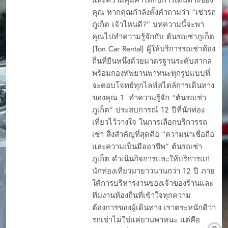
คุณ หากคุณกำลังตั้งคำถามว่า “เช่ารถ
ภูเก็ต เจ้าไหนดี?” บทความนี้จะพา
คุณไปทำความรู้จักกับ ต้นรถเช่าภูเก็ต
(Ton Car Rental) ผู้ให้บริการรถเช่าท้อง
ถิ่นที่ยืนหนึ่งด้วยมาตรฐานระดับสากล
พร้อมกองทัพยานพาหนะทุกรูปแบบที่
จะตอบโจทย์ทุกไลฟ์สไตล์การเดินทาง
ของคุณ 1. ทำความรู้จัก “ต้นรถเช่า
ภูเก็ต” ประสบการณ์ 12 ปีที่นักท่อง
เที่ยวไว้วางใจ ในการเลือกบริการรถ
เช่า สิ่งสำคัญที่สุดคือ “ความน่าเชื่อถือ
และความเป็นมืออาชีพ” ต้นรถเช่า
ภูเก็ต ดำเนินกิจการและให้บริการแก่
นักท่องเที่ยวมายาวนานกว่า 12 ปี ภาย
ใต้การบริหารงานของเจ้าของร้านและ
ทีมงานท้องถิ่นที่เข้าใจทุกความ
ต้องการของผู้เดินทาง เราตระหนักดีว่า
รถเช่าไม่ใช่แค่ยานพาหนะ แต่คือ