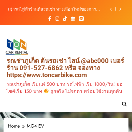
รถ ตอบโจทย์ทุกการเดินทางในภูเก็ต
Skip
เช่ารถไฟฟ้าร้านต้นรถเช่า ทางเลือกใหม่ของการ
to
เที่ยวภูเก็ต ขับเงียบ ประหยัด และทันสมัย
content
ต้นรถเช่ามอเตอร์ไซค์ภูเก็ต ราคาประหยัด ขี่ง่าย รับ
รถสะดวก 24 ชั่วโมง
เช่ารถมอเตอร์ไซค์ภูเก็ต กับต้นรถเช่า เดินทาง
สะดวก ราคาประหยัด เริ่มต้นเพียง 150 บาท/วัน
ต้นรถเช่า ครบทุกฟังก์ชันการใช้งาน ครบทุกประเภท
รถ ตอบโจทย์ทุกการเดินทางในภูเก็ต
เช่ารถไฟฟ้าร้านต้นรถเช่า ทางเลือกใหม่ของการ
รถเช่าภูเก็ต ต้นรถเช่า ไลน์ @abc000 เบอร์
เที่ยวภูเก็ต ขับเงียบ ประหยัด และทันสมัย
ร้าน 091-527-6862 หรือ จองทาง
ต้นรถเช่ามอเตอร์ไซค์ภูเก็ต ราคาประหยัด ขี่ง่าย รับ
https://www.toncarbike.com
รถสะดวก 24 ชั่วโมง
รถเช่าภูเก็ต เริ่มแค่ 500 บาท รถไฟฟ้า เริ่ม 1000/วัน! มอ
ไซค์เริ่ม 150 บาท
ถูกจริง ไม่จกตา พร้อมใช้งานทุกคัน
Home
MG4 EV