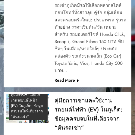
รถเช่าภูเก็ตมีรถให้เลือกหลากสไตล์
ตอบโจทย์ทั้งสายลุย คู่รัก กลุ่มเพื่อน
และครอบครัวใหญ่: ประเภทรถ รุ่นรถ
ตัวอย่าง ราคาเริ่มต้น/วัน เหมาะ
สำหรับ รถมอเตอร์ไซค์ Honda Click,
Scoop i, Grand Filano 150 บาท ขับ
ชิลๆ ในเมือง/หาดใกล้ๆ ประหยัด
คล่องตัว รถเก๋งขนาดเล็ก (Eco Car)
Toyota Yaris, Vios, Honda City 500
บาท…
Read More
คู่มือการเช่าและใช้
คู่มือการเช่าและใช้งาน
งานรถยนต์ไฟฟ้า
(EV) ในภูเก็ต: ข้อมูล
รถยนต์ไฟฟ้า (EV) ในภูเก็ต:
ครบจบในที่เดียวจาก
"ต้นรถเช่า"
ข้อมูลครบจบในที่เดียวจาก
“ต้นรถเช่า”