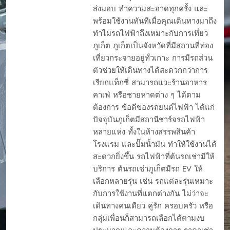
ส่งมอบ ทำความสะอาดทุกครั้ง และ
พร้อมใช้งานทันทีเมื่อคุณเดินทางมาถึง
ทำไมรถไฟฟ้าถึงเหมาะกับการเที่ยว
ภูเก็ต ภูเก็ตเป็นจังหวัดที่มีสถานที่ท่อง
เที่ยวกระจายอยู่ทั่วเกาะ การมีรถส่วน
ตัวช่วยให้เดินทางได้สะดวกกว่าการ
เรียกแท็กซี่ สามารถแวะร้านอาหาร
คาเฟ่ หรือชายหาดต่าง ๆ ได้ตาม
ต้องการ ข้อดีของรถยนต์ไฟฟ้า ได้แก่
ปัจจุบันภูเก็ตมีสถานีชาร์จรถไฟฟ้า
ต้นรถเช่าภูเก็ตราคา
หลายแห่ง ทั้งในห้างสรรพสินค้า
บริการดี ราคาโดนใจ
โรงแรม และปั๊มน้ำมัน ทำให้ใช้งานได้
ใกล้สนามบินภูเก็ต
สะดวกยิ่งขึ้น รถไฟฟ้าที่ต้นรถเช่ามีให้
รถเช่าภูเก็ต ราคา
บริการ ต้นรถเช่าภูเก็ตมีรถ EV ให้
รถเช่าภูเก็ตราคาถูก
เลือกหลายรุ่น เช่น รถแต่ละรุ่นเหมาะ
500 บาทต่อวัน
กับการใช้งานที่แตกต่างกัน ไม่ว่าจะ
รถเช่าสนามบินภูเก็ต
เดินทางคนเดียว คู่รัก ครอบครัว หรือ
ราคา
กลุ่มเพื่อนก็สามารถเลือกได้ตามงบ
ราคาต้นรถเช่า