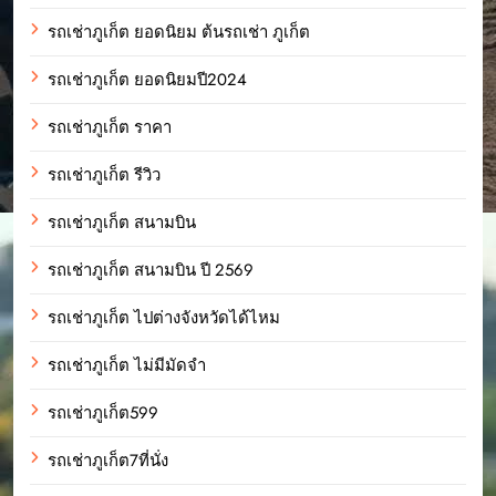
รถเช่าภูเก็ต ยอดนิยม ต้นรถเช่า ภูเก็ต
รถเช่าภูเก็ต ยอดนิยมปี2024
รถเช่าภูเก็ต ราคา
รถเช่าภูเก็ต รีวิว
รถเช่าภูเก็ต สนามบิน
รถเช่าภูเก็ต สนามบิน ปี 2569
รถเช่าภูเก็ต ไปต่างจังหวัดได้ไหม
รถเช่าภูเก็ต ไม่มีมัดจำ
รถเช่าภูเก็ต599
รถเช่าภูเก็ต7ที่นั่ง