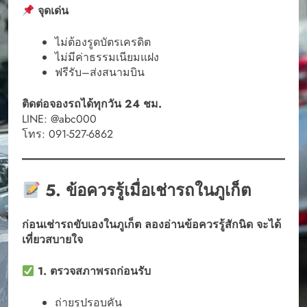
จุดเด่น
ไม่ต้องรูดบัตรเครดิต
ไม่มีค่าธรรมเนียมแฝง
ฟรีรับ–ส่งสนามบิน
ติดต่อจองรถได้ทุกวัน 24 ชม.
LINE: @abc000
โทร: 091-527-6862
5. ข้อควรรู้เมื่อเช่ารถในภูเก็ต
ก่อนเช่ารถขับเองในภูเก็ต ลองอ่านข้อควรรู้สักนิด จะได้
เที่ยวสบายใจ
1. ตรวจสภาพรถก่อนรับ
ถ่ายรูปรอบคัน