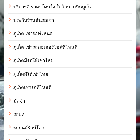
บริการดี ราคาโดนใจ ใกล้สนามบินภูเก็ต
ประกันร้านต้นรถเช่า
ภูเก็ต เช่ารถที่ไหนดี
ภูเก็ต เช่ารถมอเตอร์ไซค์ที่ไหนดี
ภูเก็ตมีรถให้เช่าไหม
ภูเก็ตมีให้เช่าไหม
ภูเก็ตเช่ารถที่ไหนดี
มัดจำ
รถEV
รถยนต์รักษ์โลก