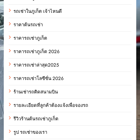
รถเช่าในภูเก็ต เจ้าไหนดี
ราคาต้นรถเช่า
ราคารถเช่าภูเก็ต
ราคารถเช่าภูเก็ต 2026
ราคารถเช่าล่าสุด2025
ราคารถเช่าโลซีซั่น 2026
ร้านเช่ารถติดสนามบิน
รายละเอียดที่ลูกค้าต้องแจ้งเพื่อจองรถ
รีวิวร้านต้นรถเช่าภูเก็ต
รูป รถเช่าของเรา