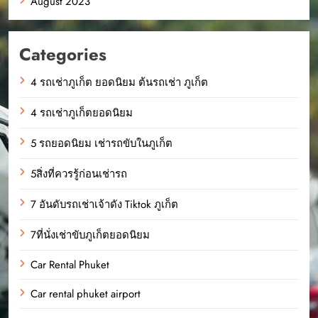
August 2023
Categories
4 รถเช่าภูเก็ต ยอดนิยม ต้นรถเช่า ภูเก็ต
4 รถเช่าภูเก็ตยอดนิยม
5 รถยอดนิยม เช่ารถขับในภูเก็ต
5สิ่งที่ควรรู้ก่อนเช่ารถ
7 อันดับรถเช่าเจ้าดัง Tiktok ภูเก็ต
7ที่นั่งเช่าขับภูเก็ตยอดนิยม
Car Rental Phuket
Car rental phuket airport