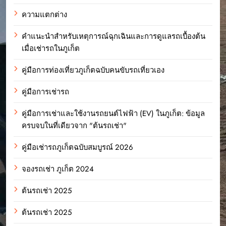
ความแตกต่าง
คำแนะนำสำหรับเหตุการณ์ฉุกเฉินและการดูแลรถเบื้องต้น
เมื่อเช่ารถในภูเก็ต
คู่มือการท่องเที่ยวภูเก็ตฉบับคนขับรถเที่ยวเอง
คู่มือการเช่ารถ
คู่มือการเช่าและใช้งานรถยนต์ไฟฟ้า (EV) ในภูเก็ต: ข้อมูล
ครบจบในที่เดียวจาก "ต้นรถเช่า"
คู่มือเช่ารถภูเก็ตฉบับสมบูรณ์ 2026
จองรถเช่า ภูเก็ต 2024
ต้นรถเช่า 2025
ต้นรถเช่า 2025