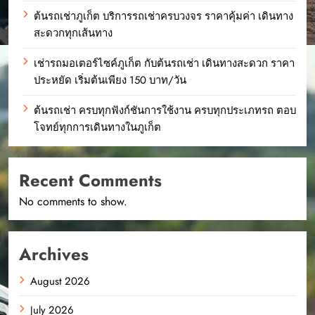
ต้นรถเช่าภูเก็ต บริการรถเช่าครบวงจร ราคาคุ้มค่า เดินทาง
สะดวกทุกเส้นทาง
เช่ารถมอเตอร์ไซค์ภูเก็ต กับต้นรถเช่า เดินทางสะดวก ราคา
ประหยัด เริ่มต้นเพียง 150 บาท/วัน
ต้นรถเช่า ครบทุกฟังก์ชันการใช้งาน ครบทุกประเภทรถ ตอบ
โจทย์ทุกการเดินทางในภูเก็ต
Recent Comments
No comments to show.
Archives
August 2026
July 2026