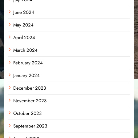
June 2024
May 2024
April 2024
March 2024
February 2024
January 2024
December 2023
November 2023
October 2023
September 2023