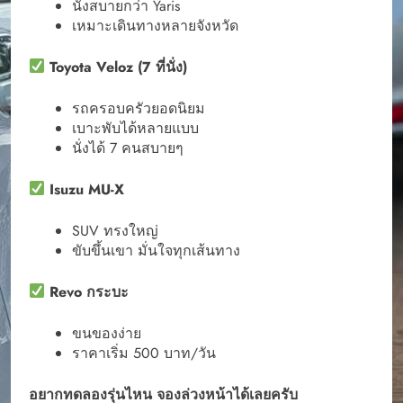
นั่งสบายกว่า Yaris
เหมาะเดินทางหลายจังหวัด
Toyota Veloz (7 ที่นั่ง)
รถครอบครัวยอดนิยม
เบาะพับได้หลายแบบ
นั่งได้ 7 คนสบายๆ
Isuzu MU-X
SUV ทรงใหญ่
ขับขึ้นเขา มั่นใจทุกเส้นทาง
Revo กระบะ
ขนของง่าย
ราคาเริ่ม 500 บาท/วัน
อยากทดลองรุ่นไหน จองล่วงหน้าได้เลยครับ