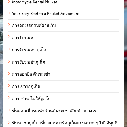
Motorcycle Rental Phuket
Your Easy Start to a Phuket Adventure
การจองรรถยนต์ผ่านเว็บ
การรับรถเช่า
การรับรถเช่า ภุเก็ต
การรับรถเช่าภูเก็ต
การออกบิล ต้นรถเช่า
การเช่ารถภูเก็ต
การเช่ารถไม่ให้ถูกโกง
ขั้นตอนเมื่อรถเช่า ร้านต้นรถเช่าเสีย ทำอย่างไร
ขับรถเช่าภูเก็ต เที่ยวแลนมาร์คภูเก็ตแบบสบาย ๆ ไปได้ทุกที่