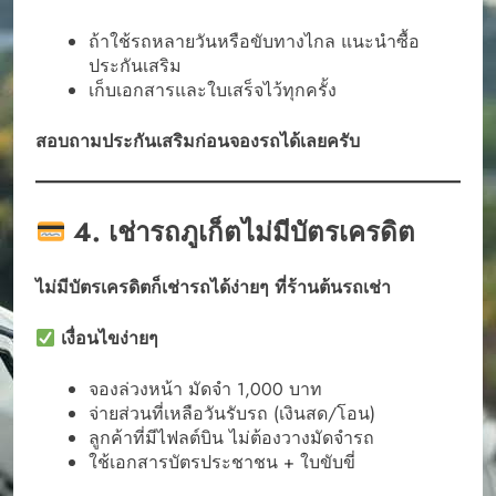
ถ้าใช้รถหลายวันหรือขับทางไกล แนะนำซื้อ
ประกันเสริม
เก็บเอกสารและใบเสร็จไว้ทุกครั้ง
สอบถามประกันเสริมก่อนจองรถได้เลยครับ
4. เช่ารถภูเก็ตไม่มีบัตรเครดิต
ไม่มีบัตรเครดิตก็เช่ารถได้ง่ายๆ ที่ร้านต้นรถเช่า
เงื่อนไขง่ายๆ
จองล่วงหน้า มัดจำ 1,000 บาท
จ่ายส่วนที่เหลือวันรับรถ (เงินสด/โอน)
ลูกค้าที่มีไฟลต์บิน ไม่ต้องวางมัดจำรถ
ใช้เอกสารบัตรประชาชน + ใบขับขี่