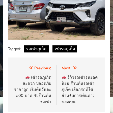
Tagged:
รถเช่าภูเก็ต
เช่ารถภูเก็ต
Post
Previous:
Next:
navigation
เช่ารถภูเก็ต
รีวิวรถเช่ารุ่นยอด
สะดวก ปลอดภัย
นิยม ร้านต้นรถเช่า
ราคาถูก เริ่มต้นวันละ
ภูเก็ต เลือกรถที่ใช่
500 บาท กับร้านต้น
สำหรับการเดินทาง
รถเช่า
ของคุณ