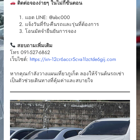
ติดต่อจองง่ายๆ ในไม่กี่ขั้นตอน
แอด LINE: @abc000
แจ้งวันที่รับ-คืนรถและรุ่นที่ต้องการ
โอนมัดจำยืนยันการจอง
สอบถามเพิ่มเติม
โทร 091-527-6862
เว็บไซต์:
https://xn--12cr6accr5cva1lzctde6gij.com
หากคุณกำลังวางแผนเที่ยวภูเก็ต ลองให้ร้านต้นรถเช่า
เป็นตัวช่วยเดินทางที่คุ้มค่าและสบายใจ