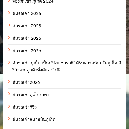
จองรถเช่า ภูเก็ต 2024
ต้นรถเช่า 2025
ต้นรถเช่า 2025
ต้นรถเช่า 2025
ต้นรถเช่า 2026
ต้นรถเช่า ภูเก็ต เป็นบริษัทเช่ารถที่ได้รับความนิยมในภูเก็ต มี
รีวิวจากลูกค้าทั้งดีและไม่ดี
ต้นรถเช่า2026
ต้นรถเช่าภูเก็ตราคา
ต้นรถเช่ารีวิว
ต้นรถเช่าสนามบินภูเก็ต