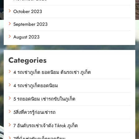
October 2023
September 2023
August 2023
Categories
4 รถเช่าภูเก็ต ยอดนิยม ต้นรถเช่า ภูเก็ต
4 รถเช่าภูเก็ตยอดนิยม
5 รถยอดนิยม เช่ารถขับในภูเก็ต
5สิ่งที่ควรรู้ก่อนเช่ารถ
7 อันดับรถเช่าเจ้าดัง Tiktok ภูเก็ต
7ที่นั่งเช่าขับภูเก็ตยอดนิยม