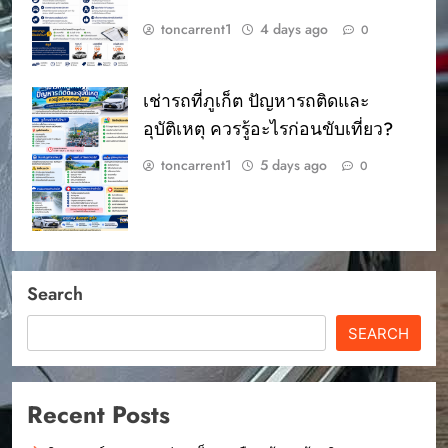
toncarrent1
4 days ago
0
เช่ารถที่ภูเก็ต ปัญหารถติดและ
อุบัติเหตุ ควรรู้อะไรก่อนขับเที่ยว?
toncarrent1
5 days ago
0
Search
SEARCH
Recent Posts