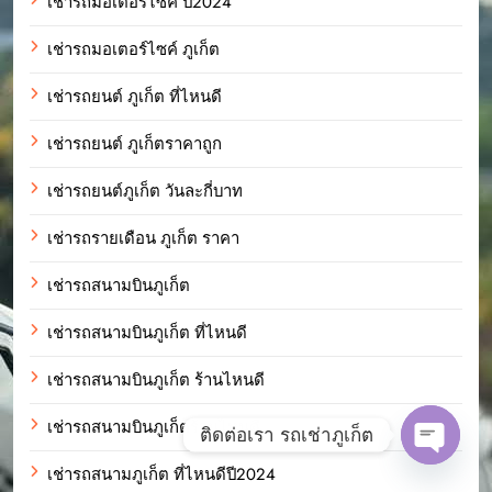
เช่ารถมอเตอร์ไซค์ ปี2024
เช่ารถมอเตอร์ไซค์ ภูเก็ต
เช่ารถยนต์ ภูเก็ต ที่ไหนดี
เช่ารถยนต์ ภูเก็ตราคาถูก
เช่ารถยนต์ภูเก็ต วันละกี่บาท
เช่ารถรายเดือน ภูเก็ต ราคา
เช่ารถสนามบินภูเก็ต
เช่ารถสนามบินภูเก็ต ที่ไหนดี
เช่ารถสนามบินภูเก็ต ร้านไหนดี
เช่ารถสนามบินภูเก็ตร้านไหนดี
ติดต่อเรา รถเช่าภูเก็ต
Open c
เช่ารถสนามภูเก็ต ที่ไหนดีปี2024