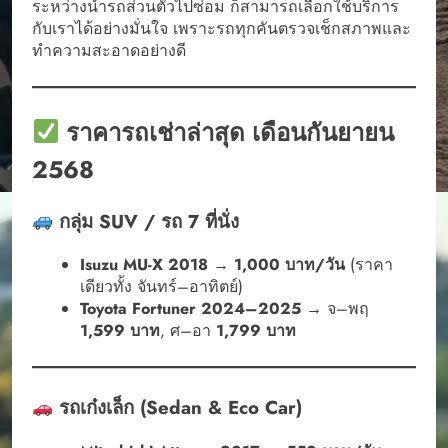
ระหว่างนำรถส่วนตัวไปซ่อม ก็สามารถเลือกใช้บริการ
กับเราได้อย่างมั่นใจ เพราะรถทุกคันตรวจเช็กสภาพและ
ทำความสะอาดอย่างดี
ราคารถเช่าล่าสุด เดือนกันยายน
2568
กลุ่ม SUV / รถ 7 ที่นั่ง
Isuzu MU-X 2018
→
1,000 บาท/วัน
(ราคา
เดียวทั้ง จันทร์–อาทิตย์)
Toyota Fortuner 2024–2025
→ จ–พฤ
1,599 บาท
, ศ–อา
1,799 บาท
รถเก๋งเล็ก (Sedan & Eco Car)