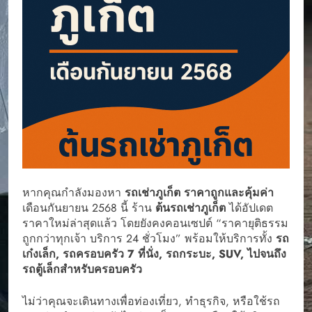
หากคุณกำลังมองหา
รถเช่าภูเก็ต ราคาถูกและคุ้มค่า
เดือนกันยายน 2568 นี้ ร้าน
ต้นรถเช่าภูเก็ต
ได้อัปเดต
ราคาใหม่ล่าสุดแล้ว โดยยังคงคอนเซปต์ “ราคายุติธรรม
ถูกกว่าทุกเจ้า บริการ 24 ชั่วโมง” พร้อมให้บริการทั้ง
รถ
เก๋งเล็ก, รถครอบครัว 7 ที่นั่ง, รถกระบะ, SUV, ไปจนถึง
รถตู้เล็กสำหรับครอบครัว
ไม่ว่าคุณจะเดินทางเพื่อท่องเที่ยว, ทำธุรกิจ, หรือใช้รถ