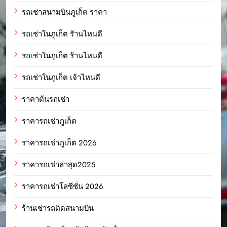
รถเช่าสนามบินภูเก็ต ราคา
รถเช่าในภูเก็ต รัานไหนดี
รถเช่าในภูเก็ต ร้านไหนดี
รถเช่าในภูเก็ต เจ้าไหนดี
ราคาต้นรถเช่า
ราคารถเช่าภูเก็ต
ราคารถเช่าภูเก็ต 2026
ราคารถเช่าล่าสุด2025
ราคารถเช่าโลซีซั่น 2026
ร้านเช่ารถติดสนามบิน