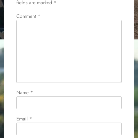
fields are marked
*
Comment
*
Name
*
Email
*