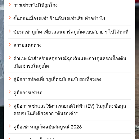
การเช่ารถไม่ให้ถูกโกง
ขั้นตอนเมื่อรถเช่า ร้านต้นรถเช่าเสีย ทำอย่างไร
ขับรถเช่าภูเก็ต เที่ยวแลนมาร์คภูเก็ตแบบสบาย ๆ ไปได้ทุกที่
ความแตกต่าง
คำแนะนำสำหรับเหตุการณ์ฉุกเฉินและการดูแลรถเบื้องต้น
เมื่อเช่ารถในภูเก็ต
คู่มือการท่องเที่ยวภูเก็ตฉบับคนขับรถเที่ยวเอง
คู่มือการเช่ารถ
คู่มือการเช่าและใช้งานรถยนต์ไฟฟ้า (EV) ในภูเก็ต: ข้อมูล
ครบจบในที่เดียวจาก "ต้นรถเช่า"
คู่มือเช่ารถภูเก็ตฉบับสมบูรณ์ 2026