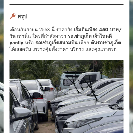
สรุป
เดือนกันยายน 2568 นี้ ราคายัง
เริ่มต้นเพียง 450 บาท/
วัน
เท่านั้น ใครที่กำลังหาว่า
รถเช่าภูเก็ต เจ้าไหนดี
pantip
หรือ
รถเช่าภูเก็ตสนามบิน
เลือก
ต้นรถเช่าภูเก็ต
ได้เลยครับ เพราะคุ้มทั้งราคา บริการ และคุณภาพรถ