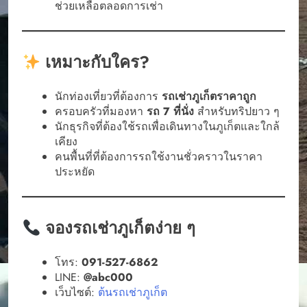
ช่วยเหลือตลอดการเช่า
เหมาะกับใคร?
นักท่องเที่ยวที่ต้องการ
รถเช่าภูเก็ตราคาถูก
ครอบครัวที่มองหา
รถ 7 ที่นั่ง
สำหรับทริปยาว ๆ
นักธุรกิจที่ต้องใช้รถเพื่อเดินทางในภูเก็ตและใกล้
เคียง
คนพื้นที่ที่ต้องการรถใช้งานชั่วคราวในราคา
ประหยัด
จองรถเช่าภูเก็ตง่าย ๆ
โทร:
091-527-6862
LINE:
@abc000
เว็บไซต์:
ต้นรถเช่าภูเก็ต