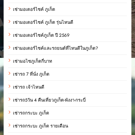
เช่ามอเตอร์ไซค์ ภูเก็ต
เช่ามอเตอร์ไซค์ ภูเก็ต รุ่นไหนดี
เช่ามอเตอร์ไซค์ภูเก็ต ปี 2569
เช่ามอเตอร์ไซค์และรถยนต์ที่ไหนดีในภูเก็ต?
เช่ามอไซภูเก็ตกี่บาท
เช่ารถ 7 ที่นั่ง ภูเก็ต
เช่ารถ เจ้าไหนดี
เช่ารถ5วัน 4 คืนเที่ยวภูเก็ต-พังงา-กระบี่
เช่ารถกระบะ ภูเก็ต
เช่ารถกระบะ ภูเก็ต รายเดือน