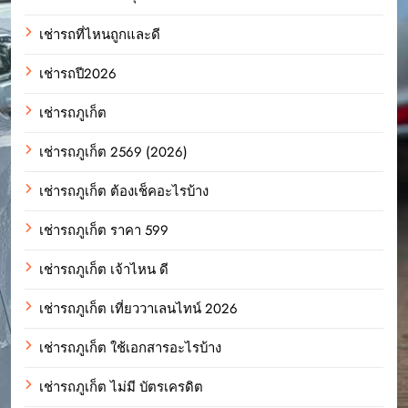
เช่ารถที่ไหนถูกและดี
เช่ารถปี2026
เช่ารถภูเก็ต
เช่ารถภูเก็ต 2569 (2026)
เช่ารถภูเก็ต ต้องเช็คอะไรบ้าง
เช่ารถภูเก็ต ราคา 599
เช่ารถภูเก็ต เจ้าไหน ดี
เช่ารถภูเก็ต เที่ยววาเลนไทน์ 2026
เช่ารถภูเก็ต ใช้เอกสารอะไรบ้าง
เช่ารถภูเก็ต ไม่มี บัตรเครดิต