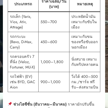
ราคาเฉลี่ย/วัน
ประเภทรถ
หมายเหตุ
(บาท)
รถเล็ก (Yaris,
ประหยัดน้ำมัน
Vios, Ativ,
550–700
เหมาะกับขับใน
Attrage)
เมือง
รถกระบะ
เหมาะกับขน
(Revo, D-Max,
450–600
ของหรือขับออก
Carry)
นอกเมือง
รถครอบครัว 7
นั่งสบาย เหมาะ
ที่นั่ง (Veloz,
1,000–1,800
กับทริปหลายคน
Fortuner, MU-X)
รถไฟฟ้า (EV)
วิ่งได้ 400–500
เช่น BYD, GAC
900–1,000
กม./ชาร์จ ฟรี
Aion
รับ–ส่งสนามบิน
ช่วงไฮซีซั่น (ธันวาคม–มีนาคม)
ราคามักปรับขึ้น