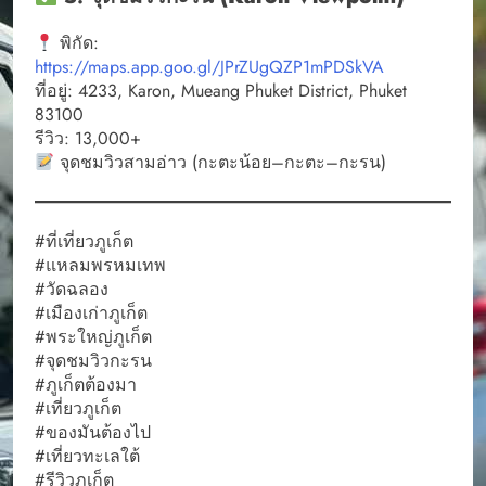
พิกัด:
https://maps.app.goo.gl/JPrZUgQZP1mPDSkVA
ที่อยู่: 4233, Karon, Mueang Phuket District, Phuket
83100
รีวิว: 13,000+
จุดชมวิวสามอ่าว (กะตะน้อย–กะตะ–กะรน)
#ที่เที่ยวภูเก็ต
#แหลมพรหมเทพ
#วัดฉลอง
#เมืองเก่าภูเก็ต
#พระใหญ่ภูเก็ต
#จุดชมวิวกะรน
#ภูเก็ตต้องมา
#เที่ยวภูเก็ต
#ของมันต้องไป
#เที่ยวทะเลใต้
#รีวิวภูเก็ต