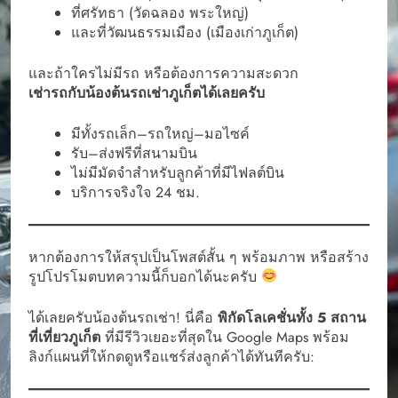
ที่ศรัทธา (วัดฉลอง พระใหญ่)
และที่วัฒนธรรมเมือง (เมืองเก่าภูเก็ต)
และถ้าใครไม่มีรถ หรือต้องการความสะดวก
เช่ารถกับน้องต้นรถเช่าภูเก็ตได้เลยครับ
มีทั้งรถเล็ก–รถใหญ่–มอไซค์
รับ–ส่งฟรีที่สนามบิน
ไม่มีมัดจำสำหรับลูกค้าที่มีไฟลต์บิน
บริการจริงใจ 24 ชม.
หากต้องการให้สรุปเป็นโพสต์สั้น ๆ พร้อมภาพ หรือสร้าง
รูปโปรโมตบทความนี้ก็บอกได้นะครับ
ได้เลยครับน้องต้นรถเช่า! นี่คือ
พิกัดโลเคชั่นทั้ง 5 สถาน
ที่เที่ยวภูเก็ต
ที่มีรีวิวเยอะที่สุดใน Google Maps พร้อม
ลิงก์แผนที่ให้กดดูหรือแชร์ส่งลูกค้าได้ทันทีครับ: