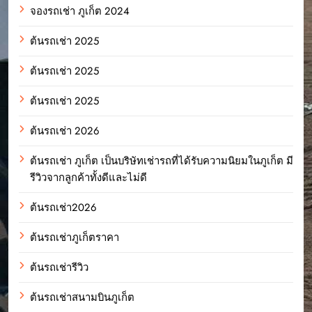
จองรถเช่า ภูเก็ต 2024
ต้นรถเช่า 2025
ต้นรถเช่า 2025
ต้นรถเช่า 2025
ต้นรถเช่า 2026
ต้นรถเช่า ภูเก็ต เป็นบริษัทเช่ารถที่ได้รับความนิยมในภูเก็ต มี
รีวิวจากลูกค้าทั้งดีและไม่ดี
ต้นรถเช่า2026
ต้นรถเช่าภูเก็ตราคา
ต้นรถเช่ารีวิว
ต้นรถเช่าสนามบินภูเก็ต