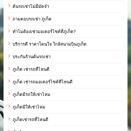
ต้นรถเช่าไม่มีมัดจำ
ถามตอบรถเช่า ภูเก็ต
ทำไมต้องเช่ามอเตอร์ไซค์ที่ภูเก็ต?
บริการดี ราคาโดนใจ ใกล้สนามบินภูเก็ต
ประกันร้านต้นรถเช่า
ภูเก็ต เช่ารถที่ไหนดี
ภูเก็ต เช่ารถมอเตอร์ไซค์ที่ไหนดี
ภูเก็ตมีรถให้เช่าไหม
ภูเก็ตมีให้เช่าไหม
ภูเก็ตเช่ารถที่ไหนดี