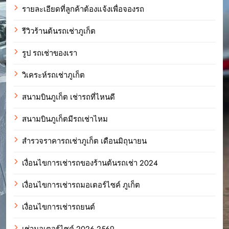
รายละเอียดที่ลูกค้าต้องแจ้งเพื่อจองรถ
รีวิวร้านต้นรถเช่าภูเก็ต
รูป รถเช่าของเรา
วิเคระห์รถเช่าภูเก็ต
สนามบินภูเก็ต เช่ารถที่ไหนดี
สนามบินภูเก็ตมีรถเช่าไหม
สำรวจราคารถเช่าภูเก็ต เดือนมิถุนายน
เงื่อนไขการเช่ารถของร้านต้นรถเช่า 2024
เงื่อนไขการเช่ารถมอเตอร์ไซค์ ภูเก็ต
เงื่อนไขการเช่ารถยนต์