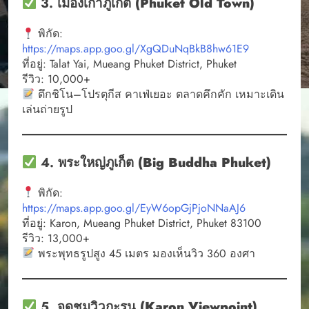
3.
เมืองเก่าภูเก็ต (Phuket Old Town)
พิกัด:
https://maps.app.goo.gl/XgQDuNqBkB8hw61E9
ที่อยู่: Talat Yai, Mueang Phuket District, Phuket
รีวิว: 10,000+
ตึกชิโน–โปรตุกีส คาเฟ่เยอะ ตลาดคึกคัก เหมาะเดิน
เล่นถ่ายรูป
4.
พระใหญ่ภูเก็ต (Big Buddha Phuket)
พิกัด:
https://maps.app.goo.gl/EyW6opGjPjoNNaAJ6
ที่อยู่: Karon, Mueang Phuket District, Phuket 83100
รีวิว: 13,000+
พระพุทธรูปสูง 45 เมตร มองเห็นวิว 360 องศา
5.
จุดชมวิวกะรน (Karon Viewpoint)