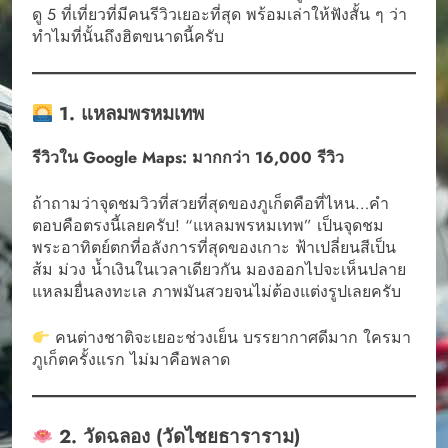
ดู 5 ที่เที่ยวที่มีคนรีวิวเยอะที่สุด พร้อมเล่าให้ฟังสั้น ๆ ว่า
ทำไมที่นั้นถึงฮิตขนาดนี้ครับ
1. แหลมพรหมเทพ
รีวิวใน Google Maps: มากกว่า 16,000 รีวิว
ถ้าถามว่าจุดชมวิวที่สวยที่สุดของภูเก็ตคือที่ไหน…คำ
ตอบคือตรงนี้เลยครับ! “แหลมพรหมเทพ” เป็นจุดชม
พระอาทิตย์ตกที่อลังการที่สุดของเกาะ ฟ้าเปลี่ยนสีเป็น
ส้ม ม่วง น้ำเงินในเวลาเดียวกัน มองออกไปจะเห็นปลาย
แหลมยื่นลงทะเล ภาพมันสวยจนไม่ต้องแต่งรูปเลยครับ
คนต่างชาติจะเยอะช่วงเย็น บรรยากาศดีมาก ใครมา
ภูเก็ตครั้งแรก ไม่มาคือพลาด
2. วัดฉลอง (วัดไชยธาราราม)