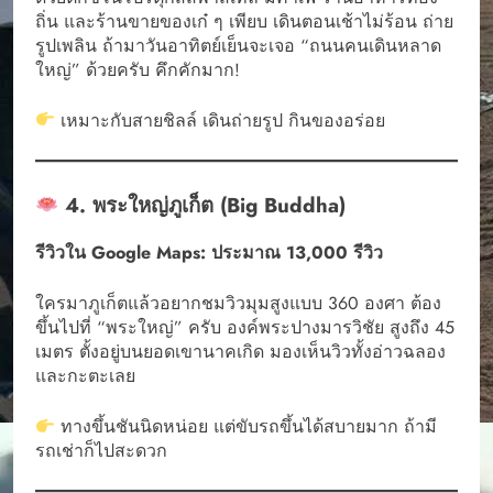
ถิ่น และร้านขายของเก๋ ๆ เพียบ เดินตอนเช้าไม่ร้อน ถ่าย
รูปเพลิน ถ้ามาวันอาทิตย์เย็นจะเจอ “ถนนคนเดินหลาด
ใหญ่” ด้วยครับ คึกคักมาก!
เหมาะกับสายชิลล์ เดินถ่ายรูป กินของอร่อย
4. พระใหญ่ภูเก็ต (Big Buddha)
รีวิวใน Google Maps: ประมาณ 13,000 รีวิว
ใครมาภูเก็ตแล้วอยากชมวิวมุมสูงแบบ 360 องศา ต้อง
ขึ้นไปที่ “พระใหญ่” ครับ องค์พระปางมารวิชัย สูงถึง 45
เมตร ตั้งอยู่บนยอดเขานาคเกิด มองเห็นวิวทั้งอ่าวฉลอง
และกะตะเลย
ทางขึ้นชันนิดหน่อย แต่ขับรถขึ้นได้สบายมาก ถ้ามี
รถเช่าก็ไปสะดวก