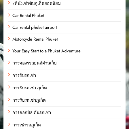
7ที่นั่งเช่าขับภูเก็ตยอดนิยม
Car Rental Phuket
Car rental phuket airport
Motorcycle Rental Phuket
Your Easy Start to a Phuket Adventure
การจองรรถยนต์ผ่านเว็บ
การรับรถเช่า
การรับรถเช่า ภุเก็ต
การรับรถเช่าภูเก็ต
การออกบิล ต้นรถเช่า
การเช่ารถภูเก็ต