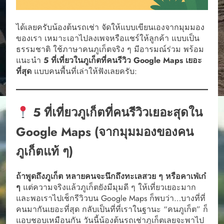
ได้เลยครับน้องต้นรถเช่า จัดให้แบบเขียนเองจากมุมมอง
ของเรา เหมาะเอาไปลงเพจหรือแชร์ให้ลูกค้า แบบเป็น
ธรรมชาติ ใช้ภาษาคนภูเก็ตจริง ๆ มีอารมณ์ร่วม พร้อม
แนะนำ
5 ที่เที่ยวในภูเก็ตที่คนรีวิว Google Maps เยอะ
ที่สุด
แบบคนพื้นที่เล่าให้ฟังเลยครับ:
5 ที่เที่ยวภูเก็ตที่คนรีวิวเยอะสุดใน
Google Maps (จากมุมมองของคน
ภูเก็ตแท้ ๆ)
ถ้าพูดถึงภูเก็ต หลายคนจะนึกถึงทะเลสวย ๆ หรือคาเฟ่เก๋
ๆ
แต่ความจริงแล้วภูเก็ตยังมีมุมดี ๆ ให้เที่ยวเยอะมาก
และพอเราไปเช็กรีวิวบน Google Maps ก็พบว่า…บางที่ที่
คนมากันเยอะที่สุด กลับเป็นที่ที่เราในฐานะ “คนภูเก็ต” ก็
แอบชอบเหมือนกัน วันนี้น้องต้นรถเช่าภูเก็ตเลยจะพาไป