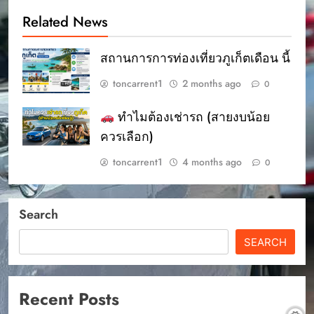
Related News
สถานการการท่องเที่ยวภูเก็ตเดือน นี้
toncarrent1
2 months ago
0
ทำไมต้องเช่ารถ (สายงบน้อย
ควรเลือก)
toncarrent1
4 months ago
0
Search
SEARCH
Recent Posts