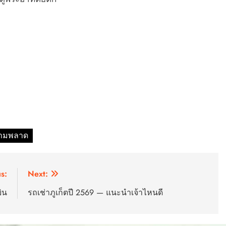
 ห้ามพลาด
s:
Next:
ิน
รถเช่าภูเก็ตปี 2569 — แนะนำเจ้าไหนดี