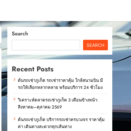
Search
SEARCH
Recent Posts
ต้นรถเช่าภูเก็ต รถเช่าราคาคุ้ม ใกล้สนามบิน มี
รถให้เลือกหลากหลาย พร้อมบริการ 24 ชั่วโมง
วิเคราะห์ตลาดรถเช่าภูเก็ต 3 เดือนข้างหน้า:
สิงหาคม–ตุลาคม 2569
ต้นรถเช่าภูเก็ต บริการรถเช่าครบวงจร ราคาคุ้ม
ค่า เดินทางสะดวกทุกเส้นทาง