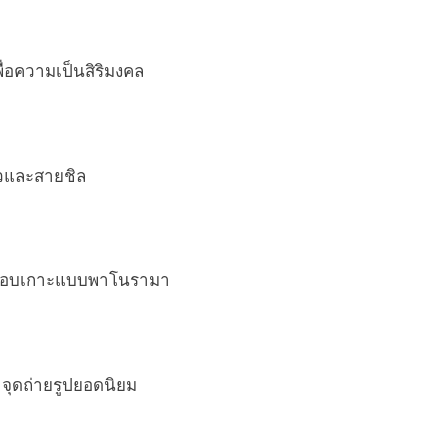
เพื่อความเป็นสิริมงคล
ัวและสายชิล
วรอบเกาะแบบพาโนรามา
จุดถ่ายรูปยอดนิยม