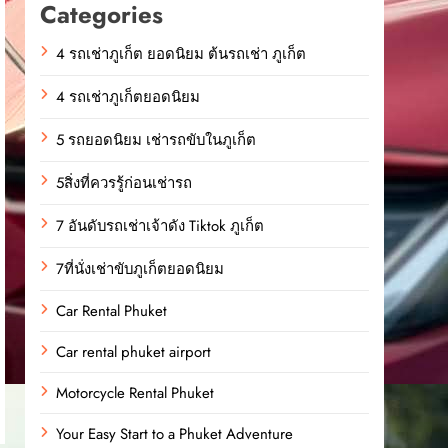
Categories
4 รถเช่าภูเก็ต ยอดนิยม ต้นรถเช่า ภูเก็ต
4 รถเช่าภูเก็ตยอดนิยม
5 รถยอดนิยม เช่ารถขับในภูเก็ต
5สิ่งที่ควรรู้ก่อนเช่ารถ
7 อันดับรถเช่าเจ้าดัง Tiktok ภูเก็ต
7ที่นั่งเช่าขับภูเก็ตยอดนิยม
Car Rental Phuket
Car rental phuket airport
Motorcycle Rental Phuket
Your Easy Start to a Phuket Adventure