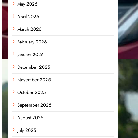
May 2026
April 2026
March 2026
February 2026
January 2026
December 2025
November 2025
October 2025
September 2025
August 2025
July 2025