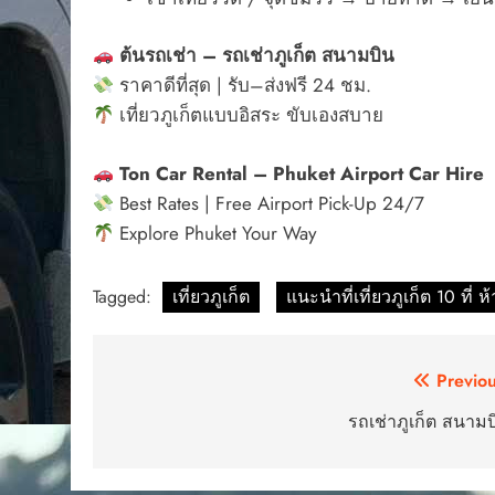
ต้นรถเช่า – รถเช่าภูเก็ต สนามบิน
ราคาดีที่สุด | รับ–ส่งฟรี 24 ชม.
เที่ยวภูเก็ตแบบอิสระ ขับเองสบาย
Ton Car Rental – Phuket Airport Car Hire
Best Rates | Free Airport Pick-Up 24/7
Explore Phuket Your Way
Tagged:
เที่ยวภูเก็ต
แนะนำที่เที่ยวภูเก็ต 10 ที่
Post
Previou
navigation
รถเช่าภูเก็ต สนามบ