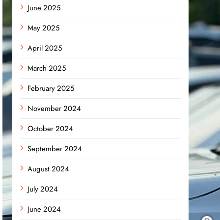
June 2025
May 2025
April 2025
March 2025
February 2025
November 2024
October 2024
September 2024
August 2024
July 2024
June 2024