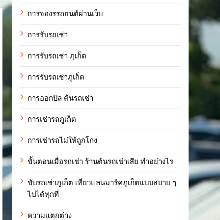
การจองรรถยนต์ผ่านเว็บ
การรับรถเช่า
การรับรถเช่า ภุเก็ต
การรับรถเช่าภูเก็ต
การออกบิล ต้นรถเช่า
การเช่ารถภูเก็ต
การเช่ารถไม่ให้ถูกโกง
ขั้นตอนเมื่อรถเช่า ร้านต้นรถเช่าเสีย ทำอย่างไร
ขับรถเช่าภูเก็ต เที่ยวแลนมาร์คภูเก็ตแบบสบาย ๆ
ไปได้ทุกที่
ความแตกต่าง