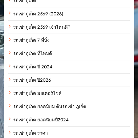
รถเช่าภูเก็ต
รถเช่าภูเก็ต 2569 (2026)
รถเช่าภูเก็ต 2569 เจ้าไหนดี?
รถเช่าภูเก็ต 7 ที่นั่ง
รถเช่าภูเก็ต ที่ไหนดี
รถเช่าภูเก็ต ปี 2024
รถเช่าภูเก็ต ปี2026
รถเช่าภูเก็ต มอเตอร์ไซค์
รถเช่าภูเก็ต ยอดนิยม ต้นรถเช่า ภูเก็ต
รถเช่าภูเก็ต ยอดนิยมปี2024
รถเช่าภูเก็ต ราคา