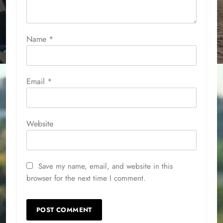
Name
*
Email
*
Website
Save my name, email, and website in this
browser for the next time I comment.