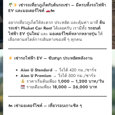
เช่ารถเที่ยวภูเก็ตกับต้นรถเช่า – มีครบทั้งรถไฟฟ้า
EV และมอเตอร์ไซค์
🏍
อยากเที่ยวภูเก็ตให้สะดวก ประหยัด และคุ้มค่า มาที่
ต้น
รถเช่า Phuket Car Rent
ได้เลยครับ เรามีทั้ง
รถยนต์
ไฟฟ้า EV รุ่นใหม่
และ
มอเตอร์ไซค์หลากหลายรุ่น
ให้
เลือกตามสไตล์การเดินทางของพี่ ๆ ทุกคน
เช่ารถไฟฟ้า EV – ขับสนุก ประหยัดพลังงาน
Aion U Standard
→ วิ่งได้ 420 กม./ชาร์จ
Aion U Premium
→ วิ่งได้ 500 กม./ชาร์จ
ราคาเริ่มต้นเพียง
1,000 – 1,200 บาท/วัน
รายเดือนเพียง
18,000 – 26,000 บาท
🏍
เช่ามอเตอร์ไซค์ – เที่ยวรอบเกาะชิล ๆ