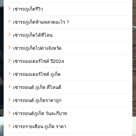
เช่ารถภูเก็ตรีวิว
เช่ารถภูเก็ตห้ามพลาดอะไร ?
เช่ารถภูเก็ตได้ที่ไหน
เช่ารถภูเก็ตไปต่างจังหวัด
เช่ารถมอเตอร์ไซค์ ปี2024
เช่ารถมอเตอร์ไซค์ ภูเก็ต
เช่ารถยนต์ ภูเก็ต ที่ไหนดี
เช่ารถยนต์ ภูเก็ตราคาถูก
เช่ารถยนต์ภูเก็ต วันละกี่บาท
เช่ารถรายเดือน ภูเก็ต ราคา