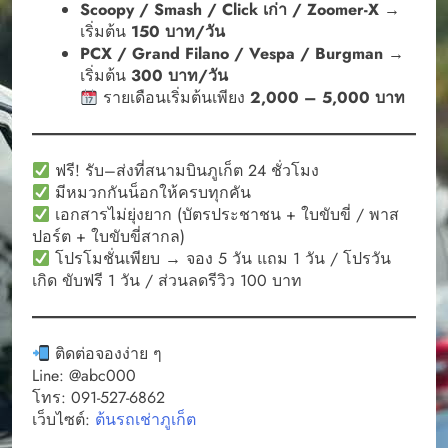
Scoopy / Smash / Click เก่า / Zoomer-X
→
เริ่มต้น
150 บาท/วัน
PCX / Grand Filano / Vespa / Burgman
→
เริ่มต้น
300 บาท/วัน
รายเดือนเริ่มต้นเพียง
2,000 – 5,000 บาท
ฟรี! รับ–ส่งที่สนามบินภูเก็ต 24 ชั่วโมง
มีหมวกกันน็อกให้ครบทุกคัน
เอกสารไม่ยุ่งยาก (บัตรประชาชน + ใบขับขี่ / พาส
ปอร์ต + ใบขับขี่สากล)
โปรโมชั่นเพียบ → จอง 5 วัน แถม 1 วัน / โปรวัน
เกิด ขับฟรี 1 วัน / ส่วนลดรีวิว 100 บาท
ติดต่อจองง่าย ๆ
Line: @abc000
โทร: 091-527-6862
เว็บไซต์:
ต้นรถเช่าภูเก็ต