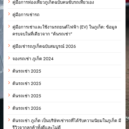
คู่มือการท่องเที่ยวภูเก็ตฉบับคนขับรถเที่ยวเอง
คู่มือการเช่ารถ
คู่มือการเช่าและใช้งานรถยนต์ไฟฟ้า (EV) ในภูเก็ต: ข้อมูล
ครบจบในที่เดียวจาก "ต้นรถเช่า"
คู่มือเช่ารถภูเก็ตฉบับสมบูรณ์ 2026
จองรถเช่า ภูเก็ต 2024
ต้นรถเช่า 2025
ต้นรถเช่า 2025
ต้นรถเช่า 2025
ต้นรถเช่า 2026
ต้นรถเช่า ภูเก็ต เป็นบริษัทเช่ารถที่ได้รับความนิยมในภูเก็ต มี
รีวิวจากลูกค้าทั้งดีและไม่ดี