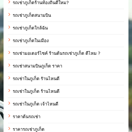
รถเช่าภูเก็ตร้านท้องถิ่นดีใหม?
รถเช่าภูเก็ตสนามบิน
รถเช่าภูเก็ตใกล้ฉัน
รถเช่าภูเก็ตในเมือง
รถเช่ามอเตอร์ไซค์ ร้านต้นรถเช่าภูเก็ต ดีไหม ?
รถเช่าสนามบินภูเก็ต ราคา
รถเช่าในภูเก็ต รัานไหนดี
รถเช่าในภูเก็ต ร้านไหนดี
รถเช่าในภูเก็ต เจ้าไหนดี
ราคาต้นรถเช่า
ราคารถเช่าภูเก็ต