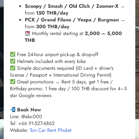
Scoopy / Smash / Old Click / Zoomer-X
→
from
150 THB/day
PCX / Grand Filano / Vespa / Burgman
→
from
300 THB/day
Monthly rental starting at
2,000 – 5,000
THB
Free 24-hour airport pick-up & drop-off
Helmets included with every bike
Simple documents required (ID card + driver’s
license / Passport + International Driving Permit)
Great promotions → Rent 5 days, get 1 free /
Birthday promo: 1 free day / 100 THB discount for 4–5
star Google reviews
Book Now
Line: @abc000
Tel: +66 91-527-6862
Website:
Ton Car Rent Phuket