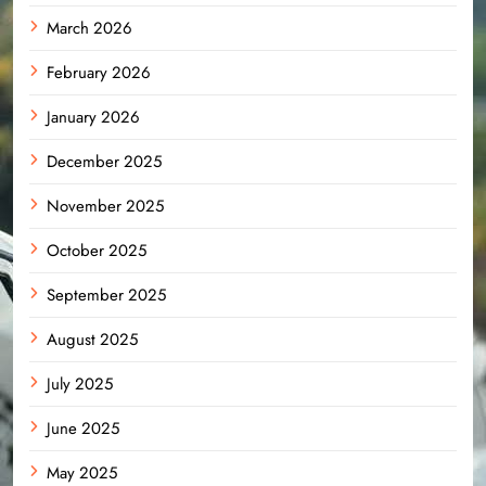
March 2026
February 2026
January 2026
December 2025
November 2025
October 2025
September 2025
August 2025
July 2025
June 2025
May 2025