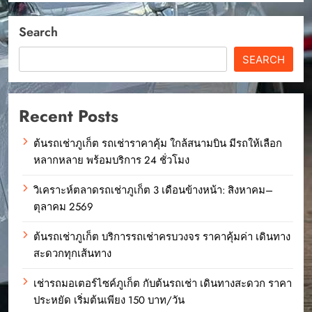
Search
SEARCH
Recent Posts
ต้นรถเช่าภูเก็ต รถเช่าราคาคุ้ม ใกล้สนามบิน มีรถให้เลือก
หลากหลาย พร้อมบริการ 24 ชั่วโมง
วิเคราะห์ตลาดรถเช่าภูเก็ต 3 เดือนข้างหน้า: สิงหาคม–
ตุลาคม 2569
ต้นรถเช่าภูเก็ต บริการรถเช่าครบวงจร ราคาคุ้มค่า เดินทาง
สะดวกทุกเส้นทาง
เช่ารถมอเตอร์ไซค์ภูเก็ต กับต้นรถเช่า เดินทางสะดวก ราคา
ประหยัด เริ่มต้นเพียง 150 บาท/วัน