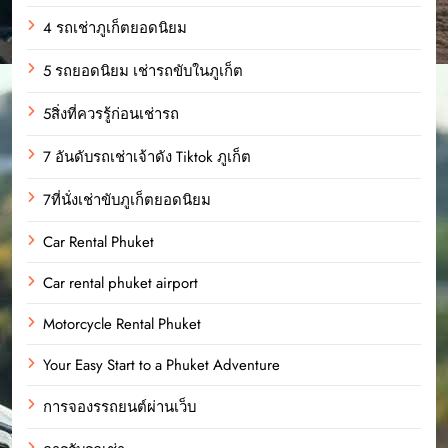
4 รถเช่าภูเก็ตยอดนิยม
5 รถยอดนิยม เช่ารถขับในภูเก็ต
5สิ่งที่ควรรู้ก่อนเช่ารถ
7 อันดับรถเช่าเจ้าดัง Tiktok ภูเก็ต
7ที่นั่งเช่าขับภูเก็ตยอดนิยม
Car Rental Phuket
Car rental phuket airport
Motorcycle Rental Phuket
Your Easy Start to a Phuket Adventure
การจองรรถยนต์ผ่านเว็บ