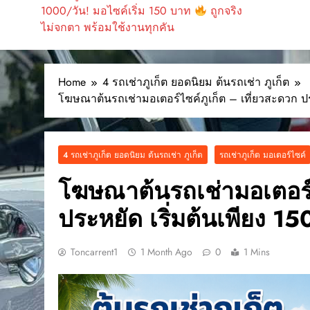
1000/วัน! มอไซค์เริ่ม 150 บาท
ถูกจริง
ไม่จกตา พร้อมใช้งานทุกคัน
Home
4 รถเช่าภูเก็ต ยอดนิยม ต้นรถเช่า ภูเก็ต
โฆษณาต้นรถเช่ามอเตอร์ไซค์ภูเก็ต – เที่ยวสะดวก ปร
4 รถเช่าภูเก็ต ยอดนิยม ต้นรถเช่า ภูเก็ต
รถเช่าภูเก็ต มอเตอร์ไซค์
โฆษณาต้นรถเช่ามอเตอร์ไ
ประหยัด เริ่มต้นเพียง 1
Toncarrent1
1 Month Ago
0
1 Mins