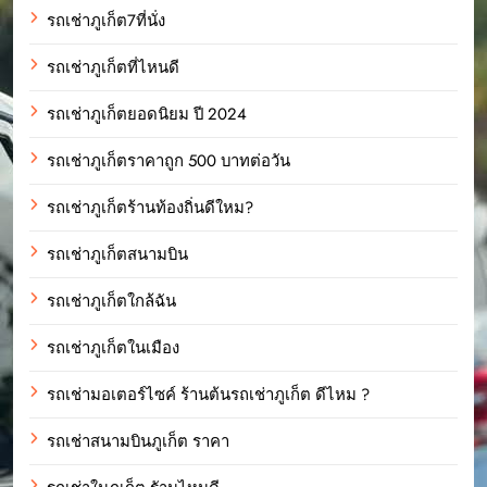
รถเช่าภูเก็ต7ที่นั่ง
รถเช่าภูเก็ตที่ไหนดี
รถเช่าภูเก็ตยอดนิยม ปี 2024
รถเช่าภูเก็ตราคาถูก 500 บาทต่อวัน
รถเช่าภูเก็ตร้านท้องถิ่นดีใหม?
รถเช่าภูเก็ตสนามบิน
รถเช่าภูเก็ตใกล้ฉัน
รถเช่าภูเก็ตในเมือง
รถเช่ามอเตอร์ไซค์ ร้านต้นรถเช่าภูเก็ต ดีไหม ?
รถเช่าสนามบินภูเก็ต ราคา