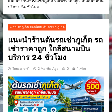
แนะนำร้านต้นรถเช่าภูเก็ต รถเช่าราคาถูก ใกล้สนามบิน
บริการ 24 ชั่วโมง
4 รถเช่าภูเก็ต ยอดนิยม ต้นรถเช่า ภูเก็ต
แนะนำร้านต้นรถเช่าภูเก็ต รถ
เช่าราคาถูก ใกล้สนามบิน
บริการ 24 ชั่วโมง
Toncarrent1
2 Months Ago
0
1 Mins