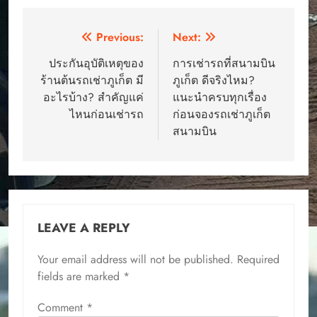
Post
Previous:
Next:
navigation
ประกันอุบัติเหตุของ
การเช่ารถที่สนามบิน
ร้านต้นรถเช่าภูเก็ต มี
ภูเก็ต ดีจริงไหม?
อะไรบ้าง? สำคัญแค่
แนะนำครบทุกเรื่อง
ไหนก่อนเช่ารถ
ก่อนจองรถเช่าภูเก็ต
สนามบิน
LEAVE A REPLY
Your email address will not be published.
Required
fields are marked
*
Comment
*