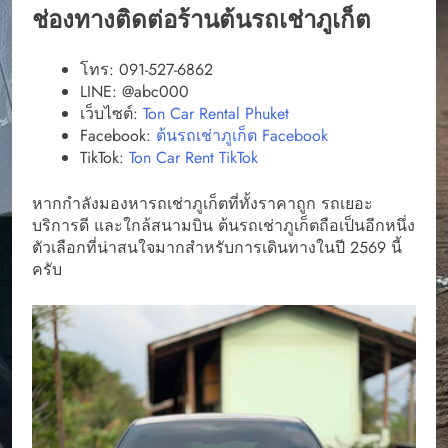
ช่องทางติดต่อร้านต้นรถเช่าภูเก็ต
โทร: 091-527-6862
LINE: @abc000
เว็บไซต์:
Ton Car Rental Phuket
Facebook:
ต้นรถเช่าภูเก็ต Facebook
TikTok:
Ton Car Rent TikTok
หากกำลังมองหารถเช่าภูเก็ตที่ทั้งราคาถูก รถเยอะ
บริการดี และใกล้สนามบิน ต้นรถเช่าภูเก็ตถือเป็นอีกหนึ่ง
ตัวเลือกที่น่าสนใจมากสำหรับการเดินทางในปี 2569 นี้
ครับ