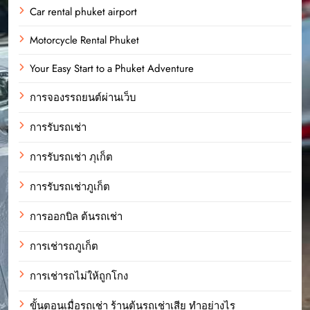
Car rental phuket airport
Motorcycle Rental Phuket
Your Easy Start to a Phuket Adventure
การจองรรถยนต์ผ่านเว็บ
การรับรถเช่า
การรับรถเช่า ภุเก็ต
การรับรถเช่าภูเก็ต
การออกบิล ต้นรถเช่า
การเช่ารถภูเก็ต
การเช่ารถไม่ให้ถูกโกง
ขั้นตอนเมื่อรถเช่า ร้านต้นรถเช่าเสีย ทำอย่างไร