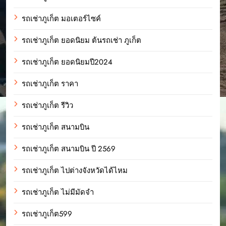
รถเช่าภูเก็ต มอเตอร์ไซค์
รถเช่าภูเก็ต ยอดนิยม ต้นรถเช่า ภูเก็ต
รถเช่าภูเก็ต ยอดนิยมปี2024
รถเช่าภูเก็ต ราคา
รถเช่าภูเก็ต รีวิว
รถเช่าภูเก็ต สนามบิน
รถเช่าภูเก็ต สนามบิน ปี 2569
รถเช่าภูเก็ต ไปต่างจังหวัดได้ไหม
รถเช่าภูเก็ต ไม่มีมัดจำ
รถเช่าภูเก็ต599