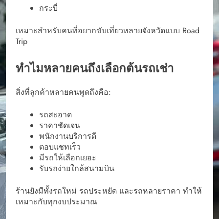
กระบี่
เหมาะสำหรับคนที่อยากขับเที่ยวหลายจังหวัดแบบ Road
Trip
ทำไมหลายคนถึงเลือกต้นรถเช่า
สิ่งที่ลูกค้าหลายคนพูดถึงคือ:
รถสะอาด
ราคาชัดเจน
พนักงานบริการดี
ตอบแชทเร็ว
มีรถให้เลือกเยอะ
รับรถง่ายใกล้สนามบิน
ร้านยังมีทั้งรถใหม่ รถประหยัด และรถหลายราคา ทำให้
เหมาะกับทุกงบประมาณ