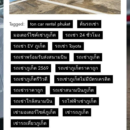
Tagged:
ton car rental phuket
ต้นรถเช่า
มอเตอร์ไซค์เช่าภูเก็ต
รถเช่า 24 ชั่วโมง
รถเช่า EV ภูเก็ต
รถเช่า Toyota
รถเช่าพร้อมรับส่งสนามบิน
รถเช่าภูเก็ต
รถเช่าภูเก็ต 2569
รถเช่าภูเก็ตราคาถูก
รถเช่าภูเก็ตรีวิวดี
รถเช่าภูเก็ตไม่มีบัตรเครดิต
รถเช่าราคาถูก
รถเช่าสนามบินภูเก็ต
รถเช่าใกล้สนามบิน
รถไฟฟ้าเช่าภูเก็ต
เช่ามอเตอร์ไซค์ภูเก็ต
เช่ารถภูเก็ต
เช่ารถเที่ยวภูเก็ต