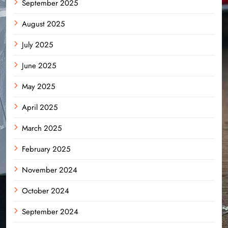
September 2025
August 2025
July 2025
June 2025
May 2025
April 2025
March 2025
February 2025
November 2024
October 2024
September 2024