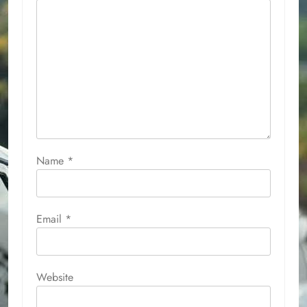
Name
*
Email
*
Website