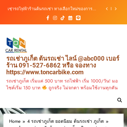
รถ ตอบโจทย์ทุกการเดินทางในภูเก็ต
Skip
เช่ารถไฟฟ้าร้านต้นรถเช่า ทางเลือกใหม่ของการ
to
เที่ยวภูเก็ต ขับเงียบ ประหยัด และทันสมัย
content
ต้นรถเช่ามอเตอร์ไซค์ภูเก็ต ราคาประหยัด ขี่ง่าย รับ
รถสะดวก 24 ชั่วโมง
เช่ารถมอเตอร์ไซค์ภูเก็ต กับต้นรถเช่า เดินทาง
สะดวก ราคาประหยัด เริ่มต้นเพียง 150 บาท/วัน
ต้นรถเช่า ครบทุกฟังก์ชันการใช้งาน ครบทุกประเภท
รถ ตอบโจทย์ทุกการเดินทางในภูเก็ต
เช่ารถไฟฟ้าร้านต้นรถเช่า ทางเลือกใหม่ของการ
รถเช่าภูเก็ต ต้นรถเช่า ไลน์ @abc000 เบอร์
เที่ยวภูเก็ต ขับเงียบ ประหยัด และทันสมัย
ร้าน 091-527-6862 หรือ จองทาง
ต้นรถเช่ามอเตอร์ไซค์ภูเก็ต ราคาประหยัด ขี่ง่าย รับ
https://www.toncarbike.com
รถสะดวก 24 ชั่วโมง
รถเช่าภูเก็ต เริ่มแค่ 500 บาท รถไฟฟ้า เริ่ม 1000/วัน! มอ
ไซค์เริ่ม 150 บาท
ถูกจริง ไม่จกตา พร้อมใช้งานทุกคัน
Home
4 รถเช่าภูเก็ต ยอดนิยม ต้นรถเช่า ภูเก็ต