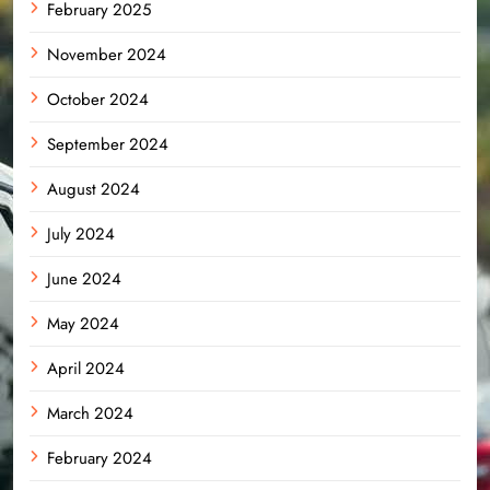
February 2025
November 2024
October 2024
September 2024
August 2024
July 2024
June 2024
May 2024
April 2024
March 2024
February 2024