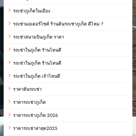
รถเช่าภูเก็ตในเมือง
รถเช่ามอเตอร์ไซค์ ร้านต้นรถเช่าภูเก็ต ดีไหม ?
รถเช่าสนามบินภูเก็ต ราคา
รถเช่าในภูเก็ต รัานไหนดี
รถเช่าในภูเก็ต ร้านไหนดี
รถเช่าในภูเก็ต เจ้าไหนดี
ราคาต้นรถเช่า
ราคารถเช่าภูเก็ต
ราคารถเช่าภูเก็ต 2026
ราคารถเช่าล่าสุด2025