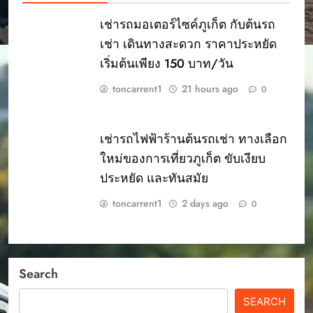
เช่ารถมอเตอร์ไซค์ภูเก็ต กับต้นรถ
เช่า เดินทางสะดวก ราคาประหยัด
เริ่มต้นเพียง 150 บาท/วัน
toncarrent1
21 hours ago
0
เช่ารถไฟฟ้าร้านต้นรถเช่า ทางเลือก
ใหม่ของการเที่ยวภูเก็ต ขับเงียบ
ประหยัด และทันสมัย
toncarrent1
2 days ago
0
Search
SEARCH