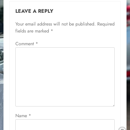
LEAVE A REPLY
Your email address will not be published.
Required
fields are marked
*
Comment
*
Name
*