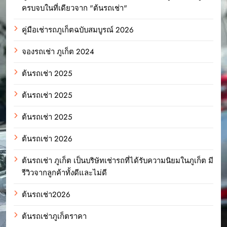
ครบจบในที่เดียวจาก "ต้นรถเช่า"
คู่มือเช่ารถภูเก็ตฉบับสมบูรณ์ 2026
จองรถเช่า ภูเก็ต 2024
ต้นรถเช่า 2025
ต้นรถเช่า 2025
ต้นรถเช่า 2025
ต้นรถเช่า 2026
ต้นรถเช่า ภูเก็ต เป็นบริษัทเช่ารถที่ได้รับความนิยมในภูเก็ต มี
รีวิวจากลูกค้าทั้งดีและไม่ดี
ต้นรถเช่า2026
ต้นรถเช่าภูเก็ตราคา