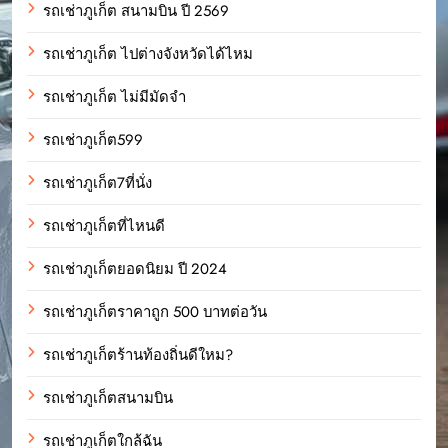
รถเช่าภูเก็ต สนามบิน ปี 2569
รถเช่าภูเก็ต ไปต่างจังหวัดได้ไหม
รถเช่าภูเก็ต ไม่มีมัดจำ
รถเช่าภูเก็ต599
รถเช่าภูเก็ต7ที่นั่ง
รถเช่าภูเก็ตที่ไหนดี
รถเช่าภูเก็ตยอดนิยม ปี 2024
รถเช่าภูเก็ตราคาถูก 500 บาทต่อวัน
รถเช่าภูเก็ตร้านท้องถิ่นดีใหม?
รถเช่าภูเก็ตสนามบิน
รถเช่าภูเก็ตใกล้ฉัน