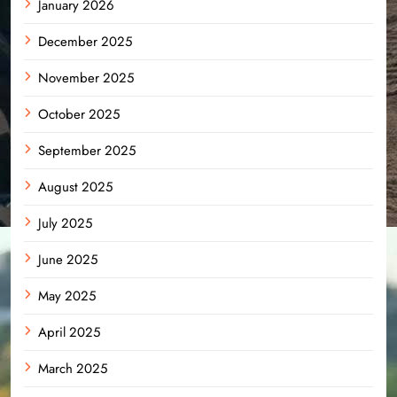
January 2026
December 2025
November 2025
October 2025
September 2025
August 2025
July 2025
June 2025
May 2025
April 2025
March 2025