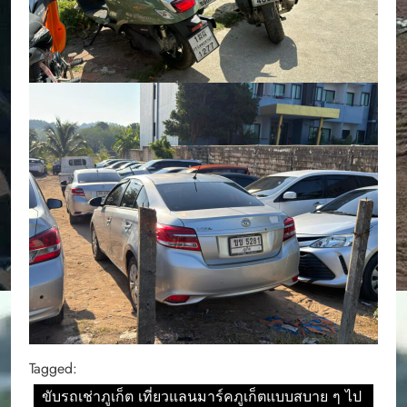
Tagged:
ขับรถเช่าภูเก็ต เที่ยวแลนมาร์คภูเก็ตแบบสบาย ๆ ไป