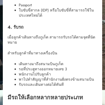
Passport
ใบขับขี่สากล (IDP) หรือใบขับขี่ที่สามารถใช้ใน
ประเทศไทยได้
4. รับรถ
เมื่อลูกค้าเดินทางถึงภูเก็ต สามารถรับรถได้ตามจุดที่นัด
หมาย
สำหรับลูกค้าที่มาทางเครื่องบิน
เดินทางมาถึงสนามบินภูเก็ต
รอที่ประตูทางออกหมายเลข 3
พนักงานไปรับลูกค้า
พาไปทำสัญญาที่สำนักงานฝั่งตรงข้ามสนามบิน
รับรถและเดินทางต่อได้ทันที
มีรถให้เลือกหลากหลายประเภท