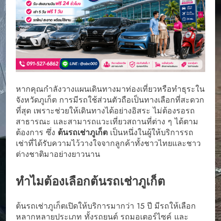
หากคุณกำลังวางแผนเดินทางมาท่องเที่ยวหรือทำธุระใน
จังหวัดภูเก็ต การมีรถใช้ส่วนตัวถือเป็นทางเลือกที่สะดวก
ที่สุด เพราะช่วยให้เดินทางได้อย่างอิสระ ไม่ต้องรอรถ
สาธารณะ และสามารถแวะเที่ยวสถานที่ต่าง ๆ ได้ตาม
ต้องการ ซึ่ง
ต้นรถเช่าภูเก็ต
เป็นหนึ่งในผู้ให้บริการรถ
เช่าที่ได้รับความไว้วางใจจากลูกค้าทั้งชาวไทยและชาว
ต่างชาติมาอย่างยาวนาน
ทำไมต้องเลือกต้นรถเช่าภูเก็ต
ต้นรถเช่าภูเก็ตเปิดให้บริการมากว่า 15 ปี มีรถให้เลือก
หลากหลายประเภท ทั้งรถยนต์ รถมอเตอร์ไซค์ และ