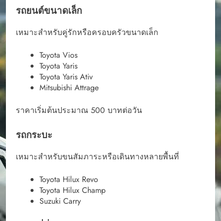
รถยนต์ขนาดเล็ก
เหมาะสำหรับคู่รักหรือครอบครัวขนาดเล็ก
Toyota Vios
Toyota Yaris
Toyota Yaris Ativ
Mitsubishi Attrage
ราคาเริ่มต้นประมาณ 500 บาทต่อวัน
รถกระบะ
เหมาะสำหรับขนสัมภาระหรือเดินทางหลายพื้นที่
Toyota Hilux Revo
Toyota Hilux Champ
Suzuki Carry