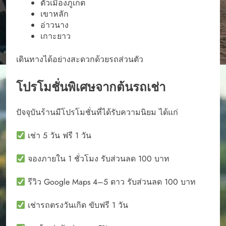
ตัวเมืองภูเก็ต
เขาหลัก
อ่าวนาง
เกาะยาว
เดินทางได้อย่างสะดวกด้วยรถส่วนตัว
โปรโมชั่นพิเศษจากต้นรถเช่า
ปัจจุบันร้านมีโปรโมชั่นที่ได้รับความนิยม ได้แก่
เช่า 5 วัน ฟรี 1 วัน
จองภายใน 1 ชั่วโมง รับส่วนลด 100 บาท
รีวิว Google Maps 4–5 ดาว รับส่วนลด 100 บาท
เช่ารถตรงวันเกิด ขับฟรี 1 วัน