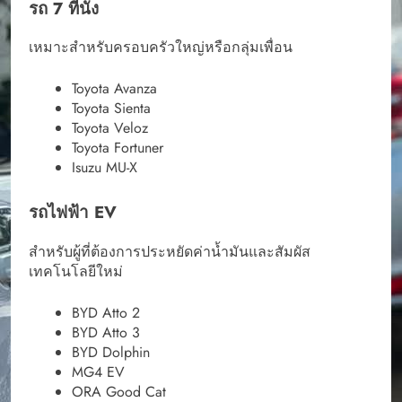
รถ 7 ที่นั่ง
เหมาะสำหรับครอบครัวใหญ่หรือกลุ่มเพื่อน
Toyota Avanza
Toyota Sienta
Toyota Veloz
Toyota Fortuner
Isuzu MU-X
รถไฟฟ้า EV
สำหรับผู้ที่ต้องการประหยัดค่าน้ำมันและสัมผัส
เทคโนโลยีใหม่
BYD Atto 2
BYD Atto 3
BYD Dolphin
MG4 EV
ORA Good Cat