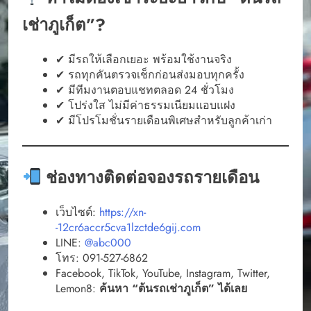
เช่าภูเก็ต”?
✔ มีรถให้เลือกเยอะ พร้อมใช้งานจริง
✔ รถทุกคันตรวจเช็กก่อนส่งมอบทุกครั้ง
✔ มีทีมงานตอบแชทตลอด 24 ชั่วโมง
✔ โปร่งใส ไม่มีค่าธรรมเนียมแอบแฝง
✔ มีโปรโมชั่นรายเดือนพิเศษสำหรับลูกค้าเก่า
ช่องทางติดต่อจองรถรายเดือน
เว็บไซต์:
https://xn-
-12cr6accr5cva1lzctde6gij.com
LINE:
@abc000
โทร: 091-527-6862
Facebook, TikTok, YouTube, Instagram, Twitter,
Lemon8:
ค้นหา “ต้นรถเช่าภูเก็ต” ได้เลย