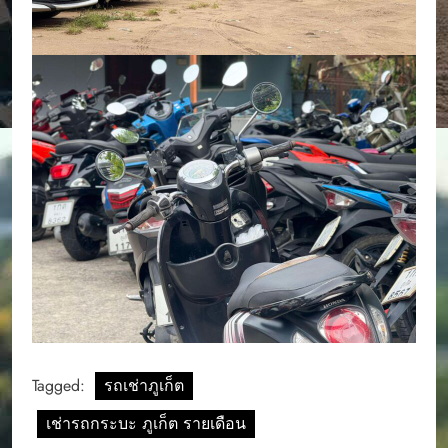
Tagged:
รถเช่าภูเก็ต
เช่ารถกระบะ ภูเก็ต รายเดือน