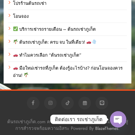
โปรร้านต้นรถเช่า
โอนจอง
บริการเช่ารถรายเดือน – ต้นรถเช่าภูเก็ต
ต้นรถเช่าภูเก็ต: ครบ จบ ในที่เดียว!
ทำไมควรเลือก “ต้นรถเช่าภูเก็ต”
มือใหม่เช่ารถที่ภูเก็ต ต้องรู้อะไรบ้าง? ก่อนโอนจองควร
อ่าน!
ติดต่อเรา รถเช่าภูเก็ต
ต้นรถเช่าภูเก็ต.com ครบจบ เรื่องรถเช่า นำทางความสะดวก สู่
การสำรวจพร้อมความอิสระ Powered By
.
BlazeThemes
Open c