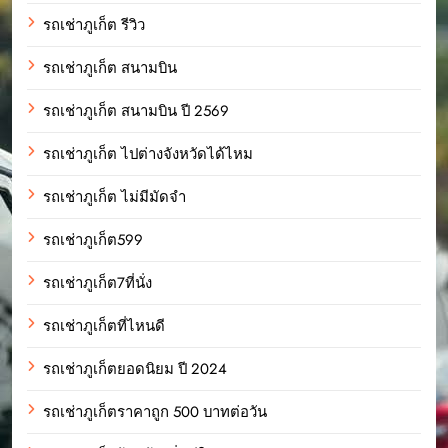
รถเช่าภูเก็ต รีวิว
รถเช่าภูเก็ต สนามบิน
รถเช่าภูเก็ต สนามบิน ปี 2569
รถเช่าภูเก็ต ไปต่างจังหวัดได้ไหม
รถเช่าภูเก็ต ไม่มีมัดจำ
รถเช่าภูเก็ต599
รถเช่าภูเก็ต7ที่นั่ง
รถเช่าภูเก็ตที่ไหนดี
รถเช่าภูเก็ตยอดนิยม ปี 2024
รถเช่าภูเก็ตราคาถูก 500 บาทต่อวัน