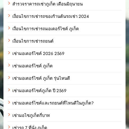
สำรวจราคารถเช่าภูเก็ต เดือนมิถุนายน
เงื่อนไขการเช่ารถของร้านต้นรถเช่า 2024
เงื่อนไขการเช่ารถมอเตอร์ไซค์ ภูเก็ต
เงื่อนไขการเช่ารถยนต์
เช่ามอเตอร์ไซค์ 2026 2569
เช่ามอเตอร์ไซค์ ภูเก็ต
เช่ามอเตอร์ไซค์ ภูเก็ต รุ่นไหนดี
เช่ามอเตอร์ไซค์ภูเก็ต ปี 2569
เช่ามอเตอร์ไซค์และรถยนต์ที่ไหนดีในภูเก็ต?
เช่ามอไซภูเก็ตกี่บาท
เช่ารถ 7 ที่นั่ง ภูเก็ต