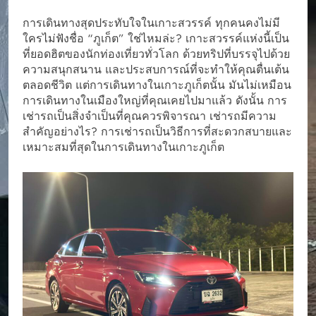
การเดินทางสุดประทับใจในเกาะสวรรค์ ทุกคนคงไม่มี
ใครไม่ฟังชื่อ “ภูเก็ต” ใช่ไหมล่ะ? เกาะสวรรค์แห่งนี้เป็น
ที่ยอดฮิตของนักท่องเที่ยวทั่วโลก ด้วยทริปที่บรรจุไปด้วย
ความสนุกสนาน และประสบการณ์ที่จะทำให้คุณตื่นเต้น
ตลอดชีวิต แต่การเดินทางในเกาะภูเก็ตนั้น มันไม่เหมือน
การเดินทางในเมืองใหญ่ที่คุณเคยไปมาแล้ว ดังนั้น การ
เช่ารถเป็นสิ่งจำเป็นที่คุณควรพิจารณา เช่ารถมีความ
สำคัญอย่างไร? การเช่ารถเป็นวิธีการที่สะดวกสบายและ
เหมาะสมที่สุดในการเดินทางในเกาะภูเก็ต