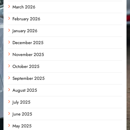
March 2026
February 2026
January 2026
December 2025
November 2025
October 2025
September 2025
August 2025
July 2025
June 2025
May 2025