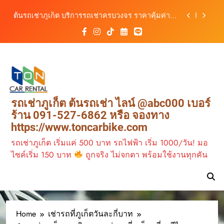
เดินทางสะดวกทุกเส้นทาง
Skip
เช่ารถมอเตอร์ไซค์ภูเก็ต กับต้นรถเช่า เดินทาง
to
สะดวก ราคาประหยัด เริ่มต้นเพียง 150 บาท/วัน
content
ต้นรถเช่า ครบทุกฟังก์ชันการใช้งาน ครบทุกประเภท
รถ ตอบโจทย์ทุกการเดินทางในภูเก็ต
วิเคราะห์ตลาดรถเช่าภูเก็ต 3 เดือนข้างหน้า:
สิงหาคม–ตุลาคม 2569
ต้นรถเช่าภูเก็ต บริการรถเช่าครบวงจร ราคาคุ้มค่า
เดินทางสะดวกทุกเส้นทาง
เช่ารถมอเตอร์ไซค์ภูเก็ต กับต้นรถเช่า เดินทาง
รถเช่าภูเก็ต ต้นรถเช่า ไลน์ @abc000 เบอร์
สะดวก ราคาประหยัด เริ่มต้นเพียง 150 บาท/วัน
ร้าน 091-527-6862 หรือ จองทาง
ต้นรถเช่า ครบทุกฟังก์ชันการใช้งาน ครบทุกประเภท
https://www.toncarbike.com
รถ ตอบโจทย์ทุกการเดินทางในภูเก็ต
รถเช่าภูเก็ต เริ่มแค่ 500 บาท รถไฟฟ้า เริ่ม 1000/วัน! มอ
ไซค์เริ่ม 150 บาท
ถูกจริง ไม่จกตา พร้อมใช้งานทุกคัน
Home
เช่ารถที่ภูเก็ตวันละกี่บาท