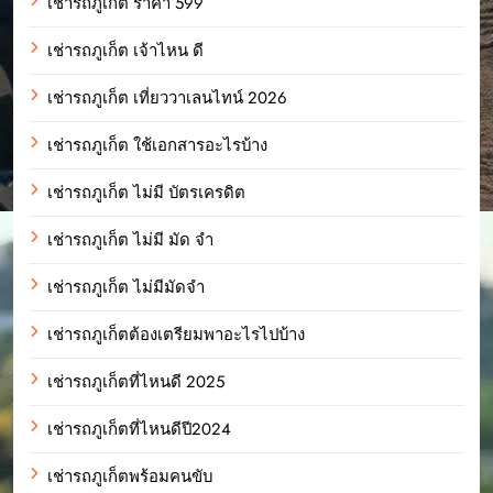
เช่ารถภูเก็ต ราคา 599
เช่ารถภูเก็ต เจ้าไหน ดี
เช่ารถภูเก็ต เที่ยววาเลนไทน์ 2026
เช่ารถภูเก็ต ใช้เอกสารอะไรบ้าง
เช่ารถภูเก็ต ไม่มี บัตรเครดิต
เช่ารถภูเก็ต ไม่มี มัด จํา
เช่ารถภูเก็ต ไม่มีมัดจำ
เช่ารถภูเก็ตต้องเตรียมพาอะไรไปบ้าง
เช่ารถภูเก็ตที่ไหนดี 2025
เช่ารถภูเก็ตที่ไหนดีปี2024
เช่ารถภูเก็ตพร้อมคนขับ