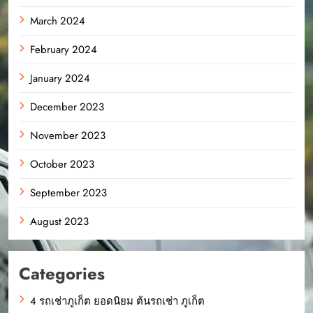
March 2024
February 2024
January 2024
December 2023
November 2023
October 2023
September 2023
August 2023
Categories
4 รถเช่าภูเก็ต ยอดนิยม ต้นรถเช่า ภูเก็ต