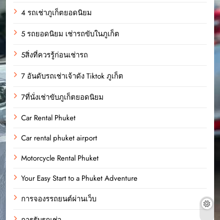
4 รถเช่าภูเก็ตยอดนิยม
5 รถยอดนิยม เช่ารถขับในภูเก็ต
5สิ่งที่ควรรู้ก่อนเช่ารถ
7 อันดับรถเช่าเจ้าดัง Tiktok ภูเก็ต
7ที่นั่งเช่าขับภูเก็ตยอดนิยม
Car Rental Phuket
Car rental phuket airport
Motorcycle Rental Phuket
Your Easy Start to a Phuket Adventure
การจองรรถยนต์ผ่านเว็บ
การรับรถเช่า