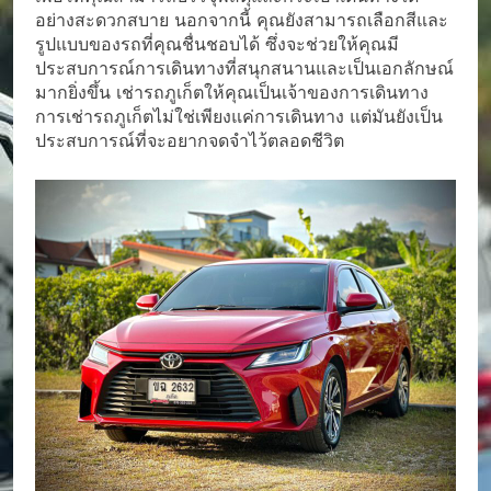
อย่างสะดวกสบาย นอกจากนี้ คุณยังสามารถเลือกสีและ
รูปแบบของรถที่คุณชื่นชอบได้ ซึ่งจะช่วยให้คุณมี
ประสบการณ์การเดินทางที่สนุกสนานและเป็นเอกลักษณ์
มากยิ่งขึ้น เช่ารถภูเก็ตให้คุณเป็นเจ้าของการเดินทาง
การเช่ารถภูเก็ตไม่ใช่เพียงแค่การเดินทาง แต่มันยังเป็น
ประสบการณ์ที่จะอยากจดจำไว้ตลอดชีวิต