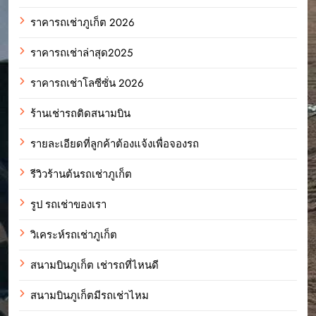
ราคารถเช่าภูเก็ต 2026
ราคารถเช่าล่าสุด2025
ราคารถเช่าโลซีซั่น 2026
ร้านเช่ารถติดสนามบิน
รายละเอียดที่ลูกค้าต้องแจ้งเพื่อจองรถ
รีวิวร้านต้นรถเช่าภูเก็ต
รูป รถเช่าของเรา
วิเคระห์รถเช่าภูเก็ต
สนามบินภูเก็ต เช่ารถที่ไหนดี
สนามบินภูเก็ตมีรถเช่าไหม