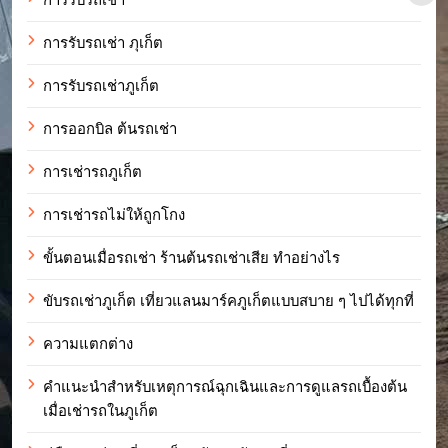
การรับรถเช่า ภุเก็ต
การรับรถเช่าภูเก็ต
การออกบิล ต้นรถเช่า
การเช่ารถภูเก็ต
การเช่ารถไม่ให้ถูกโกง
ขั้นตอนเมื่อรถเช่า ร้านต้นรถเช่าเสีย ทำอย่างไร
ขับรถเช่าภูเก็ต เที่ยวแลนมาร์คภูเก็ตแบบสบาย ๆ ไปได้ทุกที่
ความแตกต่าง
คำแนะนำสำหรับเหตุการณ์ฉุกเฉินและการดูแลรถเบื้องต้น
เมื่อเช่ารถในภูเก็ต