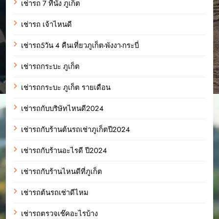
เช่ารถ 7 ที่นั่ง ภูเก็ต
เช่ารถ เจ้าไหนดี
เช่ารถ5วัน 4 คืนเที่ยวภูเก็ต-พังงา-กระบี่
เช่ารถกระบะ ภูเก็ต
เช่ารถกระบะ ภูเก็ต รายเดือน
เช่ารถกับบริษัทไหนดี2024
เช่ารถกับร้านต้นรถเช่าภูเก็ตปี2024
เช่ารถกับร้านอะไรดี ปี2024
เช่ารถกับร้านไหนดีที่ภูเก็ต
เช่ารถต้นรถเช่าดีไหม
เช่ารถตรวจเช๊คอะไรบ้าง