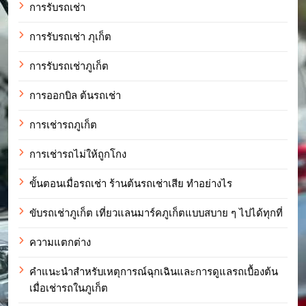
การรับรถเช่า
การรับรถเช่า ภุเก็ต
การรับรถเช่าภูเก็ต
การออกบิล ต้นรถเช่า
การเช่ารถภูเก็ต
การเช่ารถไม่ให้ถูกโกง
ขั้นตอนเมื่อรถเช่า ร้านต้นรถเช่าเสีย ทำอย่างไร
ขับรถเช่าภูเก็ต เที่ยวแลนมาร์คภูเก็ตแบบสบาย ๆ ไปได้ทุกที่
ความแตกต่าง
คำแนะนำสำหรับเหตุการณ์ฉุกเฉินและการดูแลรถเบื้องต้น
เมื่อเช่ารถในภูเก็ต