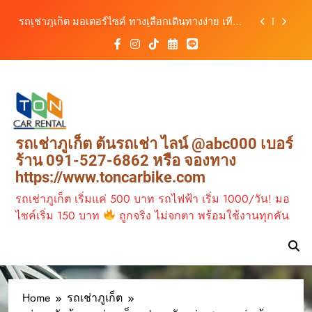
สะดวก เที่ยวภูเก็ตได้อย่างอิสระ
Skip
รถเช่าภูเก็ต มอเตอร์ไซค์ ทางเลือกเดินทางง่าย เที่ยว
to
ภูเก็ตคล่องตัว กับต้นรถเช่าภูเก็ต
content
ต้นรถเช่าภูเก็ต รถเช่าราคาคุ้ม ใกล้สนามบิน มีรถให้
เลือกหลากหลาย พร้อมบริการ 24 ชั่วโมง
เช่ารถแล้วขับชนเป็นฝ่ายผิด ต้องเสียค่าอะไรบ้าง?
ต้นรถเช่าภูเก็ตอธิบายให้เข้าใจง่าย
ต้นรถเช่าสนามบินภูเก็ต รถเช่าใกล้สนามบิน เดินทาง
สะดวก เที่ยวภูเก็ตได้อย่างอิสระ
รถเช่าภูเก็ต มอเตอร์ไซค์ ทางเลือกเดินทางง่าย เที่ยว
รถเช่าภูเก็ต ต้นรถเช่า ไลน์ @abc000 เบอร์
ภูเก็ตคล่องตัว กับต้นรถเช่าภูเก็ต
ร้าน 091-527-6862 หรือ จองทาง
ต้นรถเช่าภูเก็ต รถเช่าราคาคุ้ม ใกล้สนามบิน มีรถให้
https://www.toncarbike.com
เลือกหลากหลาย พร้อมบริการ 24 ชั่วโมง
รถเช่าภูเก็ต เริ่มแค่ 500 บาท รถไฟฟ้า เริ่ม 1000/วัน! มอ
ไซค์เริ่ม 150 บาท
ถูกจริง ไม่จกตา พร้อมใช้งานทุกคัน
Home
รถเช่าภูเก็ต