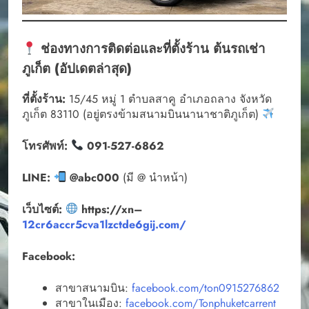
ช่องทางการติดต่อและที่ตั้งร้าน ต้นรถเช่า
ภูเก็ต (อัปเดตล่าสุด)
ที่ตั้งร้าน:
15/45 หมู่ 1 ตำบลสาคู อำเภอถลาง จังหวัด
ภูเก็ต 83110 (อยู่ตรงข้ามสนามบินนานาชาติภูเก็ต)
โทรศัพท์:
091-527-6862
LINE:
@abc000
(มี @ นำหน้า)
เว็บไซต์:
https://xn–
12cr6accr5cva1lzctde6gij.com/
Facebook:
สาขาสนามบิน:
facebook.com/ton0915276862
สาขาในเมือง:
facebook.com/Tonphuketcarrent