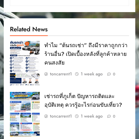
Related News
ทำไม “ต้นรถเช่า” ถึงมีราคาถูกกว่า
ร้านอื่น? เปิดเบื้องหลังที่ลูกค้าหลาย
คนสงสัย
toncarrent1
1 week ago
0
เช่ารถที่ภูเก็ต ปัญหารถติดและ
อุบัติเหตุ ควรรู้อะไรก่อนขับเที่ยว?
toncarrent1
1 week ago
0