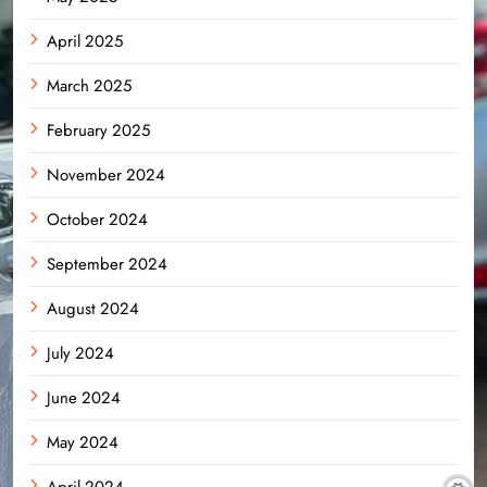
April 2025
March 2025
February 2025
November 2024
October 2024
September 2024
August 2024
July 2024
June 2024
May 2024
April 2024