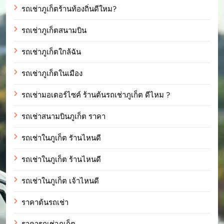
รถเช่าภูเก็ตร้านท้องถิ่นดีใหม?
รถเช่าภูเก็ตสนามบิน
รถเช่าภูเก็ตใกล้ฉัน
รถเช่าภูเก็ตในเมือง
รถเช่ามอเตอร์ไซค์ ร้านต้นรถเช่าภูเก็ต ดีไหม ?
รถเช่าสนามบินภูเก็ต ราคา
รถเช่าในภูเก็ต รัานไหนดี
รถเช่าในภูเก็ต ร้านไหนดี
รถเช่าในภูเก็ต เจ้าไหนดี
ราคาต้นรถเช่า
ราคารถเช่าภูเก็ต