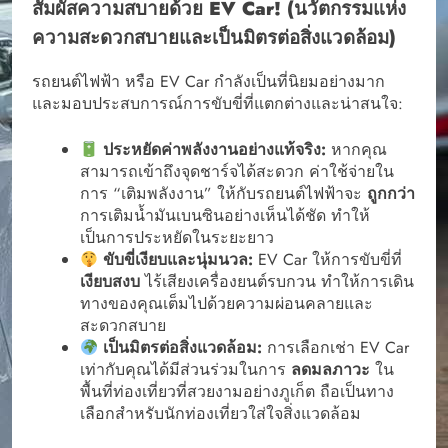
สัมผัสความสบายด้วย EV Car! (นวัตกรรมแห่ง
ความสะดวกสบายและเป็นมิตรต่อสิ่งแวดล้อม)
รถยนต์ไฟฟ้า หรือ EV Car กำลังเป็นที่นิยมอย่างมาก
และมอบประสบการณ์การขับขี่ที่แตกต่างและน่าสนใจ:
ประหยัดค่าพลังงานอย่างแท้จริง:
หากคุณ
สามารถเข้าถึงจุดชาร์จได้สะดวก ค่าใช้จ่ายใน
การ “เติมพลังงาน” ให้กับรถยนต์ไฟฟ้าจะ
ถูกกว่า
การเติมน้ำมันเบนซินอย่างเห็นได้ชัด ทำให้
เป็นการประหยัดในระยะยาว
ขับขี่เงียบและนุ่มนวล:
EV Car ให้การขับขี่ที่
เงียบสงบ
ไร้เสียงเครื่องยนต์รบกวน ทำให้การเดิน
ทางของคุณเต็มไปด้วยความผ่อนคลายและ
สะดวกสบาย
เป็นมิตรต่อสิ่งแวดล้อม:
การเลือกเช่า EV Car
เท่ากับคุณได้มีส่วนร่วมในการ
ลดมลภาวะ
ใน
พื้นที่ท่องเที่ยวที่สวยงามอย่างภูเก็ต ถือเป็นทาง
เลือกสำหรับนักท่องเที่ยวใส่ใจสิ่งแวดล้อม