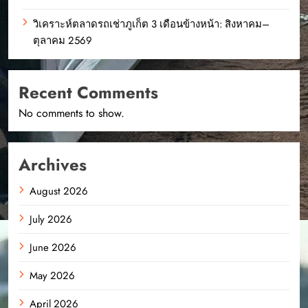
วิเคราะห์ตลาดรถเช่าภูเก็ต 3 เดือนข้างหน้า: สิงหาคม–
ตุลาคม 2569
Recent Comments
No comments to show.
Archives
August 2026
July 2026
June 2026
May 2026
April 2026