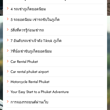
4 รถเช่าภูเก็ตยอดนิยม
5 รถยอดนิยม เช่ารถขับในภูเก็ต
5สิ่งที่ควรรู้ก่อนเช่ารถ
7 อันดับรถเช่าเจ้าดัง Tiktok ภูเก็ต
7ที่นั่งเช่าขับภูเก็ตยอดนิยม
Car Rental Phuket
Car rental phuket airport
Motorcycle Rental Phuket
Your Easy Start to a Phuket Adventure
การจองรรถยนต์ผ่านเว็บ