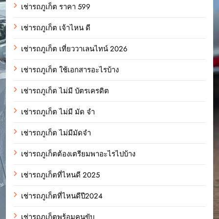
เช่ารถภูเก็ต ราคา 599
เช่ารถภูเก็ต เจ้าไหน ดี
เช่ารถภูเก็ต เที่ยววาเลนไทน์ 2026
เช่ารถภูเก็ต ใช้เอกสารอะไรบ้าง
เช่ารถภูเก็ต ไม่มี บัตรเครดิต
เช่ารถภูเก็ต ไม่มี มัด จํา
เช่ารถภูเก็ต ไม่มีมัดจำ
เช่ารถภูเก็ตต้องเตรียมพาอะไรไปบ้าง
เช่ารถภูเก็ตที่ไหนดี 2025
เช่ารถภูเก็ตที่ไหนดีปี2024
เช่ารถภูเก็ตพร้อมคนขับ