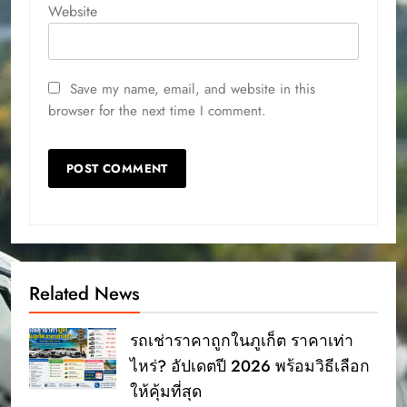
Website
Save my name, email, and website in this
browser for the next time I comment.
Related News
รถเช่าราคาถูกในภูเก็ต ราคาเท่า
ไหร่? อัปเดตปี 2026 พร้อมวิธีเลือก
ให้คุ้มที่สุด