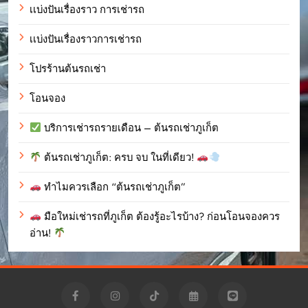
เเบ่งปันเรื่องราว การเช่ารถ
เเบ่งปันเรื่องราวการเช่ารถ
โปรร้านต้นรถเช่า
โอนจอง
บริการเช่ารถรายเดือน – ต้นรถเช่าภูเก็ต
ต้นรถเช่าภูเก็ต: ครบ จบ ในที่เดียว!
ทำไมควรเลือก “ต้นรถเช่าภูเก็ต”
มือใหม่เช่ารถที่ภูเก็ต ต้องรู้อะไรบ้าง? ก่อนโอนจองควร
อ่าน!