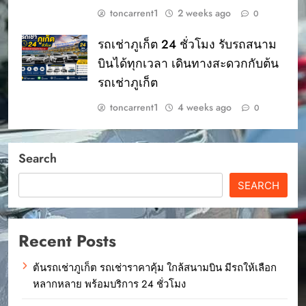
toncarrent1
2 weeks ago
0
รถเช่าภูเก็ต 24 ชั่วโมง รับรถสนาม
บินได้ทุกเวลา เดินทางสะดวกกับต้น
รถเช่าภูเก็ต
toncarrent1
4 weeks ago
0
Search
SEARCH
Recent Posts
ต้นรถเช่าภูเก็ต รถเช่าราคาคุ้ม ใกล้สนามบิน มีรถให้เลือก
หลากหลาย พร้อมบริการ 24 ชั่วโมง