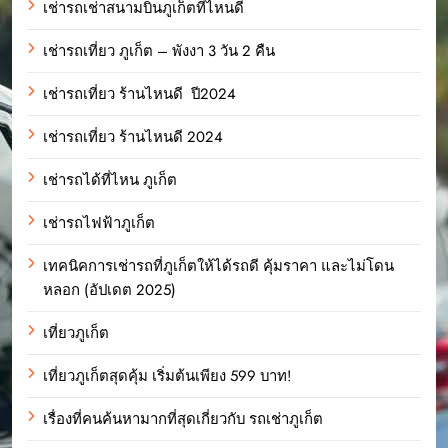
เช่ารถเช่าสนามบินภูเก็ตที่ไหนดี
เช่ารถเที่ยว ภูเก็ต – พังงา 3 วัน 2 คืน
เช่ารถเที่ยว ร้านไหนดี ปี2024
เช่ารถเที่ยว ร้านไหนดี 2024
เช่ารถได้ที่ไหน ภูเก็ต
เช่ารถไฟฟ้าภูเก็ต
เทคนิคการเช่ารถที่ภูเก็ตให้ได้รถดี คุ้มราคา และไม่โดน
หลอก (อัปเดต 2025)
เที่ยวภูเก็ต
เที่ยวภูเก็ตสุดคุ้ม เริ่มต้นเพียง 599 บาท!
เรื่องที่คนค้นหามากที่สุดเกี่ยวกับ รถเช่าภูเก็ต