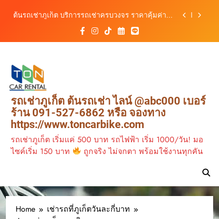
สิงหาคม–ตุลาคม 2569
Skip
ต้นรถเช่าภูเก็ต บริการรถเช่าครบวงจร ราคาคุ้มค่า
to
เดินทางสะดวกทุกเส้นทาง
content
เช่ารถมอเตอร์ไซค์ภูเก็ต กับต้นรถเช่า เดินทาง
สะดวก ราคาประหยัด เริ่มต้นเพียง 150 บาท/วัน
ต้นรถเช่าภูเก็ต รถเช่าราคาคุ้ม ใกล้สนามบิน มีรถให้
เลือกหลากหลาย พร้อมบริการ 24 ชั่วโมง
วิเคราะห์ตลาดรถเช่าภูเก็ต 3 เดือนข้างหน้า:
สิงหาคม–ตุลาคม 2569
ต้นรถเช่าภูเก็ต บริการรถเช่าครบวงจร ราคาคุ้มค่า
รถเช่าภูเก็ต ต้นรถเช่า ไลน์ @abc000 เบอร์
เดินทางสะดวกทุกเส้นทาง
ร้าน 091-527-6862 หรือ จองทาง
เช่ารถมอเตอร์ไซค์ภูเก็ต กับต้นรถเช่า เดินทาง
https://www.toncarbike.com
สะดวก ราคาประหยัด เริ่มต้นเพียง 150 บาท/วัน
รถเช่าภูเก็ต เริ่มแค่ 500 บาท รถไฟฟ้า เริ่ม 1000/วัน! มอ
ไซค์เริ่ม 150 บาท
ถูกจริง ไม่จกตา พร้อมใช้งานทุกคัน
Home
เช่ารถที่ภูเก็ตวันละกี่บาท