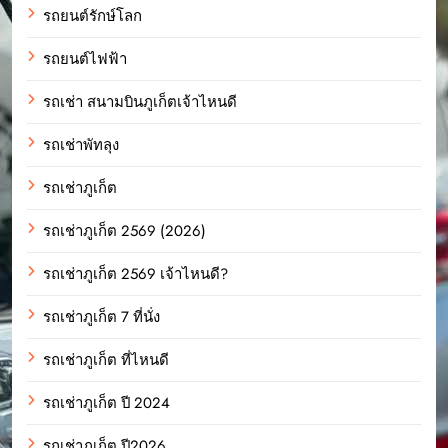
รถยนต์รักษ์โลก
รถยนต์ไฟฟ้า
รถเช่า สนามบินภูเก็ตเจ้าไหนดี
รถเช่าพัทลุง
รถเช่าภูเก็ต
รถเช่าภูเก็ต 2569 (2026)
รถเช่าภูเก็ต 2569 เจ้าไหนดี?
รถเช่าภูเก็ต 7 ที่นั่ง
รถเช่าภูเก็ต ที่ไหนดี
รถเช่าภูเก็ต ปี 2024
รถเช่าภูเก็ต ปี2026