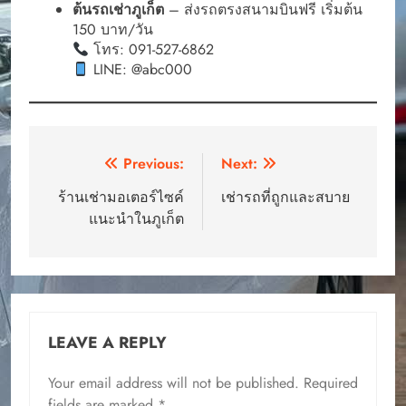
ต้นรถเช่าภูเก็ต
– ส่งรถตรงสนามบินฟรี เริ่มต้น
150 บาท/วัน
โทร: 091-527-6862
LINE: @abc000
Post
Previous:
Next:
navigation
ร้านเช่ามอเตอร์ไซค์
เช่ารถที่ถูกและสบาย
แนะนำในภูเก็ต
LEAVE A REPLY
Your email address will not be published.
Required
fields are marked
*