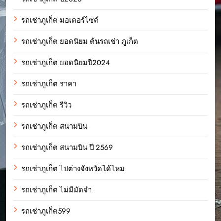
รถเช่าภูเก็ต มอเตอร์ไซค์
รถเช่าภูเก็ต ยอดนิยม ต้นรถเช่า ภูเก็ต
รถเช่าภูเก็ต ยอดนิยมปี2024
รถเช่าภูเก็ต ราคา
รถเช่าภูเก็ต รีวิว
รถเช่าภูเก็ต สนามบิน
รถเช่าภูเก็ต สนามบิน ปี 2569
รถเช่าภูเก็ต ไปต่างจังหวัดได้ไหม
รถเช่าภูเก็ต ไม่มีมัดจำ
รถเช่าภูเก็ต599