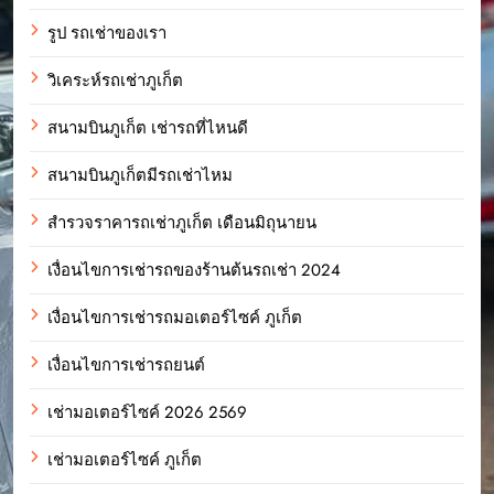
รูป รถเช่าของเรา
วิเคระห์รถเช่าภูเก็ต
สนามบินภูเก็ต เช่ารถที่ไหนดี
สนามบินภูเก็ตมีรถเช่าไหม
สำรวจราคารถเช่าภูเก็ต เดือนมิถุนายน
เงื่อนไขการเช่ารถของร้านต้นรถเช่า 2024
เงื่อนไขการเช่ารถมอเตอร์ไซค์ ภูเก็ต
เงื่อนไขการเช่ารถยนต์
เช่ามอเตอร์ไซค์ 2026 2569
เช่ามอเตอร์ไซค์ ภูเก็ต