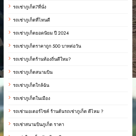
รถเช่าภูเก็ต7ที่นั่ง
รถเช่าภูเก็ตที่ไหนดี
รถเช่าภูเก็ตยอดนิยม ปี 2024
รถเช่าภูเก็ตราคาถูก 500 บาทต่อวัน
รถเช่าภูเก็ตร้านท้องถิ่นดีใหม?
รถเช่าภูเก็ตสนามบิน
รถเช่าภูเก็ตใกล้ฉัน
รถเช่าภูเก็ตในเมือง
รถเช่ามอเตอร์ไซค์ ร้านต้นรถเช่าภูเก็ต ดีไหม ?
รถเช่าสนามบินภูเก็ต ราคา