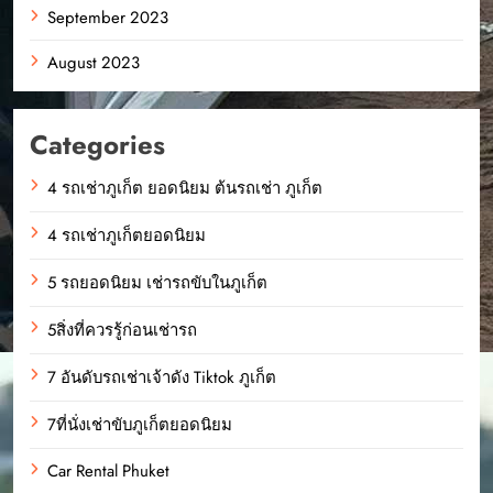
September 2023
August 2023
Categories
4 รถเช่าภูเก็ต ยอดนิยม ต้นรถเช่า ภูเก็ต
4 รถเช่าภูเก็ตยอดนิยม
5 รถยอดนิยม เช่ารถขับในภูเก็ต
5สิ่งที่ควรรู้ก่อนเช่ารถ
7 อันดับรถเช่าเจ้าดัง Tiktok ภูเก็ต
7ที่นั่งเช่าขับภูเก็ตยอดนิยม
Car Rental Phuket