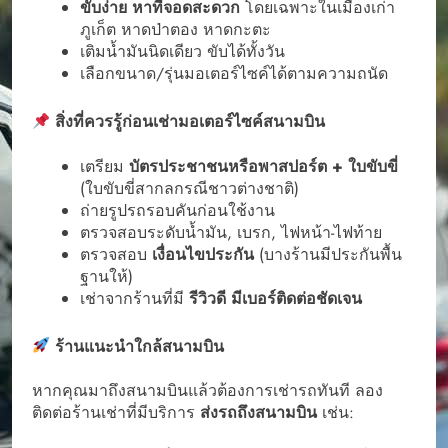
ขับง่าย หาที่จอดสะดวก
โดยเฉพาะในเมืองเก่า
ภูเก็ต หาดป่าตอง หาดกะตะ
เติมน้ำมันนิดเดียว ขับได้ทั้งวัน
เลือกขนาด/รุ่นมอเตอร์ไซค์ได้ตามความถนัด
สิ่งที่ควรรู้ก่อนเช่ามอเตอร์ไซค์สนามบิน
เตรียม
บัตรประชาชนหรือพาสปอร์ต + ใบขับขี่
(ใบขับขี่สากลกรณีชาวต่างชาติ)
ถ่ายรูปรถรอบคันก่อนใช้งาน
ตรวจสอบระดับน้ำมัน, เบรก, ไฟหน้า-ไฟท้าย
ตรวจสอบ
เงื่อนไขประกัน
(บางร้านมีประกันพื้น
ฐานให้)
เช่าจากร้านที่มี
รีวิวดี มีเบอร์ติดต่อชัดเจน
ร้านแนะนำใกล้สนามบิน
หากคุณมาถึงสนามบินแล้วต้องการเช่ารถทันที ลอง
ติดต่อร้านเช่าที่มีบริการ
ส่งรถถึงสนามบิน
เช่น: