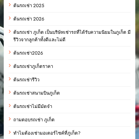
ต้นรถเช่า 2025
ต้นรถเช่า 2026
ต้นรถเช่า ภูเก็ต เป็นบริษัทเช่ารถที่ได้รับความนิยมในภูเก็ต มี
รีวิวจากลูกค้าทั้งดีและไม่ดี
ต้นรถเช่า2026
ต้นรถเช่าภูเก็ตราคา
ต้นรถเช่ารีวิว
ต้นรถเช่าสนามบินภูเก็ต
ต้นรถเช่าไม่มีมัดจำ
ถามตอบรถเช่า ภูเก็ต
ทำไมต้องเช่ามอเตอร์ไซค์ที่ภูเก็ต?