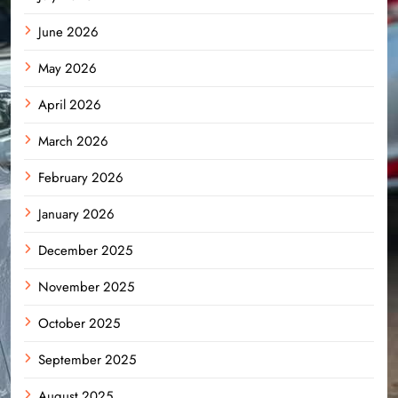
June 2026
May 2026
April 2026
March 2026
February 2026
January 2026
December 2025
November 2025
October 2025
September 2025
August 2025