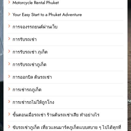
Motorcycle Rental Phuket
Your Easy Start to a Phuket Adventure
การจองรรถยนต์ผ่านเว็บ
การรับรถเช่า
การรับรถเช่า ภุเก็ต
การรับรถเช่าภูเก็ต
การออกบิล ต้นรถเช่า
การเช่ารถภูเก็ต
การเช่ารถไม่ให้ถูกโกง
ขั้นตอนเมื่อรถเช่า ร้านต้นรถเช่าเสีย ทำอย่างไร
ขับรถเช่าภูเก็ต เที่ยวแลนมาร์คภูเก็ตแบบสบาย ๆ ไปได้ทุกที่