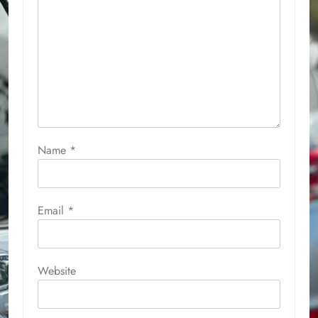
Name
*
Email
*
Website