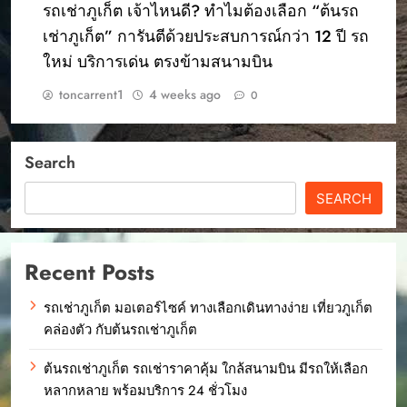
รถเช่าภูเก็ต เจ้าไหนดี? ทำไมต้องเลือก “ต้นรถ
เช่าภูเก็ต” การันตีด้วยประสบการณ์กว่า 12 ปี รถ
ใหม่ บริการเด่น ตรงข้ามสนามบิน
toncarrent1
4 weeks ago
0
Search
SEARCH
Recent Posts
รถเช่าภูเก็ต มอเตอร์ไซค์ ทางเลือกเดินทางง่าย เที่ยวภูเก็ต
คล่องตัว กับต้นรถเช่าภูเก็ต
ต้นรถเช่าภูเก็ต รถเช่าราคาคุ้ม ใกล้สนามบิน มีรถให้เลือก
หลากหลาย พร้อมบริการ 24 ชั่วโมง