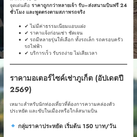
จุดเด่นคือ
ราคาถูกกว่าหลายเจ้า รับ–ส่งสนามบินฟรี 24
ชั่วโมง และพูดตรงตามสภาพรถจริง
✔ ไม่มีค่าธรรมเนียมแอบแฝง
✔ ราคาแจ้งก่อนเช่า ชัดเจน
✔ รถมีหลายรุ่นให้เลือก ทั้งรถเล็ก รถครอบครัว
รถไฟฟ้า
✔ บริการเร็ว รับรถง่าย ไม่เสียเวลา
ราคามอเตอร์ไซค์เช่าภูเก็ต (อัปเดตปี
2569)
เหมาะสำหรับนักท่องเที่ยวที่ต้องการความคล่องตัว
ประหยัด และขับในเมืองหรือใกล้สนามบิน
กลุ่มราคาประหยัด เริ่มต้น 150 บาท/วัน