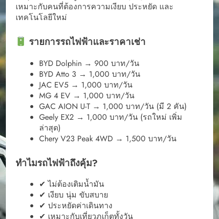
เหมาะกับคนที่ต้องการความเงียบ ประหยัด และ
เทคโนโลยีใหม่
รายการรถไฟฟ้าและราคาเช่า
BYD Dolphin → 900 บาท/วัน
BYD Atto 3 → 1,000 บาท/วัน
JAC EV5 → 1,000 บาท/วัน
MG 4 EV → 1,000 บาท/วัน
GAC AION U-T → 1,000 บาท/วัน (มี 2 คัน)
Geely EX2 → 1,000 บาท/วัน (รถใหม่ เพิ่ม
ล่าสุด)
Chery V23 Peak 4WD → 1,500 บาท/วัน
ทำไมรถไฟฟ้าถึงคุ้ม?
✔ ไม่ต้องเติมน้ำมัน
✔ เงียบ นุ่ม ขับสบาย
✔ ประหยัดค่าเดินทาง
✔ เหมาะกับเที่ยวภูเก็ตทั้งวัน