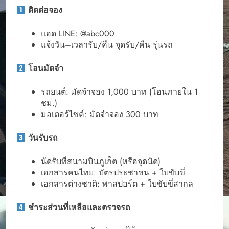
ติดต่อจอง
แอด LINE: @abc000
แจ้งวัน–เวลารับ/คืน จุดรับ/คืน รุ่นรถ
โอนมัดจำ
รถยนต์: มัดจำจอง 1,000 บาท (โอนภายใน 1
ชม.)
มอเตอร์ไซค์: มัดจำจอง 300 บาท
วันรับรถ
นัดรับที่สนามบินภูเก็ต (หรือจุดนัด)
เอกสารคนไทย: บัตรประชาชน + ใบขับขี่
เอกสารต่างชาติ: พาสปอร์ต + ใบขับขี่สากล
ชำระส่วนที่เหลือและตรวจรถ