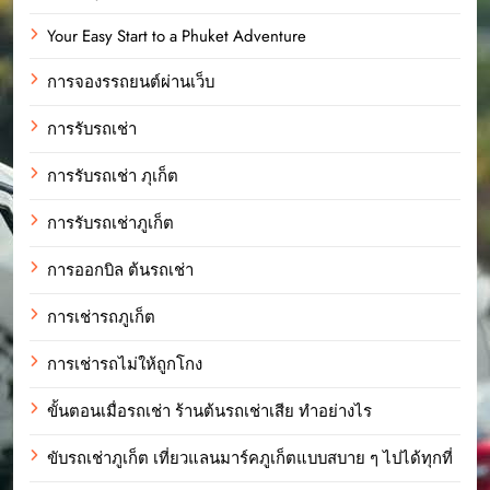
Your Easy Start to a Phuket Adventure
การจองรรถยนต์ผ่านเว็บ
การรับรถเช่า
การรับรถเช่า ภุเก็ต
การรับรถเช่าภูเก็ต
การออกบิล ต้นรถเช่า
การเช่ารถภูเก็ต
การเช่ารถไม่ให้ถูกโกง
ขั้นตอนเมื่อรถเช่า ร้านต้นรถเช่าเสีย ทำอย่างไร
ขับรถเช่าภูเก็ต เที่ยวแลนมาร์คภูเก็ตแบบสบาย ๆ ไปได้ทุกที่