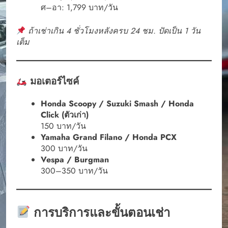
ศ–อา: 1,799 บาท/วัน
ถ้าเช่าเกิน 4 ชั่วโมงหลังครบ 24 ชม. ปัดเป็น 1 วัน
เต็ม
มอเตอร์ไซค์
Honda Scoopy / Suzuki Smash / Honda
Click (ตัวเก่า)
150 บาท/วัน
Yamaha Grand Filano / Honda PCX
300 บาท/วัน
Vespa / Burgman
300–350 บาท/วัน
การบริการและขั้นตอนเช่า