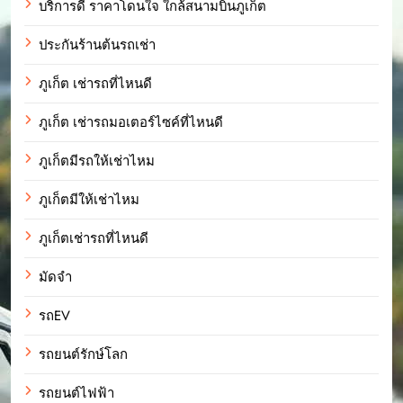
บริการดี ราคาโดนใจ ใกล้สนามบินภูเก็ต
ประกันร้านต้นรถเช่า
ภูเก็ต เช่ารถที่ไหนดี
ภูเก็ต เช่ารถมอเตอร์ไซค์ที่ไหนดี
ภูเก็ตมีรถให้เช่าไหม
ภูเก็ตมีให้เช่าไหม
ภูเก็ตเช่ารถที่ไหนดี
มัดจำ
รถEV
รถยนต์รักษ์โลก
รถยนต์ไฟฟ้า