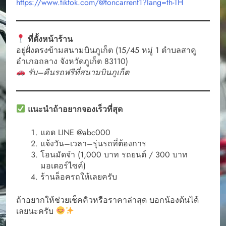
https://www.tiktok.com/@toncarrent1?lang=th-TH
ที่ตั้งหน้าร้าน
อยู่ฝั่งตรงข้ามสนามบินภูเก็ต (15/45 หมู่ 1 ตำบลสาคู
อำเภอถลาง จังหวัดภูเก็ต 83110)
รับ–คืนรถฟรีที่สนามบินภูเก็ต
แนะนำถ้าอยากจองเร็วที่สุด
แอด LINE @abc000
แจ้งวัน–เวลา–รุ่นรถที่ต้องการ
โอนมัดจำ (1,000 บาท รถยนต์ / 300 บาท
มอเตอร์ไซค์)
ร้านล็อครถให้เลยครับ
ถ้าอยากให้ช่วยเช็คคิวหรือราคาล่าสุด บอกน้องต้นได้
เลยนะครับ