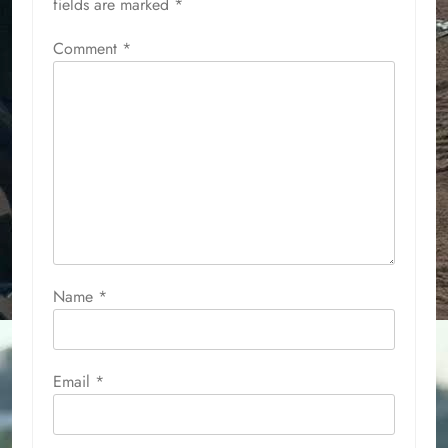
fields are marked
*
Comment
*
Name
*
Email
*