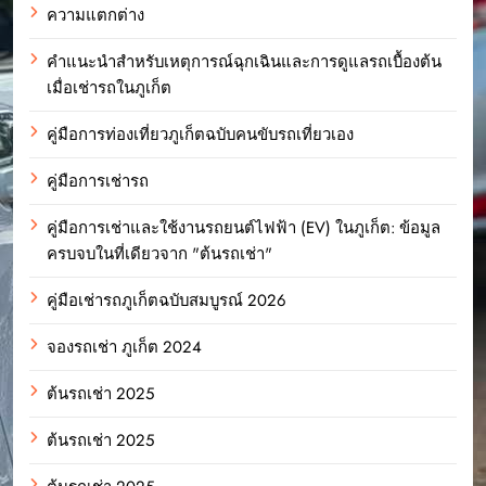
ความแตกต่าง
คำแนะนำสำหรับเหตุการณ์ฉุกเฉินและการดูแลรถเบื้องต้น
เมื่อเช่ารถในภูเก็ต
คู่มือการท่องเที่ยวภูเก็ตฉบับคนขับรถเที่ยวเอง
คู่มือการเช่ารถ
คู่มือการเช่าและใช้งานรถยนต์ไฟฟ้า (EV) ในภูเก็ต: ข้อมูล
ครบจบในที่เดียวจาก "ต้นรถเช่า"
คู่มือเช่ารถภูเก็ตฉบับสมบูรณ์ 2026
จองรถเช่า ภูเก็ต 2024
ต้นรถเช่า 2025
ต้นรถเช่า 2025