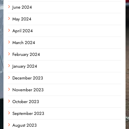
June 2024
May 2024
April 2024
March 2024
February 2024
January 2024
December 2023
November 2023
October 2023
September 2023
August 2023