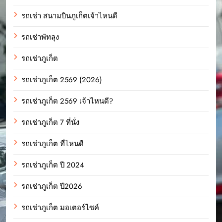
รถเช่า สนามบินภูเก็ตเจ้าไหนดี
รถเช่าพัทลุง
รถเช่าภูเก็ต
รถเช่าภูเก็ต 2569 (2026)
รถเช่าภูเก็ต 2569 เจ้าไหนดี?
รถเช่าภูเก็ต 7 ที่นั่ง
รถเช่าภูเก็ต ที่ไหนดี
รถเช่าภูเก็ต ปี 2024
รถเช่าภูเก็ต ปี2026
รถเช่าภูเก็ต มอเตอร์ไซค์