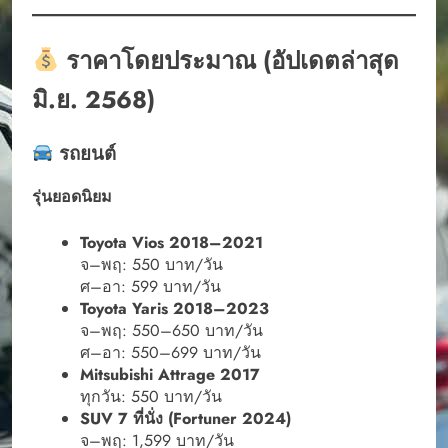
ราคาโดยประมาณ (อัปเดตล่าสุด
มิ.ย. 2568)
รถยนต์
รุ่นยอดนิยม
Toyota Vios 2018–2021
จ–พฤ: 550 บาท/วัน
ศ–อา: 599 บาท/วัน
Toyota Yaris 2018–2023
จ–พฤ: 550–650 บาท/วัน
ศ–อา: 550–699 บาท/วัน
Mitsubishi Attrage 2017
ทุกวัน: 550 บาท/วัน
SUV 7 ที่นั่ง (Fortuner 2024)
จ–พฤ: 1,599 บาท/วัน