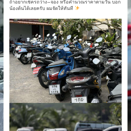
ถ้าอยากเช็ครถว่าง–จอง หรือคำนวณราคาตามวัน บอก
น้องต้นได้เลยครับ ผมจัดให้ทันที