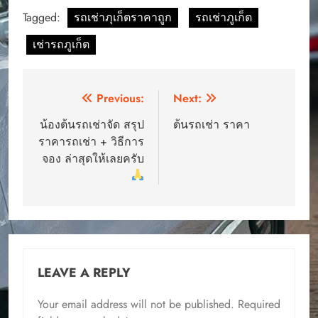
Tagged:
รถเช่าภุเก็ตราคาถูก
รถเช่าภูเก็ต
เช่ารถภูเก็ต
Post
Previous:
Next:
navigation
น้องต้นรถเช่าจัด สรุป
ต้นรถเช่า ราคา
ราคารถเช่า + วิธีการ
จอง ล่าสุดให้เลยครับ
LEAVE A REPLY
Your email address will not be published.
Required