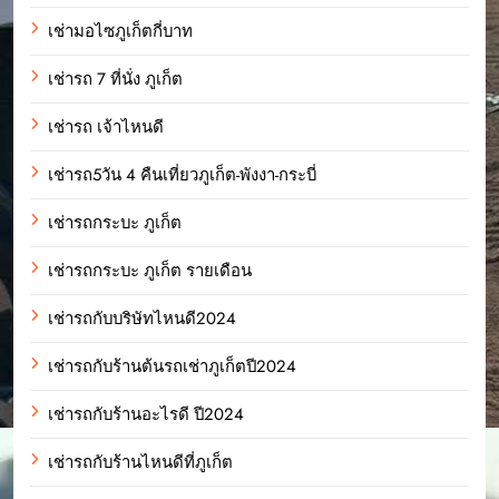
เช่ามอไซภูเก็ตกี่บาท
เช่ารถ 7 ที่นั่ง ภูเก็ต
เช่ารถ เจ้าไหนดี
เช่ารถ5วัน 4 คืนเที่ยวภูเก็ต-พังงา-กระบี่
เช่ารถกระบะ ภูเก็ต
เช่ารถกระบะ ภูเก็ต รายเดือน
เช่ารถกับบริษัทไหนดี2024
เช่ารถกับร้านต้นรถเช่าภูเก็ตปี2024
เช่ารถกับร้านอะไรดี ปี2024
เช่ารถกับร้านไหนดีที่ภูเก็ต