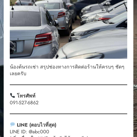
น้องต้นรถเช่า สรุปช่องทางการติดต่อร้านให้ครบๆ ชัดๆ
เลยครับ
โทรศัพท์
091-527-6862
LINE (ตอบไวที่สุด)
LINE ID: @abc000