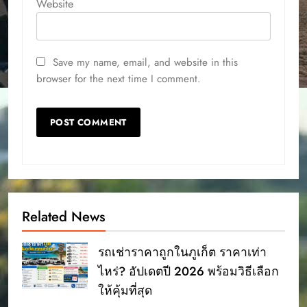
Website
Save my name, email, and website in this
browser for the next time I comment.
Related News
รถเช่าราคาถูกในภูเก็ต ราคาเท่า
ไหร่? อัปเดตปี 2026 พร้อมวิธีเลือก
ให้คุ้มที่สุด