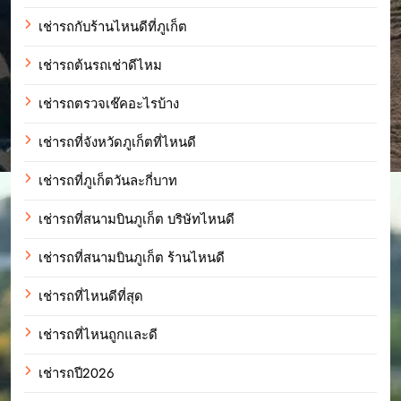
เช่ารถกับร้านไหนดีที่ภูเก็ต
เช่ารถต้นรถเช่าดีไหม
เช่ารถตรวจเช๊คอะไรบ้าง
เช่ารถที่จังหวัดภูเก็ตที่ไหนดี
เช่ารถที่ภูเก็ตวันละกี่บาท
เช่ารถที่สนามบินภูเก็ต บริษัทไหนดี
เช่ารถที่สนามบินภูเก็ต ร้านไหนดี
เช่ารถที่ไหนดีที่สุด
เช่ารถที่ไหนถูกและดี
เช่ารถปี2026