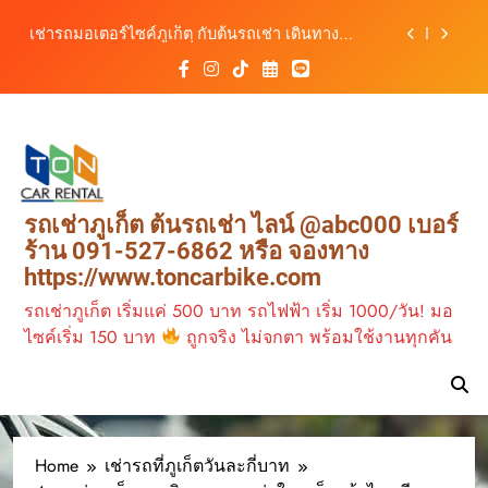
สะดวก ราคาประหยัด เริ่มต้นเพียง 150 บาท/วัน
Skip
ต้นรถเช่า ครบทุกฟังก์ชันการใช้งาน ครบทุกประเภท
to
รถ ตอบโจทย์ทุกการเดินทางในภูเก็ต
content
เช่ารถไฟฟ้าร้านต้นรถเช่า ทางเลือกใหม่ของการ
เที่ยวภูเก็ต ขับเงียบ ประหยัด และทันสมัย
ต้นรถเช่าภูเก็ต บริการรถเช่าครบวงจร ราคาคุ้มค่า
เดินทางสะดวกทุกเส้นทาง
เช่ารถมอเตอร์ไซค์ภูเก็ต กับต้นรถเช่า เดินทาง
สะดวก ราคาประหยัด เริ่มต้นเพียง 150 บาท/วัน
ต้นรถเช่า ครบทุกฟังก์ชันการใช้งาน ครบทุกประเภท
รถเช่าภูเก็ต ต้นรถเช่า ไลน์ @abc000 เบอร์
รถ ตอบโจทย์ทุกการเดินทางในภูเก็ต
ร้าน 091-527-6862 หรือ จองทาง
เช่ารถไฟฟ้าร้านต้นรถเช่า ทางเลือกใหม่ของการ
https://www.toncarbike.com
เที่ยวภูเก็ต ขับเงียบ ประหยัด และทันสมัย
รถเช่าภูเก็ต เริ่มแค่ 500 บาท รถไฟฟ้า เริ่ม 1000/วัน! มอ
ไซค์เริ่ม 150 บาท
ถูกจริง ไม่จกตา พร้อมใช้งานทุกคัน
Home
เช่ารถที่ภูเก็ตวันละกี่บาท