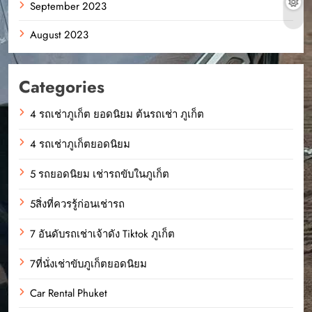
September 2023
August 2023
Categories
4 รถเช่าภูเก็ต ยอดนิยม ต้นรถเช่า ภูเก็ต
4 รถเช่าภูเก็ตยอดนิยม
5 รถยอดนิยม เช่ารถขับในภูเก็ต
5สิ่งที่ควรรู้ก่อนเช่ารถ
7 อันดับรถเช่าเจ้าดัง Tiktok ภูเก็ต
7ที่นั่งเช่าขับภูเก็ตยอดนิยม
Car Rental Phuket