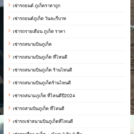
เช่ารถยนต์ ภูเก็ตราคาถูก
เช่ารถยนต์ภูเก็ต วันละกี่บาท
เช่ารถรายเดือน ภูเก็ต ราคา
เช่ารถสนามบินภูเก็ต
เช่ารถสนามบินภูเก็ต ที่ไหนดี
เช่ารถสนามบินภูเก็ต ร้านไหนดี
เช่ารถสนามบินภูเก็ตร้านไหนดี
เช่ารถสนามภูเก็ต ที่ไหนดีปี2024
เช่ารถสามบินภูเก็ต ที่ไหนดี
เช่ารถเช่าสนามบินภูเก็ตที่ไหนดี