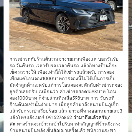
การเช่ารถกับร้านต้นรถเช่าง่ายมากเพียงแค่ บอกวันรับ
รถ-วันคืนรถ เวลารับรถ-เวลาคืนรถ เเล้วก็ทางร้านก็จะ
เช็ครถว่างให้ เพียงเท่านี้ก็ได้เช่ารถแล้วครับ การจอง
เพียงแค่โอนจอง1000บาทการจองนี้ไม่ได้เป็นการเก็บ
มัดจำลูกค้านะครับแต่การโอนจองจะหักกับค่าเช่ารถจอง
ลูกค้าเลยครับ เหมือนว่า ค่าเช่ารถยอด1598บาท โอน
จอง1000บาท ก็จ่ายส่วนที่เหลือ598บาท การ รับรถที่
ร้านต้นถเช่านั้นง่ายมาก เมื่อลูกค้ามาถึงสนามบินภูเก็ต
แล้วรับกระเป๋าเรียบร้อย แล้ว มารอที่ทางออกหมายเลข3
แล้วโทรแจ้งเบอร์ 0915276862
ว่ามาถึงแล้วครับ/
ค่ะ
ทางร้านจะเข้ารถเข้าไปรับมาทำสัญญาที่ร้านฝั่งตรง
ข้ามสนามบินหลังเซ็นสัญญาเสร็จแล้ว พนักงานจะพา