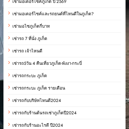
เช่ามอเตอร์ไซค์ภูเก็ต ปี 2569
เช่ามอเตอร์ไซค์และรถยนต์ที่ไหนดีในภูเก็ต?
เช่ามอไซภูเก็ตกี่บาท
เช่ารถ 7 ที่นั่ง ภูเก็ต
เช่ารถ เจ้าไหนดี
เช่ารถ5วัน 4 คืนเที่ยวภูเก็ต-พังงา-กระบี่
เช่ารถกระบะ ภูเก็ต
เช่ารถกระบะ ภูเก็ต รายเดือน
เช่ารถกับบริษัทไหนดี2024
เช่ารถกับร้านต้นรถเช่าภูเก็ตปี2024
เช่ารถกับร้านอะไรดี ปี2024