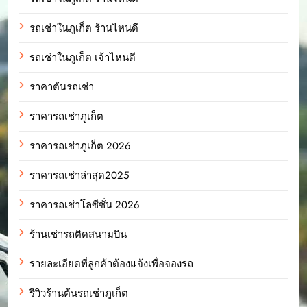
รถเช่าในภูเก็ต ร้านไหนดี
รถเช่าในภูเก็ต เจ้าไหนดี
ราคาต้นรถเช่า
ราคารถเช่าภูเก็ต
ราคารถเช่าภูเก็ต 2026
ราคารถเช่าล่าสุด2025
ราคารถเช่าโลซีซั่น 2026
ร้านเช่ารถติดสนามบิน
รายละเอียดที่ลูกค้าต้องแจ้งเพื่อจองรถ
รีวิวร้านต้นรถเช่าภูเก็ต