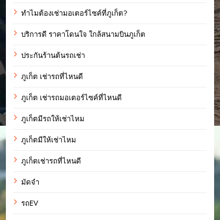
ทำไมต้องเช่ามอเตอร์ไซค์ที่ภูเก็ต?
บริการดี ราคาโดนใจ ใกล้สนามบินภูเก็ต
ประกันร้านต้นรถเช่า
ภูเก็ต เช่ารถที่ไหนดี
ภูเก็ต เช่ารถมอเตอร์ไซค์ที่ไหนดี
ภูเก็ตมีรถให้เช่าไหม
ภูเก็ตมีให้เช่าไหม
ภูเก็ตเช่ารถที่ไหนดี
มัดจำ
รถEV