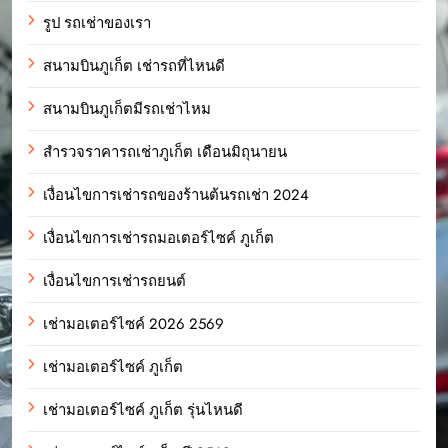
รูป รถเช่าของเรา
สนามบินภูเก็ต เช่ารถที่ไหนดี
สนามบินภูเก็ตมีรถเช่าไหม
สำรวจราคารถเช่าภูเก็ต เดือนมิถุนายน
เงื่อนไขการเช่ารถของร้านต้นรถเช่า 2024
เงื่อนไขการเช่ารถมอเตอร์ไซค์ ภูเก็ต
เงื่อนไขการเช่ารถยนต์
เช่ามอเตอร์ไซค์ 2026 2569
เช่ามอเตอร์ไซค์ ภูเก็ต
เช่ามอเตอร์ไซค์ ภูเก็ต รุ่นไหนดี