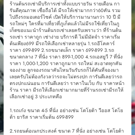
ร้านต้นรถเช่ามีบริการเช่าทั้งแบบรายวัน รายเดือน กา
รันตีคุณภาพ เชื่อถือได้ มีรถให้เช่ามากกว่า60คัน รวม
ไปถึงรถมอเตอร์ไซค์ เปิดให้บริการมานานกว่า 10 ปี มี
รถใหม่ๆ ใครที่มาเที่ยวที่ภูเก็ตแล้วไม่มีรถใช้เที่ยวในภู
เก็ตขอเเนะนำร้านต้นรถเช่าเลยครับเพราะว่า ที่ร้านต้น
รถเช่า ราคาถูก เช่าง่าย บริการดี ไม่มีมัดจำ ราคาเริ่ม
ต้นเพียง699 มีรถให้เลือกเช่าหลายรุ่น 1.รถอีโคคาร์
ราคา 699-899 2.รถขนาดเล็ก ราคา 699-899 3.รถ
ขนาดกลาง 7 ที่นั่ง ราคา 899-1,000 4.รถเอสยูวี 7 ที่นั่ง
ราคา 1,000-1,200 ราคาถูกมาก รถใหม่ สะอาดทุกคัน
จองง่าย ลูกจองรถมาคันไหนวันรับรถก็ได้คันที่จองมา
เลยครับไม่ต้องกังวลว่ารถจะไม่ตรงปก การันตีเลยว่ารถ
ตรงปกแน่นอน การันตีเลยว่า ราคาในเว็บ กับ ราคาหน้า
ร้าน ราคา มีรถให้เลือกเช่ามากมายที่ร้านรถเช่ามีรถให้
เลือกเช่าอยู่ 3 ประเภทคือ
1.รถเก๋ง ขนาด 4-5 ที่นั่ง อย่างเช่น โตโยต้า วีออส โตโย
ต้า ยาริส ราคาเริ่มต้น 699-899
2.รถยนต์อเนกประสงค์ ขนาด 7 ที่นั่ง อย่างเช่น โตโยต้า