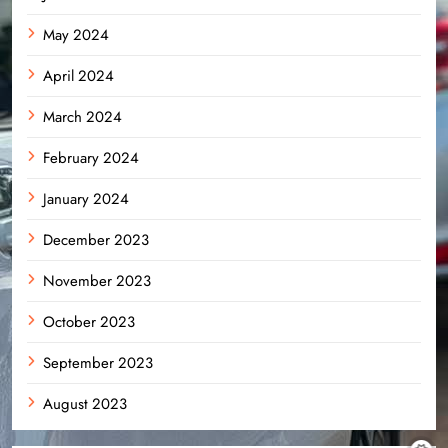
May 2024
April 2024
March 2024
February 2024
January 2024
December 2023
November 2023
October 2023
September 2023
August 2023