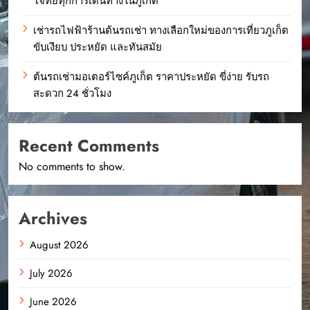
โจทย์ทุกการเดินทางในภูเก็ต
เช่ารถไฟฟ้าร้านต้นรถเช่า ทางเลือกใหม่ของการเที่ยวภูเก็ต
ขับเงียบ ประหยัด และทันสมัย
ต้นรถเช่ามอเตอร์ไซค์ภูเก็ต ราคาประหยัด ขี่ง่าย รับรถ
สะดวก 24 ชั่วโมง
Recent Comments
No comments to show.
Archives
August 2026
July 2026
June 2026