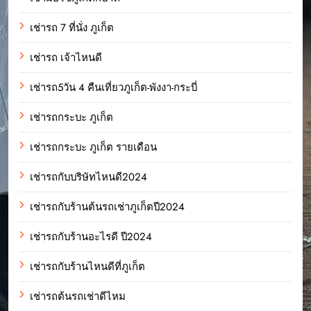
เช่ารถ 7 ที่นั่ง ภูเก็ต
เช่ารถ เจ้าไหนดี
เช่ารถ5วัน 4 คืนเที่ยวภูเก็ต-พังงา-กระบี่
เช่ารถกระบะ ภูเก็ต
เช่ารถกระบะ ภูเก็ต รายเดือน
เช่ารถกับบริษัทไหนดี2024
เช่ารถกับร้านต้นรถเช่าภูเก็ตปี2024
เช่ารถกับร้านอะไรดี ปี2024
เช่ารถกับร้านไหนดีที่ภูเก็ต
เช่ารถต้นรถเช่าดีไหม