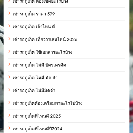
เช่ารถภูเก็ต ต้องเช็คอะไรบ้าง
เช่ารถภูเก็ต ราคา 599
เช่ารถภูเก็ต เจ้าไหน ดี
เช่ารถภูเก็ต เที่ยววาเลนไทน์ 2026
เช่ารถภูเก็ต ใช้เอกสารอะไรบ้าง
เช่ารถภูเก็ต ไม่มี บัตรเครดิต
เช่ารถภูเก็ต ไม่มี มัด จํา
เช่ารถภูเก็ต ไม่มีมัดจำ
เช่ารถภูเก็ตต้องเตรียมพาอะไรไปบ้าง
เช่ารถภูเก็ตที่ไหนดี 2025
เช่ารถภูเก็ตที่ไหนดีปี2024