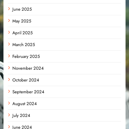
June 2025
May 2025
April 2025
March 2025
February 2025
November 2024
October 2024
September 2024
August 2024
July 2024
June 2024