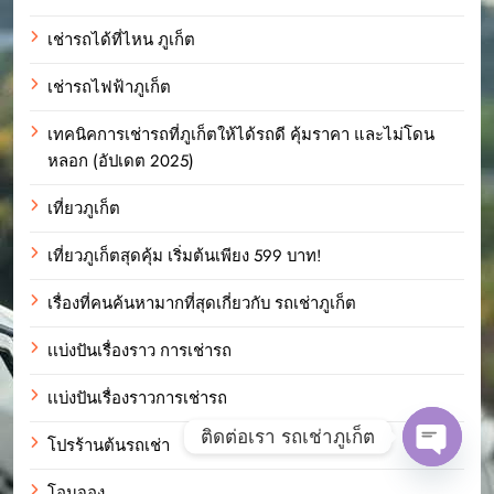
เช่ารถได้ที่ไหน ภูเก็ต
เช่ารถไฟฟ้าภูเก็ต
เทคนิคการเช่ารถที่ภูเก็ตให้ได้รถดี คุ้มราคา และไม่โดน
หลอก (อัปเดต 2025)
เที่ยวภูเก็ต
เที่ยวภูเก็ตสุดคุ้ม เริ่มต้นเพียง 599 บาท!
เรื่องที่คนค้นหามากที่สุดเกี่ยวกับ รถเช่าภูเก็ต
เเบ่งปันเรื่องราว การเช่ารถ
เเบ่งปันเรื่องราวการเช่ารถ
ติดต่อเรา รถเช่าภูเก็ต
โปรร้านต้นรถเช่า
Open c
โอนจอง