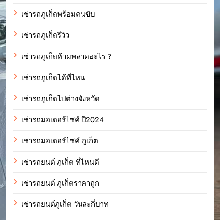
เช่ารถภูเก็ตพร้อมคนขับ
เช่ารถภูเก็ตรีวิว
เช่ารถภูเก็ตห้ามพลาดอะไร ?
เช่ารถภูเก็ตได้ที่ไหน
เช่ารถภูเก็ตไปต่างจังหวัด
เช่ารถมอเตอร์ไซค์ ปี2024
เช่ารถมอเตอร์ไซค์ ภูเก็ต
เช่ารถยนต์ ภูเก็ต ที่ไหนดี
เช่ารถยนต์ ภูเก็ตราคาถูก
เช่ารถยนต์ภูเก็ต วันละกี่บาท