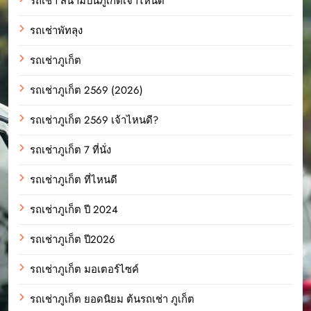
รถเช่า สนามบินภูเก็ตเจ้าไหนดี
รถเช่าพัทลุง
รถเช่าภูเก็ต
รถเช่าภูเก็ต 2569 (2026)
รถเช่าภูเก็ต 2569 เจ้าไหนดี?
รถเช่าภูเก็ต 7 ที่นั่ง
รถเช่าภูเก็ต ที่ไหนดี
รถเช่าภูเก็ต ปี 2024
รถเช่าภูเก็ต ปี2026
รถเช่าภูเก็ต มอเตอร์ไซค์
รถเช่าภูเก็ต ยอดนิยม ต้นรถเช่า ภูเก็ต