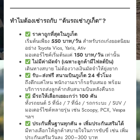
ทำไมต้องเช่ารถกับ “ต้นรถเช่าภูเก็ต”?
ราคาถูกที่สุดในภูเก็ต
เริ่มต้นเพียง
550 บาท/วัน
สำหรับรถเก๋งยอดนิยม
อย่าง Toyota Vios, Yaris, Ativ
มอเตอร์ไซค์เริ่มต้นแค่
150 บาท/วัน
เท่านั้น
ไม่มีค่ามัดจำ (เฉพาะลูกค้ามีไฟลต์บิน)
เดินทางสบาย ไม่ต้องวางเงินมัดจำให้ยุ่งยาก
รับ–ส่งฟรี สนามบินภูเก็ต 24 ชั่วโมง
ถึงดึกแค่ไหน พนักงานเราก็รอรับเสมอ พร้อม
บริการรถส่งลูกค้ากลับสนามบินหลังคืนรถ
มีรถให้เลือกเยอะกว่า 100 คัน
ทั้งรถยนต์ 5 ที่นั่ง / 7 ที่นั่ง / รถกระบะ / SUV /
มอเตอร์ไซค์หลายรุ่น เช่น Scoopy, PCX, Vespa
ฯลฯ
ประกันพื้นฐานทุกคัน + เพิ่มประกันเสริมได้
มีทางเลือกให้ลูกค้าสบายใจในการขับขี่ เช่น เพิ่ม
ประกันเสริมวันละ 200–300 บาท