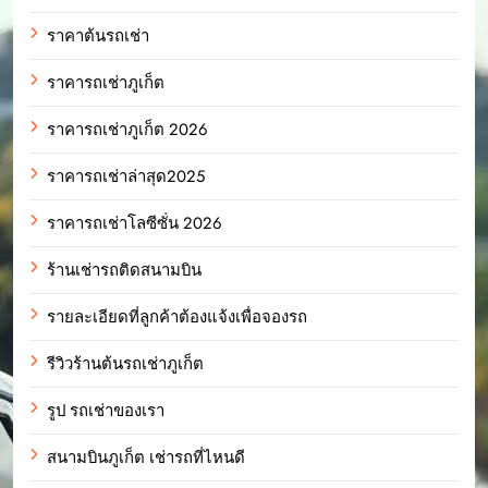
ราคาต้นรถเช่า
ราคารถเช่าภูเก็ต
ราคารถเช่าภูเก็ต 2026
ราคารถเช่าล่าสุด2025
ราคารถเช่าโลซีซั่น 2026
ร้านเช่ารถติดสนามบิน
รายละเอียดที่ลูกค้าต้องแจ้งเพื่อจองรถ
รีวิวร้านต้นรถเช่าภูเก็ต
รูป รถเช่าของเรา
สนามบินภูเก็ต เช่ารถที่ไหนดี