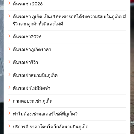
ต้นรถเช่า 2026
ต้นรถเช่า ภูเก็ต เป็นบริษัทเช่ารถที่ได้รับความนิยมในภูเก็ต มี
รีวิวจากลูกค้าทั้งดีและไม่ดี
ต้นรถเช่า2026
ต้นรถเช่าภูเก็ตราคา
ต้นรถเช่ารีวิว
ต้นรถเช่าสนามบินภูเก็ต
ต้นรถเช่าไม่มีมัดจำ
ถามตอบรถเช่า ภูเก็ต
ทำไมต้องเช่ามอเตอร์ไซค์ที่ภูเก็ต?
บริการดี ราคาโดนใจ ใกล้สนามบินภูเก็ต