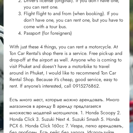
Driver’s license (original). If you don’t have one,
you can rent one.
Flight flight to and from (when booking). If you
don’t have one, you can rent one, but you have to
come with a tour bus.
Passport (for foreigners)
With just these 4 things, you can rent a motorcycle. At
Ton Car Rental’s shop there is a service. Free pick-up and
drop-off at the airport as well. Anyone who is coming to
visit Phuket and doesn’t have a motorbike to travel
around in Phuket, I would like to recommend Ton Car
Rental Shop. Because it’s cheap, good service, easy to
rent. If anyone’s interested, call 0915276862.
Есть много мест, которые можно арендовать. Много
магазинов в аренду В аренду предлагается
множество моделей мотоциклов. 1. Honda Scoopy 2.
Honda Click 3. Suzuki Next 4. Suzuki Smash 5. Honda
PCX 6. Honda Click 160cc 7. Vespa, легко арендовать,
без проблем. Есть рейс без залога. Используйте