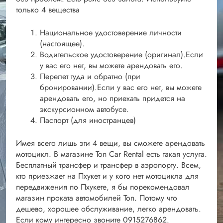
только 4 вещества
Национальное удостоверение личности
(настоящее).
Водительское удостоверение (оригинал).Если
у вас его нет, вы можете арендовать его.
Перелет туда и обратно (при
бронировании).Если у вас его нет, вы можете
арендовать его, но приехать придется на
экскурсионном автобусе.
Паспорт (для иностранцев)
Имея всего лишь эти 4 вещи, вы сможете арендовать
мотоцикл. В магазине Ton Car Rental есть такая услуга.
Бесплатный трансфер и трансфер в аэропорту. Всем,
кто приезжает на Пхукет и у кого нет мотоцикла для
передвижения по Пхукете, я бы порекомендовал
магазин проката автомобилей Ton. Потому что
дешево, хорошее обслуживание, легко арендовать.
Если кому интересно звоните 0915276862.