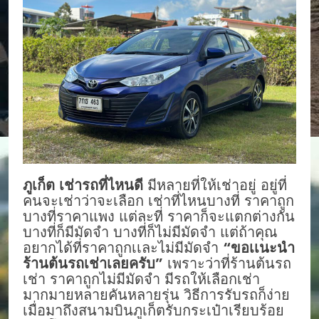
ภูเก็ต เช่ารถที่ไหนดี
มีหลายที่ให้เช่าอยู่ อยู่ที่
คนจะเช่าว่าจะเลือก เช่าที่ไหนบางที่ ราคาถูก
บางที่ราคาแพง แต่ละที่ ราคาก็จะแตกต่างกัน
บางที่ก็มีมัดจำ บางที่ก็ไม่มีมัดจำ แต่ถ้าคุณ
อยากได้ที่ราคาถูกเเละไม่มีมัดจำ
“ขอเเนะนำ
ร้านต้นรถเช่าเลยครับ”
เพราะว่าที่ร้านต้นรถ
เช่า ราคาถูกไม่มีมัดจำ มีรถให้เลือกเช่า
มากมายหลายคันหลายรุ่น วิธีการรับรถก็ง่าย
เมื่อมาถึงสนามบินภูเก็ตรับกระเป๋าเรียบร้อย