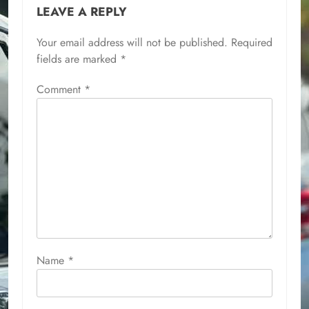
LEAVE A REPLY
Your email address will not be published.
Required
fields are marked
*
Comment
*
Name
*