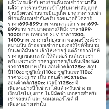
แล้วโทรแจ้งกับทางร้านต้นรถเช่าว่า
“มาถึง
แล้ว
” ทางร้านขับรถเข้าไปรับมาทำสัญญาที่
ร้านฝั่งตรงข้าสนามบินภูเก็ต มาดูราคารถเช่า
ที่ร้านต้นรถเช่ากันครับ รถขนาดอีโคคาร์
ราคา
699-899
บาท รถขนาดเล็ก ราคา
699-
899
บาท รถขนาดกลาง7ที่นั่ง ราคา
899-
1000
บาท รถขนาด SUV ราคา
1200-
1400
บาท เช่าง่ายไม่ยุ่งยาก มอเตอร์ไซค์เช่า
สนามบิน ถ้าอยากเช่ารถมอเตอร์ไซค์ที่สนาม
บินเลยก็มีหลายเจ้าให้เช่าอยู่ แต่ถ้าอยากได้ที่
ราคาถูกขอเเนะนำให้ติดต่อร้านต้นรถเช่า
ครับ เพราะว่า ราคาถูกราคาเริ่มต้นเพียง
150
ราคา
150
บาท เป็น ฮอนด้าคลิ้ก
125cc
สกูป
ปี้
110cc
ซูซูกิเน็ก
110cc
ซูซูกิสแมท
110cc
ราคา300บาท เป็น ฮอนด้า
PCX160cc
ฮอนด้าคลิ้ก
160cc
เวสป้า
125cc
มี
เพียง4อย่างนี้ก็เช่ารถได้เเล้วครับเช่าง่าย
เงื่อนไขไม่ยุ่งยาก ไม่มีมัดจำ เอกสารสำหรับ
เช่ารถยนต์ และ รถมอเตอร์ไซค์ มี
เพียง4อย่างเท่านั้น