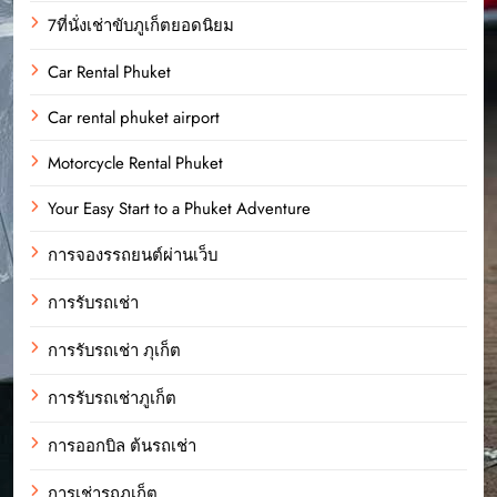
7ที่นั่งเช่าขับภูเก็ตยอดนิยม
Car Rental Phuket
Car rental phuket airport
Motorcycle Rental Phuket
Your Easy Start to a Phuket Adventure
การจองรรถยนต์ผ่านเว็บ
การรับรถเช่า
การรับรถเช่า ภุเก็ต
การรับรถเช่าภูเก็ต
การออกบิล ต้นรถเช่า
การเช่ารถภูเก็ต