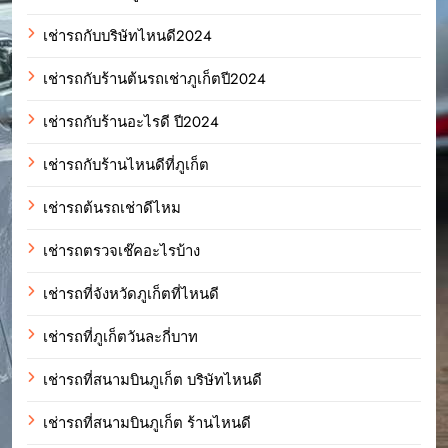
เช่ารถกับบริษัทไหนดี2024
เช่ารถกับร้านต้นรถเช่าภูเก็ตปี2024
เช่ารถกับร้านอะไรดี ปี2024
เช่ารถกับร้านไหนดีที่ภูเก็ต
เช่ารถต้นรถเช่าดีไหม
เช่ารถตรวจเช๊คอะไรบ้าง
เช่ารถที่จังหวัดภูเก็ตที่ไหนดี
เช่ารถที่ภูเก็ตวันละกี่บาท
เช่ารถที่สนามบินภูเก็ต บริษัทไหนดี
เช่ารถที่สนามบินภูเก็ต ร้านไหนดี