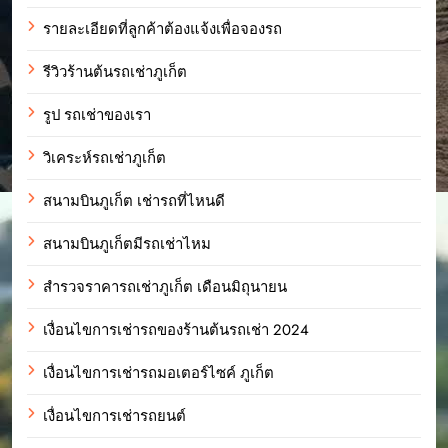
รายละเอียดที่ลูกค้าต้องแจ้งเพื่อจองรถ
รีวิวร้านต้นรถเช่าภูเก็ต
รูป รถเช่าของเรา
วิเคระห์รถเช่าภูเก็ต
สนามบินภูเก็ต เช่ารถที่ไหนดี
สนามบินภูเก็ตมีรถเช่าไหม
สำรวจราคารถเช่าภูเก็ต เดือนมิถุนายน
เงื่อนไขการเช่ารถของร้านต้นรถเช่า 2024
เงื่อนไขการเช่ารถมอเตอร์ไซค์ ภูเก็ต
เงื่อนไขการเช่ารถยนต์