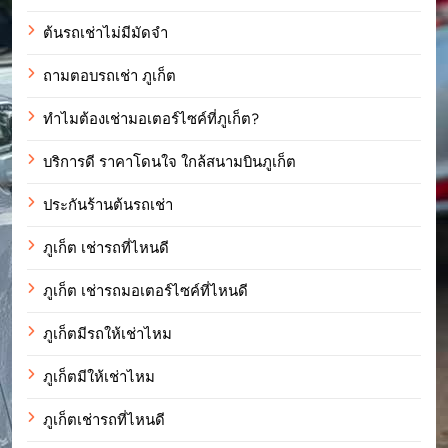
ต้นรถเช่าไม่มีมัดจำ
ถามตอบรถเช่า ภูเก็ต
ทำไมต้องเช่ามอเตอร์ไซค์ที่ภูเก็ต?
บริการดี ราคาโดนใจ ใกล้สนามบินภูเก็ต
ประกันร้านต้นรถเช่า
ภูเก็ต เช่ารถที่ไหนดี
ภูเก็ต เช่ารถมอเตอร์ไซค์ที่ไหนดี
ภูเก็ตมีรถให้เช่าไหม
ภูเก็ตมีให้เช่าไหม
ภูเก็ตเช่ารถที่ไหนดี