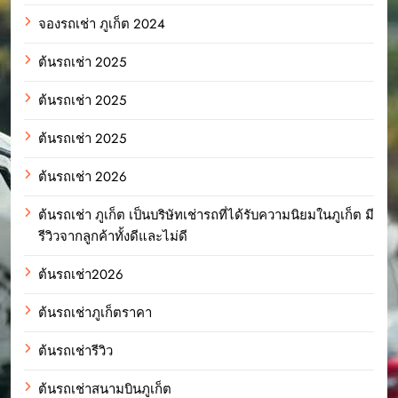
จองรถเช่า ภูเก็ต 2024
ต้นรถเช่า 2025
ต้นรถเช่า 2025
ต้นรถเช่า 2025
ต้นรถเช่า 2026
ต้นรถเช่า ภูเก็ต เป็นบริษัทเช่ารถที่ได้รับความนิยมในภูเก็ต มี
รีวิวจากลูกค้าทั้งดีและไม่ดี
ต้นรถเช่า2026
ต้นรถเช่าภูเก็ตราคา
ต้นรถเช่ารีวิว
ต้นรถเช่าสนามบินภูเก็ต