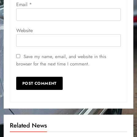
Email
*
Website
Save my name, email, and website in this
browser for the next time I comment.
Related News