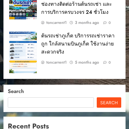
ช่องทางติดต่อร้านต้นรถเช่า และ
การบริการครบวงจร 24 ชั่วโมง
toncarrent1
3 months ago
0
ต้นรถเช่าภูเก็ต บริการรถเช่าราคา
ถูก ใกล้สนามบินภูเก็ต ใช้งานง่าย
สะดวกจริง
toncarrent1
5 months ago
0
Search
SEARCH
Recent Posts