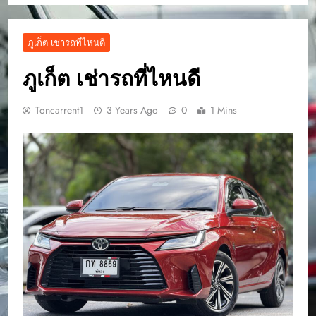
ภูเก็ต เช่ารถที่ไหนดี
ภูเก็ต เช่ารถที่ไหนดี
Toncarrent1
3 Years Ago
0
1 Mins