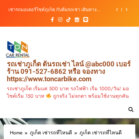
เดินทางสะดวกทุกเส้นทาง
Skip
เช่ารถมอเตอร์ไซค์ภูเก็ต กับต้นรถเช่า เดินทาง
to
สะดวก ราคาประหยัด เริ่มต้นเพียง 150 บาท/วัน
content
ต้นรถเช่า ครบทุกฟังก์ชันการใช้งาน ครบทุกประเภท
รถ ตอบโจทย์ทุกการเดินทางในภูเก็ต
วิเคราะห์ตลาดรถเช่าภูเก็ต 3 เดือนข้างหน้า:
สิงหาคม–ตุลาคม 2569
ต้นรถเช่าภูเก็ต บริการรถเช่าครบวงจร ราคาคุ้มค่า
เดินทางสะดวกทุกเส้นทาง
เช่ารถมอเตอร์ไซค์ภูเก็ต กับต้นรถเช่า เดินทาง
รถเช่าภูเก็ต ต้นรถเช่า ไลน์ @abc000 เบอร์
สะดวก ราคาประหยัด เริ่มต้นเพียง 150 บาท/วัน
ร้าน 091-527-6862 หรือ จองทาง
ต้นรถเช่า ครบทุกฟังก์ชันการใช้งาน ครบทุกประเภท
https://www.toncarbike.com
รถ ตอบโจทย์ทุกการเดินทางในภูเก็ต
รถเช่าภูเก็ต เริ่มแค่ 500 บาท รถไฟฟ้า เริ่ม 1000/วัน! มอ
ไซค์เริ่ม 150 บาท
ถูกจริง ไม่จกตา พร้อมใช้งานทุกคัน
Home
ภูเก็ต เช่ารถที่ไหนดี
ภูเก็ต เช่ารถที่ไหนดี