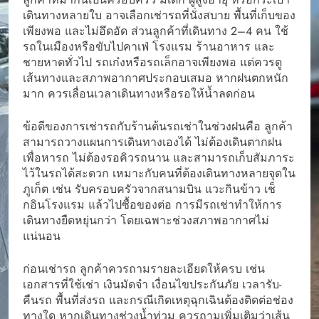
เดินทางหลายใบ อาจเลือกเช่ารถที่นั่งสบาย พื้นที่เก็บของ
เพียงพอ และไม่อึดอัด ส่วนลูกค้าที่เดินทาง 2–4 คน ใช้
รถในเมืองหรือขับไปคาเฟ่ โรงแรม ร้านอาหาร และ
ชายหาดทั่วไป รถเก๋งหรือรถเล็กอาจเพียงพอ แต่ควรดู
เส้นทางและสภาพอากาศประกอบเสมอ หากฝนตกหนัก
มาก ควรเลื่อนเวลาเดินทางหรือรอให้น้ำลดก่อน
ข้อดีของการเช่ารถกับร้านต้นรถเช่าในช่วงฝนคือ ลูกค้า
สามารถวางแผนการเดินทางเองได้ ไม่ต้องเดินตากฝน
เพื่อหารถ ไม่ต้องรอคิวรถนาน และสามารถเก็บสัมภาระ
ไว้ในรถได้สะดวก เหมาะกับคนที่ต้องเดินทางหลายจุดใน
ภูเก็ต เช่น รับครอบครัวจากสนามบิน แวะกินข้าว เช็
กอินโรงแรม แล้วไปซื้อของต่อ การมีรถเช่าทำให้การ
เดินทางยืดหยุ่นกว่า โดยเฉพาะช่วงสภาพอากาศไม่
แน่นอน
ก่อนเช่ารถ ลูกค้าควรถามรายละเอียดให้ครบ เช่น
เอกสารที่ใช้เช่า เงินมัดจำ เงื่อนไขประกันภัย เวลารับ-
คืนรถ พื้นที่ส่งรถ และกรณีเกิดเหตุฉุกเฉินต้องติดต่อช่อง
ทางใด หากเดินทางช่วงน้ำท่วม ควรถามเพิ่มเติมว่าเส้น