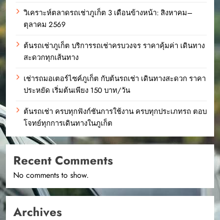
วิเคราะห์ตลาดรถเช่าภูเก็ต 3 เดือนข้างหน้า: สิงหาคม–
ตุลาคม 2569
ต้นรถเช่าภูเก็ต บริการรถเช่าครบวงจร ราคาคุ้มค่า เดินทาง
สะดวกทุกเส้นทาง
เช่ารถมอเตอร์ไซค์ภูเก็ต กับต้นรถเช่า เดินทางสะดวก ราคา
ประหยัด เริ่มต้นเพียง 150 บาท/วัน
ต้นรถเช่า ครบทุกฟังก์ชันการใช้งาน ครบทุกประเภทรถ ตอบ
โจทย์ทุกการเดินทางในภูเก็ต
Recent Comments
No comments to show.
Archives