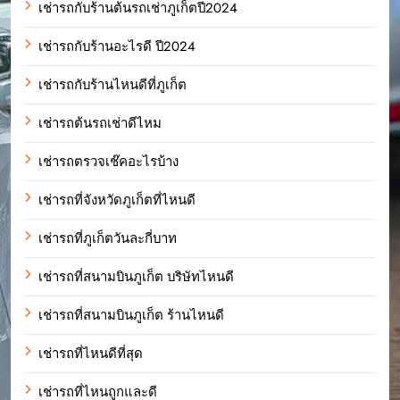
เช่ารถกับร้านต้นรถเช่าภูเก็ตปี2024
เช่ารถกับร้านอะไรดี ปี2024
เช่ารถกับร้านไหนดีที่ภูเก็ต
เช่ารถต้นรถเช่าดีไหม
เช่ารถตรวจเช๊คอะไรบ้าง
เช่ารถที่จังหวัดภูเก็ตที่ไหนดี
เช่ารถที่ภูเก็ตวันละกี่บาท
เช่ารถที่สนามบินภูเก็ต บริษัทไหนดี
เช่ารถที่สนามบินภูเก็ต ร้านไหนดี
เช่ารถที่ไหนดีที่สุด
เช่ารถที่ไหนถูกและดี