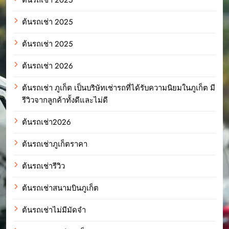
ต้นรถเช่า 2025
ต้นรถเช่า 2025
ต้นรถเช่า 2025
ต้นรถเช่า 2026
ต้นรถเช่า ภูเก็ต เป็นบริษัทเช่ารถที่ได้รับความนิยมในภูเก็ต มี
รีวิวจากลูกค้าทั้งดีและไม่ดี
ต้นรถเช่า2026
ต้นรถเช่าภูเก็ตราคา
ต้นรถเช่ารีวิว
ต้นรถเช่าสนามบินภูเก็ต
ต้นรถเช่าไม่มีมัดจำ