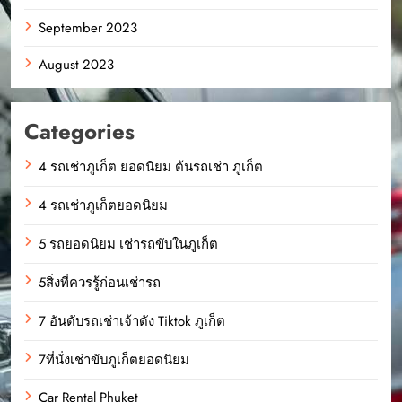
September 2023
August 2023
Categories
4 รถเช่าภูเก็ต ยอดนิยม ต้นรถเช่า ภูเก็ต
4 รถเช่าภูเก็ตยอดนิยม
5 รถยอดนิยม เช่ารถขับในภูเก็ต
5สิ่งที่ควรรู้ก่อนเช่ารถ
7 อันดับรถเช่าเจ้าดัง Tiktok ภูเก็ต
7ที่นั่งเช่าขับภูเก็ตยอดนิยม
Car Rental Phuket