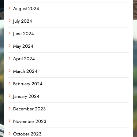
August 2024
July 2024
June 2024
May 2024
April 2024
March 2024
February 2024
January 2024
December 2023
November 2023
October 2023