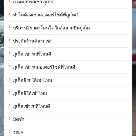
ถามตอบรถเช่า ภูเก็ต
ทำไมต้องเช่ามอเตอร์ไซค์ที่ภูเก็ต?
บริการดี ราคาโดนใจ ใกล้สนามบินภูเก็ต
ประกันร้านต้นรถเช่า
ภูเก็ต เช่ารถที่ไหนดี
ภูเก็ต เช่ารถมอเตอร์ไซค์ที่ไหนดี
ภูเก็ตมีรถให้เช่าไหม
ภูเก็ตมีให้เช่าไหม
ภูเก็ตเช่ารถที่ไหนดี
มัดจำ
รถEV