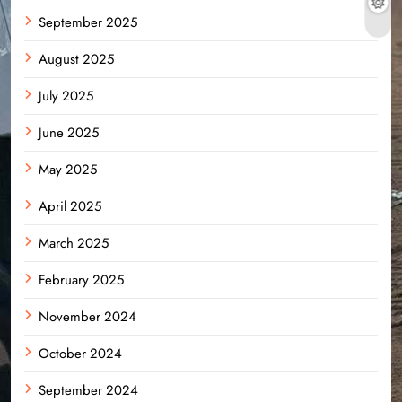
September 2025
August 2025
July 2025
June 2025
May 2025
April 2025
March 2025
February 2025
November 2024
October 2024
September 2024