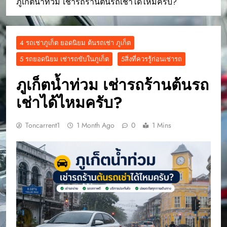
ภูเก็ตน้ำท่วม เช่ารถร้านต้นรถเช่าได้ไหมครับ?
4 รถเช่าภูเก็ต ยอดนิยม ต้นรถเช่า ภูเก็ต
5 รถยอดนิยม เช่ารถขับในภูเก็ต
5สิ่งที่ควรรู้ก่อนเช่ารถ
ภูเก็ตน้ำท่วม เช่ารถร้านต้นรถ
เช่าได้ไหมครับ?
Toncarrent1
1 Month Ago
0
1 Mins