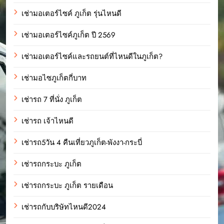
เช่ามอเตอร์ไซค์ ภูเก็ต รุ่นไหนดี
เช่ามอเตอร์ไซค์ภูเก็ต ปี 2569
เช่ามอเตอร์ไซค์และรถยนต์ที่ไหนดีในภูเก็ต?
เช่ามอไซภูเก็ตกี่บาท
เช่ารถ 7 ที่นั่ง ภูเก็ต
เช่ารถ เจ้าไหนดี
เช่ารถ5วัน 4 คืนเที่ยวภูเก็ต-พังงา-กระบี่
เช่ารถกระบะ ภูเก็ต
เช่ารถกระบะ ภูเก็ต รายเดือน
เช่ารถกับบริษัทไหนดี2024