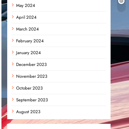
May 2024
April 2024
March 2024
February 2024
January 2024
December 2023
November 2023
October 2023
September 2023
August 2023