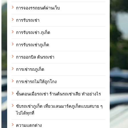
การจองรรถยนต์ผ่านเว็บ
การรับรถเช่า
การรับรถเช่า ภุเก็ต
การรับรถเช่าภูเก็ต
การออกบิล ต้นรถเช่า
การเช่ารถภูเก็ต
การเช่ารถไม่ให้ถูกโกง
ขั้นตอนเมื่อรถเช่า ร้านต้นรถเช่าเสีย ทำอย่างไร
ขับรถเช่าภูเก็ต เที่ยวแลนมาร์คภูเก็ตแบบสบาย ๆ
ไปได้ทุกที่
ความแตกต่าง