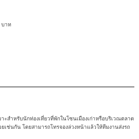
0 บาท
มาะสำหรับนักท่องเที่ยวที่พักในโซนเมืองเก่าหรือบริเวณตลาด
ด้วยเช่นกัน โดยสามารถโทรจองล่วงหน้าแล้วให้ทีมงานส่งรถ