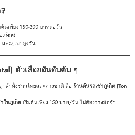
ต?
่มต้นเพียง 150-300 บาทต่อวัน
แท็กซี่
ย และภูเขาสูงชัน
tal) ตัวเลือกอันดับต้น ๆ
ลูกค้าทั้งชาวไทยและต่างชาติ คือ
ร้านต้นรถเช่าภูเก็ต (Ton
าในภูเก็ต
เริ่มต้นเพียง 150 บาท/วัน ไม่ต้องวางมัดจำ