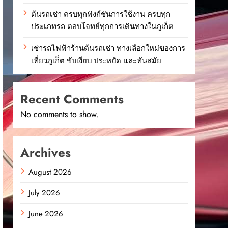
ต้นรถเช่า ครบทุกฟังก์ชันการใช้งาน ครบทุก
ประเภทรถ ตอบโจทย์ทุกการเดินทางในภูเก็ต
เช่ารถไฟฟ้าร้านต้นรถเช่า ทางเลือกใหม่ของการ
เที่ยวภูเก็ต ขับเงียบ ประหยัด และทันสมัย
Recent Comments
No comments to show.
Archives
August 2026
July 2026
June 2026