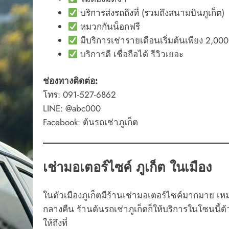
บริการส่งรถถึงที่ (รวมถึงสนามบินภูเก็ต)
หมวกกันน็อกฟรี
มีบริการเช่ารายเดือนเริ่มต้นเพียง 2,00
บริการดี เชื่อถือได้ รีวิวเยอะ
ช่องทางติดต่อ:
โทร: 091-527-6862
LINE: @abc000
Facebook: ต้นรถเช่าภูเก็ต
เช่ามอเตอร์ไซค์ ภูเก็ต ในเมือง
ในตัวเมืองภูเก็ตมีร้านเช่ามอเตอร์ไซค์มากมาย เห
กลางคืน ร้านต้นรถเช่าภูเก็ตก็ให้บริการในโซนนี้
ให้ถึงที่