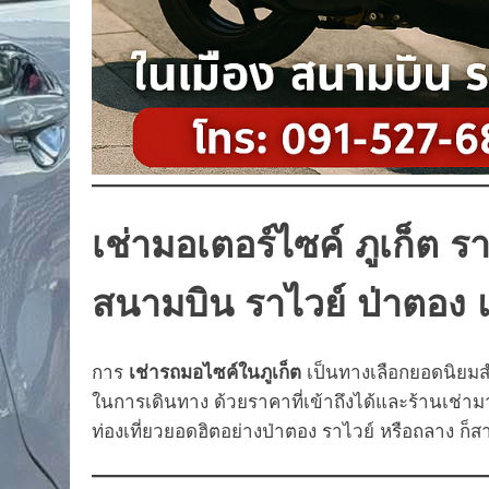
เช่ามอเตอร์ไซค์ ภูเก็ต 
สนามบิน ราไวย์ ป่าตอง
การ
เช่ารถมอไซค์ในภูเก็ต
เป็นทางเลือกยอดนิยมสำ
ในการเดินทาง ด้วยราคาที่เข้าถึงได้และร้านเช่ามา
ท่องเที่ยวยอดฮิตอย่างป่าตอง ราไวย์ หรือถลาง ก