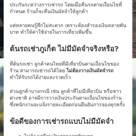
ประกันระหว่างการเช่ารถ โดยเมื่อคืนรถตามเงื่อนไขที่
กำหนด ร้านก็จะคืนเงินมัดจำให้ลูกค้า
แต่หลายคนรู้สึกไม่สะดวก เพราะต้องสำรองเงินหลายพัน
บาท ทำให้ค่าใช้จ่ายในการเที่ยวเพิ่มขึ้น
ต้นรถเช่าภูเก็ต ไม่มีมัดจำจริงหรือ?
ที่ต้นรถเช่า ลูกค้าคนไทยที่มีเที่ยวบินตามเงื่อนไขของ
ร้าน สามารถเช่ารถได้โดย
ไม่ต้องวางเงินมัดจำรถ
ทำให้รับรถได้ง่ายและรวดเร็ว
ส่วนลูกค้าบางกรณี เช่น ลูกค้าที่ไม่มีเที่ยวบิน หรือชาว
ต่างชาติ อาจมีการวางเงินประกันตามเงื่อนไขของร้าน
ซึ่งพนักงานจะแจ้งรายละเอียดก่อนยืนยันการจองทุกครั้ง
ข้อดีของการเช่ารถแบบไม่มีมัดจำ