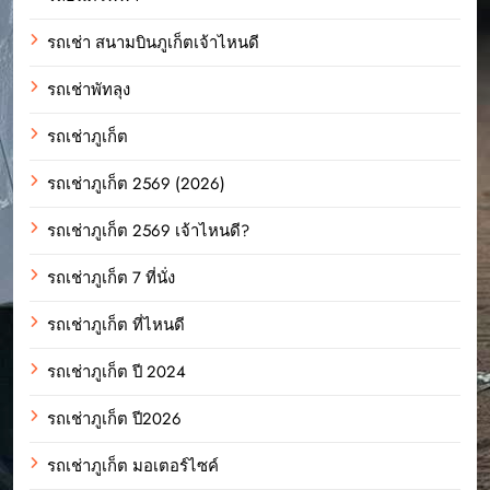
รถเช่า สนามบินภูเก็ตเจ้าไหนดี
รถเช่าพัทลุง
รถเช่าภูเก็ต
รถเช่าภูเก็ต 2569 (2026)
รถเช่าภูเก็ต 2569 เจ้าไหนดี?
รถเช่าภูเก็ต 7 ที่นั่ง
รถเช่าภูเก็ต ที่ไหนดี
รถเช่าภูเก็ต ปี 2024
รถเช่าภูเก็ต ปี2026
รถเช่าภูเก็ต มอเตอร์ไซค์