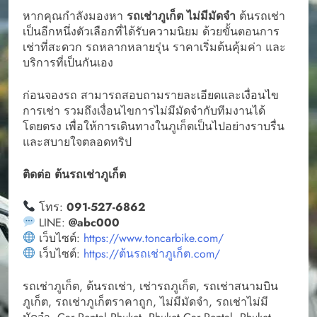
หากคุณกำลังมองหา
รถเช่าภูเก็ต ไม่มีมัดจำ
ต้นรถเช่า
เป็นอีกหนึ่งตัวเลือกที่ได้รับความนิยม ด้วยขั้นตอนการ
เช่าที่สะดวก รถหลากหลายรุ่น ราคาเริ่มต้นคุ้มค่า และ
บริการที่เป็นกันเอง
ก่อนจองรถ สามารถสอบถามรายละเอียดและเงื่อนไข
การเช่า รวมถึงเงื่อนไขการไม่มีมัดจำกับทีมงานได้
โดยตรง เพื่อให้การเดินทางในภูเก็ตเป็นไปอย่างราบรื่น
และสบายใจตลอดทริป
ติดต่อ ต้นรถเช่าภูเก็ต
โทร:
091-527-6862
LINE:
@abc000
เว็บไซต์:
https://www.toncarbike.com/
เว็บไซต์:
https://ต้นรถเช่าภูเก็ต.com/
รถเช่าภูเก็ต, ต้นรถเช่า, เช่ารถภูเก็ต, รถเช่าสนามบิน
ภูเก็ต, รถเช่าภูเก็ตราคาถูก, ไม่มีมัดจำ, รถเช่าไม่มี