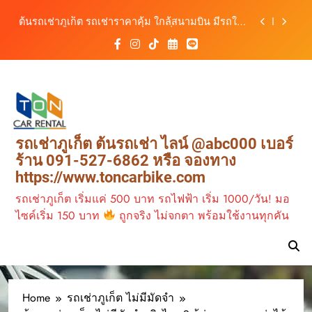
ภูเก็ตคล่องตัว กับต้นรถเช่าภูเก็ต
Skip
ต้นรถเช่าภูเก็ต รถเช่าราคาคุ้ม ใกล้สนามบิน มีรถให้
to
เลือกหลากหลาย พร้อมบริการ 24 ชั่วโมง
content
วิเคราะห์ตลาดรถเช่าภูเก็ต 3 เดือนข้างหน้า:
สิงหาคม–ตุลาคม 2569
ต้นรถเช่าสนามบินภูเก็ต รถเช่าใกล้สนามบิน เดินทาง
สะดวก เที่ยวภูเก็ตได้อย่างอิสระ
รถเช่าภูเก็ต มอเตอร์ไซค์ ทางเลือกเดินทางง่าย เที่ยว
ภูเก็ตคล่องตัว กับต้นรถเช่าภูเก็ต
ต้นรถเช่าภูเก็ต รถเช่าราคาคุ้ม ใกล้สนามบิน มีรถให้
รถเช่าภูเก็ต ต้นรถเช่า ไลน์ @abc000 เบอร์
เลือกหลากหลาย พร้อมบริการ 24 ชั่วโมง
ร้าน 091-527-6862 หรือ จองทาง
วิเคราะห์ตลาดรถเช่าภูเก็ต 3 เดือนข้างหน้า:
https://www.toncarbike.com
สิงหาคม–ตุลาคม 2569
รถเช่าภูเก็ต เริ่มแค่ 500 บาท รถไฟฟ้า เริ่ม 1000/วัน! มอ
ไซค์เริ่ม 150 บาท
ถูกจริง ไม่จกตา พร้อมใช้งานทุกคัน
Home
รถเช่าภูเก็ต ไม่มีมัดจำ