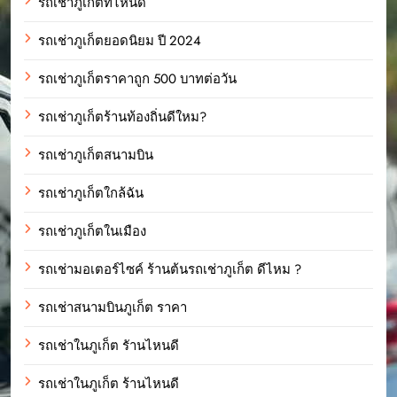
รถเช่าภูเก็ตที่ไหนดี
รถเช่าภูเก็ตยอดนิยม ปี 2024
รถเช่าภูเก็ตราคาถูก 500 บาทต่อวัน
รถเช่าภูเก็ตร้านท้องถิ่นดีใหม?
รถเช่าภูเก็ตสนามบิน
รถเช่าภูเก็ตใกล้ฉัน
รถเช่าภูเก็ตในเมือง
รถเช่ามอเตอร์ไซค์ ร้านต้นรถเช่าภูเก็ต ดีไหม ?
รถเช่าสนามบินภูเก็ต ราคา
รถเช่าในภูเก็ต รัานไหนดี
รถเช่าในภูเก็ต ร้านไหนดี