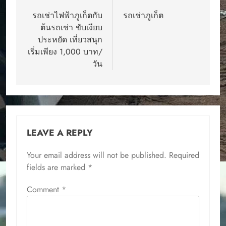
navigation
รถเช่าไฟฟ้าภูเก็ตกับ
รถเช่าภูเก็ต
ต้นรถเช่า ขับเงียบ
ประหยัด เที่ยวสนุก
เริ่มเพียง 1,000 บาท/
วัน
LEAVE A REPLY
Your email address will not be published.
Required
fields are marked
*
Comment
*