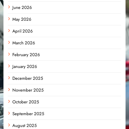
June 2026
May 2026
April 2026
March 2026
February 2026
January 2026
December 2025
November 2025
October 2025
September 2025
August 2025