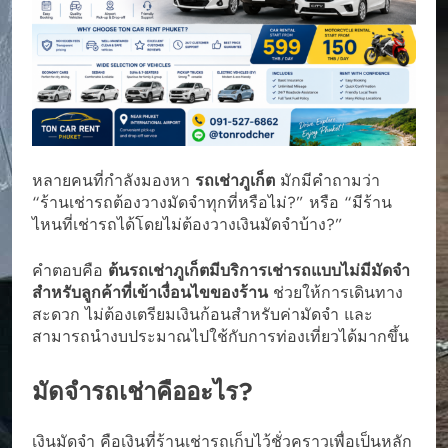
หลายคนที่กำลังมองหา
รถเช่าภูเก็ต
มักมีคำถามว่า
“ร้านเช่ารถต้องวางมัดจำทุกที่หรือไม่?” หรือ “มีร้าน
ไหนที่เช่ารถได้โดยไม่ต้องวางเงินมัดจำบ้าง?”
คำตอบคือ
ต้นรถเช่าภูเก็ตมีบริการเช่ารถแบบไม่มีมัดจำ
สำหรับลูกค้าที่เข้าเงื่อนไขของร้าน
ช่วยให้การเดินทาง
สะดวก ไม่ต้องเตรียมเงินก้อนสำหรับค่ามัดจำ และ
สามารถนำงบประมาณไปใช้กับการท่องเที่ยวได้มากขึ้น
มัดจำรถเช่าคืออะไร?
เงินมัดจำ คือเงินที่ร้านเช่ารถเก็บไว้ชั่วคราวเพื่อเป็นหลัก