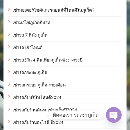
เช่ามอเตอร์ไซค์และรถยนต์ที่ไหนดีในภูเก็ต?
เช่ามอไซภูเก็ตกี่บาท
เช่ารถ 7 ที่นั่ง ภูเก็ต
เช่ารถ เจ้าไหนดี
เช่ารถ5วัน 4 คืนเที่ยวภูเก็ต-พังงา-กระบี่
เช่ารถกระบะ ภูเก็ต
เช่ารถกระบะ ภูเก็ต รายเดือน
เช่ารถกับบริษัทไหนดี2024
เช่ารถกับร้านต้นรถเช่าภูเก็ตปี2024
ติดต่อเรา รถเช่าภูเก็ต
เช่ารถกับร้านอะไรดี ปี2024
Open c