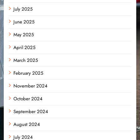
July 2025
June 2025
May 2025
April 2025
March 2025
February 2025
November 2024
October 2024
September 2024
August 2024
July 2024