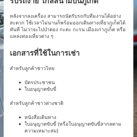
รับรถง่าย ใกล้สนามบินภูเก็ต
หลังจากลงเครื่อง สามารถนัดรับรถกับทีมงานได้อย่าง
สะดวก ใช้เวลาไม่นานก็พร้อมออกเดินทางเที่ยวภูเก็ตได้
ทันที ไม่ว่าจะไปป่าตอง กะตะ กะรน เมืองเก่าภูเก็ต หรือ
แหล่งท่องเที่ยวต่าง ๆ
เอกสารที่ใช้ในการเช่า
สำหรับลูกค้าชาวไทย
บัตรประชาชน
ใบอนุญาตขับขี่
สำหรับลูกค้าชาวต่างชาติ
หนังสือเดินทาง
ใบอนุญาตขับขี่ (หรือใบอนุญาตขับขี่สากลตาม
ความเหมาะสม)