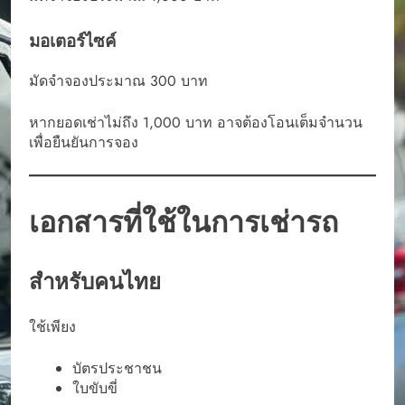
มอเตอร์ไซค์
มัดจำจองประมาณ 300 บาท
หากยอดเช่าไม่ถึง 1,000 บาท อาจต้องโอนเต็มจำนวน
เพื่อยืนยันการจอง
เอกสารที่ใช้ในการเช่ารถ
สำหรับคนไทย
ใช้เพียง
บัตรประชาชน
ใบขับขี่