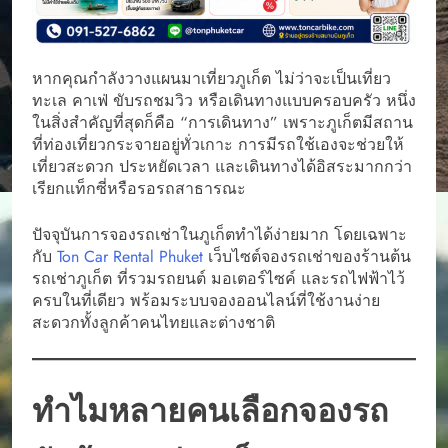
หากคุณกำลังวางแผนมาเที่ยวภูเก็ต ไม่ว่าจะเป็นเที่ยว
ทะเล คาเฟ่ ขับรถชมวิว หรือเดินทางแบบครอบครัว หนึ่ง
ในสิ่งสำคัญที่สุดก็คือ “การเดินทาง” เพราะภูเก็ตมีสถาน
ที่ท่องเที่ยวกระจายอยู่ทั่วเกาะ การมีรถใช้เองจะช่วยให้
เที่ยวสะดวก ประหยัดเวลา และเดินทางได้อิสระมากกว่า
เรียกแท็กซี่หรือรอรถสาธารณะ
ปัจจุบันการจองรถเช่าในภูเก็ตทำได้ง่ายมาก โดยเฉพาะ
กับ
Ton Car Rental Phuket
เว็บไซต์จองรถเช่าของร้านต้น
รถเช่าภูเก็ต ที่รวมรถยนต์ มอเตอร์ไซค์ และรถไฟฟ้าไว้
ครบในที่เดียว พร้อมระบบจองออนไลน์ที่ใช้งานง่าย
สะดวกทั้งลูกค้าคนไทยและต่างชาติ
ทำไมหลายคนเลือกจองรถ