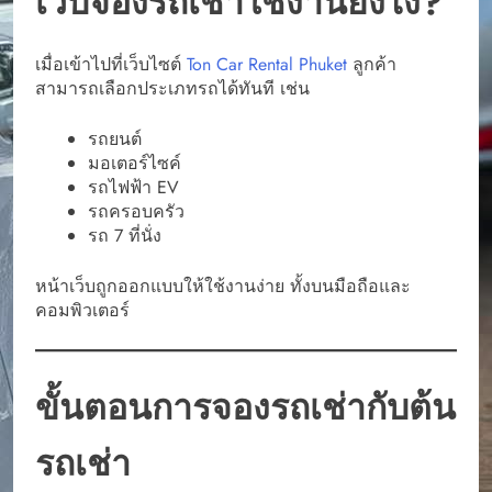
เว็บจองรถเช่าใช้งานยังไง?
เมื่อเข้าไปที่เว็บไซต์
Ton Car Rental Phuket
ลูกค้า
สามารถเลือกประเภทรถได้ทันที เช่น
รถยนต์
มอเตอร์ไซค์
รถไฟฟ้า EV
รถครอบครัว
รถ 7 ที่นั่ง
หน้าเว็บถูกออกแบบให้ใช้งานง่าย ทั้งบนมือถือและ
คอมพิวเตอร์
ขั้นตอนการจองรถเช่ากับต้น
รถเช่า