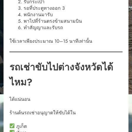
รับกระเป๋า
รอที่ประตูทางออก 3
พนักงานมารับ
พาไปที่ร้านตรงข้ามสนามบิน
ทำสัญญาและรับรถ
ใช้เวลาเพียงประมาณ 10–15 นาทีเท่านั้น
รถเช่าขับไปต่างจังหวัดได้
ไหม?
ได้แน่นอน
ร้านต้นรถเช่าอนุญาตให้ขับได้ใน
ภูเก็ต