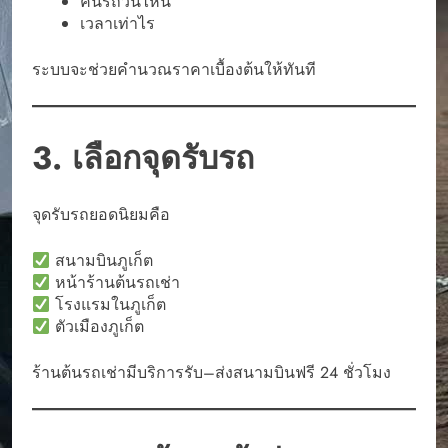
คืนรถวันไหน
เวลาเท่าไร
ระบบจะช่วยคำนวณราคาเบื้องต้นให้ทันที
3. เลือกจุดรับรถ
จุดรับรถยอดนิยมคือ
สนามบินภูเก็ต
หน้าร้านต้นรถเช่า
โรงแรมในภูเก็ต
ตัวเมืองภูเก็ต
ร้านต้นรถเช่ามีบริการรับ–ส่งสนามบินฟรี 24 ชั่วโมง