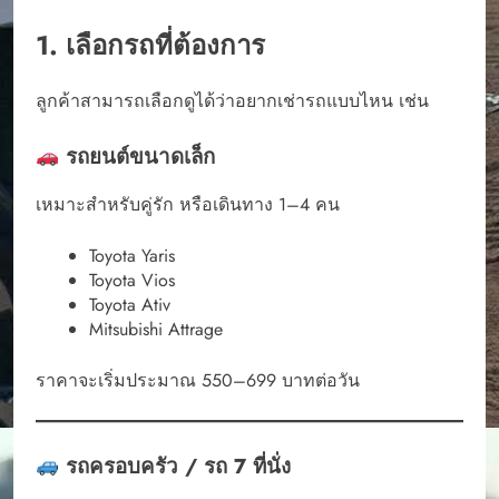
1. เลือกรถที่ต้องการ
ลูกค้าสามารถเลือกดูได้ว่าอยากเช่ารถแบบไหน เช่น
รถยนต์ขนาดเล็ก
เหมาะสำหรับคู่รัก หรือเดินทาง 1–4 คน
Toyota Yaris
Toyota Vios
Toyota Ativ
Mitsubishi Attrage
ราคาจะเริ่มประมาณ 550–699 บาทต่อวัน
รถครอบครัว / รถ 7 ที่นั่ง