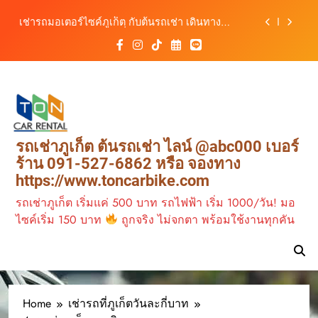
เดินทางสะดวกทุกเส้นทาง
Skip
เช่ารถมอเตอร์ไซค์ภูเก็ต กับต้นรถเช่า เดินทาง
to
สะดวก ราคาประหยัด เริ่มต้นเพียง 150 บาท/วัน
content
ต้นรถเช่า ครบทุกฟังก์ชันการใช้งาน ครบทุกประเภท
รถ ตอบโจทย์ทุกการเดินทางในภูเก็ต
วิเคราะห์ตลาดรถเช่าภูเก็ต 3 เดือนข้างหน้า:
สิงหาคม–ตุลาคม 2569
ต้นรถเช่าภูเก็ต บริการรถเช่าครบวงจร ราคาคุ้มค่า
เดินทางสะดวกทุกเส้นทาง
เช่ารถมอเตอร์ไซค์ภูเก็ต กับต้นรถเช่า เดินทาง
รถเช่าภูเก็ต ต้นรถเช่า ไลน์ @abc000 เบอร์
สะดวก ราคาประหยัด เริ่มต้นเพียง 150 บาท/วัน
ร้าน 091-527-6862 หรือ จองทาง
ต้นรถเช่า ครบทุกฟังก์ชันการใช้งาน ครบทุกประเภท
https://www.toncarbike.com
รถ ตอบโจทย์ทุกการเดินทางในภูเก็ต
รถเช่าภูเก็ต เริ่มแค่ 500 บาท รถไฟฟ้า เริ่ม 1000/วัน! มอ
ไซค์เริ่ม 150 บาท
ถูกจริง ไม่จกตา พร้อมใช้งานทุกคัน
Home
เช่ารถที่ภูเก็ตวันละกี่บาท