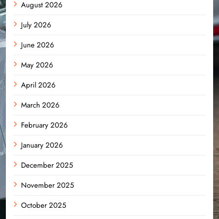
August 2026
July 2026
June 2026
May 2026
April 2026
March 2026
February 2026
January 2026
December 2025
November 2025
October 2025