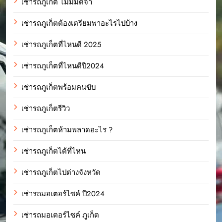
เช่ารถภูเก็ต ไม่มีมัดจำ
เช่ารถภูเก็ตต้องเตรียมพาอะไรไปบ้าง
เช่ารถภูเก็ตที่ไหนดี 2025
เช่ารถภูเก็ตที่ไหนดีปี2024
เช่ารถภูเก็ตพร้อมคนขับ
เช่ารถภูเก็ตรีวิว
เช่ารถภูเก็ตห้ามพลาดอะไร ?
เช่ารถภูเก็ตได้ที่ไหน
เช่ารถภูเก็ตไปต่างจังหวัด
เช่ารถมอเตอร์ไซค์ ปี2024
เช่ารถมอเตอร์ไซค์ ภูเก็ต