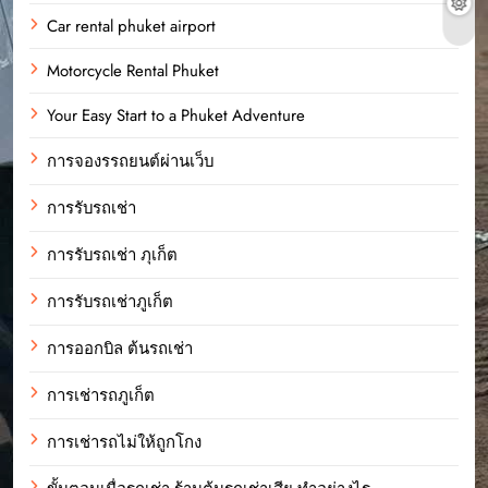
Car rental phuket airport
Motorcycle Rental Phuket
Your Easy Start to a Phuket Adventure
การจองรรถยนต์ผ่านเว็บ
การรับรถเช่า
การรับรถเช่า ภุเก็ต
การรับรถเช่าภูเก็ต
การออกบิล ต้นรถเช่า
การเช่ารถภูเก็ต
การเช่ารถไม่ให้ถูกโกง