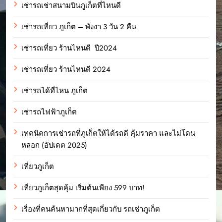
เช่ารถเช่าสนามบินภูเก็ตที่ไหนดี
เช่ารถเที่ยว ภูเก็ต – พังงา 3 วัน 2 คืน
เช่ารถเที่ยว ร้านไหนดี ปี2024
เช่ารถเที่ยว ร้านไหนดี 2024
เช่ารถได้ที่ไหน ภูเก็ต
เช่ารถไฟฟ้าภูเก็ต
เทคนิคการเช่ารถที่ภูเก็ตให้ได้รถดี คุ้มราคา และไม่โดน
หลอก (อัปเดต 2025)
เที่ยวภูเก็ต
เที่ยวภูเก็ตสุดคุ้ม เริ่มต้นเพียง 599 บาท!
เรื่องที่คนค้นหามากที่สุดเกี่ยวกับ รถเช่าภูเก็ต