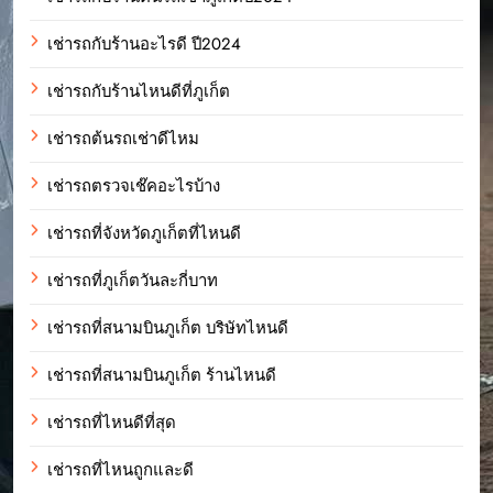
เช่ารถกับร้านอะไรดี ปี2024
เช่ารถกับร้านไหนดีที่ภูเก็ต
เช่ารถต้นรถเช่าดีไหม
เช่ารถตรวจเช๊คอะไรบ้าง
เช่ารถที่จังหวัดภูเก็ตที่ไหนดี
เช่ารถที่ภูเก็ตวันละกี่บาท
เช่ารถที่สนามบินภูเก็ต บริษัทไหนดี
เช่ารถที่สนามบินภูเก็ต ร้านไหนดี
เช่ารถที่ไหนดีที่สุด
เช่ารถที่ไหนถูกและดี