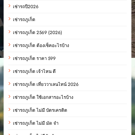
เช่ารถปี2026
เช่ารถภูเก็ต
เช่ารถภูเก็ต 2569 (2026)
เช่ารถภูเก็ต ต้องเช็คอะไรบ้าง
เช่ารถภูเก็ต ราคา 599
เช่ารถภูเก็ต เจ้าไหน ดี
เช่ารถภูเก็ต เที่ยววาเลนไทน์ 2026
เช่ารถภูเก็ต ใช้เอกสารอะไรบ้าง
เช่ารถภูเก็ต ไม่มี บัตรเครดิต
เช่ารถภูเก็ต ไม่มี มัด จํา