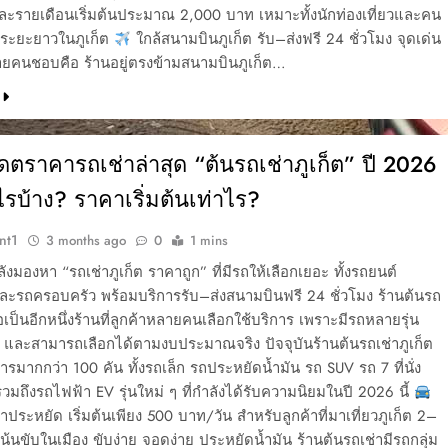
ละรายเดือนเริ่มต้นประมาณ 2,000 บาท เหมาะทั้งนักท่องเที่ยวและคน
นระยะยาวในภูเก็ต
ใกล้สนามบินภูเก็ต รับ–ส่งฟรี 24 ชั่วโมง จุดเด่น
ลายคนชอบคือ ร้านอยู่ตรงข้ามสนามบินภูเก็ต…
ดตราคารถเช่าล่าสุด “ต้นรถเช่าภูเก็ต” ปี 2026
รบ้าง? ราคาเริ่มต้นเท่าไร?
nt1
3 months ago
0
1 mins
งมองหา “รถเช่าภูเก็ต ราคาถูก” ที่มีรถให้เลือกเยอะ ทั้งรถยนต์
ละรถครอบครัว พร้อมบริการรับ–ส่งสนามบินฟรี 24 ชั่วโมง ร้านต้นรถ
ถือเป็นอีกหนึ่งร้านที่ลูกค้าหลายคนเลือกใช้บริการ เพราะมีรถหลายรุ่น
และสามารถเลือกได้ตามงบประมาณจริง ปัจจุบันร้านต้นรถเช่าภูเก็ต
การมากกว่า 100 คัน ทั้งรถเล็ก รถประหยัดน้ำมัน รถ SUV รถ 7 ที่นั่ง
มถึงรถไฟฟ้า EV รุ่นใหม่ ๆ ที่กำลังได้รับความนิยมในปี 2026 นี้
าประหยัด เริ่มต้นเพียง 500 บาท/วัน สำหรับลูกค้าที่มาเที่ยวภูเก็ต 2–
น้นขับในเมือง ขับง่าย จอดง่าย ประหยัดน้ำมัน ร้านต้นรถเช่ามีรถกลุ่ม