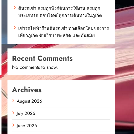
ต้นรถเช่า ครบทุกฟังก์ชันการใช้งาน ครบทุก
ประเภทรถ ตอบโจทย์ทุกการเดินทางในภูเก็ต
เช่ารถไฟฟ้าร้านต้นรถเช่า ทางเลือกใหม่ของการ
เที่ยวภูเก็ต ขับเงียบ ประหยัด และทันสมัย
Recent Comments
No comments to show.
Archives
August 2026
July 2026
June 2026