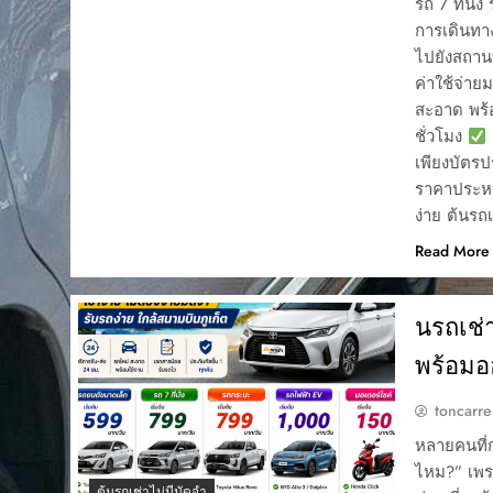
รถ 7 ที่นั
การเดินทาง
ไปยังสถาน
ค่าใช้จ่ายม
สะอาด พร้
ชั่วโมง
เพียงบัตร
ราคาประหย
ง่าย ต้นรถ
Read More
นรถเช่า
พร้อมออ
toncarre
หลายคนที่ก
ไหม?” เพรา
ต้นรถเช่าไม่มีมัดจำ