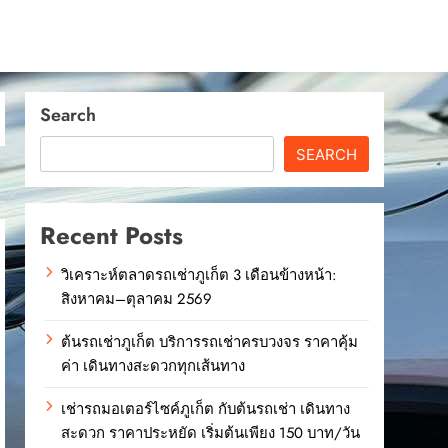
Search
SEARCH
Recent Posts
วิเคราะห์ตลาดรถเช่าภูเก็ต 3 เดือนข้างหน้า:
สิงหาคม–ตุลาคม 2569
ต้นรถเช่าภูเก็ต บริการรถเช่าครบวงจร ราคาคุ้ม
ค่า เดินทางสะดวกทุกเส้นทาง
เช่ารถมอเตอร์ไซค์ภูเก็ต กับต้นรถเช่า เดินทาง
สะดวก ราคาประหยัด เริ่มต้นเพียง 150 บาท/วัน