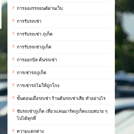
การจองรรถยนต์ผ่านเว็บ
การรับรถเช่า
การรับรถเช่า ภุเก็ต
การรับรถเช่าภูเก็ต
การออกบิล ต้นรถเช่า
การเช่ารถภูเก็ต
การเช่ารถไม่ให้ถูกโกง
ขั้นตอนเมื่อรถเช่า ร้านต้นรถเช่าเสีย ทำอย่างไร
ขับรถเช่าภูเก็ต เที่ยวแลนมาร์คภูเก็ตแบบสบาย ๆ
ไปได้ทุกที่
ความแตกต่าง