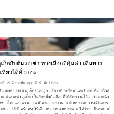
ูเก็ตกับต้นรถเช่า ทางเลือกที่คุ้มค่า เดินทาง
ที่ยวได้ทั่วเกาะ
nt1
2 months ago
0
1 mins
งมองหา รถเช่าภูเก็ตราคาถูก บริการดี รถใหม่ และรับรถได้ง่ายใกล้
าน ต้นรถเช่า ภูเก็ต เป็นอีกหนึ่งตัวเลือกที่ได้รับความไว้วางใจจากนัก
วทั้งชาวไทยและชาวต่างชาติมาอย่างยาวนาน ด้วยประสบการณ์ในการ
มากกว่า 15 ปี พร้อมรถให้เลือกหลากหลายประเภท ไม่ว่าจะเป็นรถยนต์