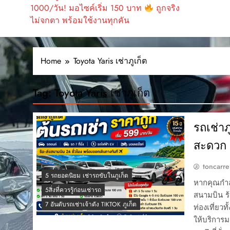
1000/วัน! มอไซค์เริ่ม 150 บาท
ถูกจริง
ไม่จกตา พร้อมใช้งานทุกคัน
Home
Toyota Yaris เช่าภูเก็ต
Tag:
Toyota Yaris เช่าภูเก็ต
รถเช่าภ
สะดวก เ
toncarre
5 รถยอดนิยม เช่ารถขับในภูเก็ต
หากคุณกำลั
5สิ่งที่ควรรู้ก่อนเช่ารถ
สนามบิน ร้
7 อันดับรถเช่าเจ้าดัง TIKTOK ภูเก็ต
ท่องเที่ย
ให้บริการ