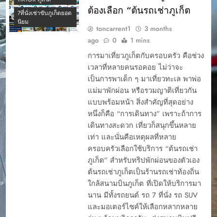
ต้องเลือก “ต้นรถเช่าภูเก็ต
7ที่นั่งเช่าขับภูเก็ตยอด
นิยม
toncarrent1
3 months
ago
0
1 mins
การมาเที่ยวภูเก็ตกับครอบครัว คือช่วง
เวลาที่หลายคนรอคอย ไม่ว่าจะ
เป็นการพาเด็ก ๆ มาเที่ยวทะเล พาพ่อ
แม่มาพักผ่อน หรือรวมญาติเที่ยวกัน
แบบพร้อมหน้า สิ่งสำคัญที่สุดอย่าง
หนึ่งก็คือ “การเดินทาง” เพราะถ้าการ
เดินทางสะดวก เที่ยวก็สนุกขึ้นหลาย
เท่า และนั่นคือเหตุผลที่หลาย
ครอบครัวเลือกใช้บริการ “ต้นรถเช่า
ภูเก็ต” สำหรับทริปพักผ่อนของตัวเอง
ต้นรถเช่าภูเก็ตเป็นร้านรถเช่าท้องถิ่น
ใกล้สนามบินภูเก็ต ที่เปิดให้บริการมา
นาน มีทั้งรถยนต์ รถ 7 ที่นั่ง รถ SUV
และมอเตอร์ไซค์ให้เลือกหลากหลาย