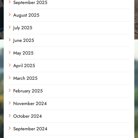
September 2025
August 2025
July 2025
June 2025
May 2025
April 2025
March 2025
February 2025
November 2024
October 2024
September 2024