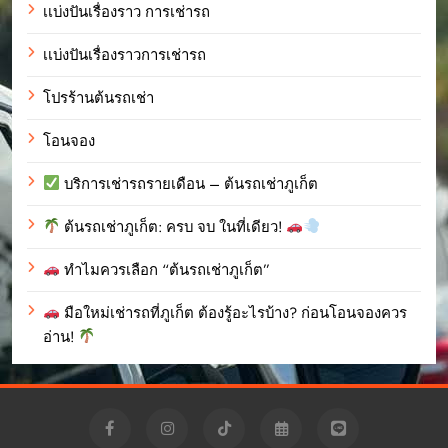
เเบ่งปันเรื่องราว การเช่ารถ
เเบ่งปันเรื่องราวการเช่ารถ
โปรร้านต้นรถเช่า
โอนจอง
บริการเช่ารถรายเดือน – ต้นรถเช่าภูเก็ต
ต้นรถเช่าภูเก็ต: ครบ จบ ในที่เดียว!
ทำไมควรเลือก “ต้นรถเช่าภูเก็ต”
มือใหม่เช่ารถที่ภูเก็ต ต้องรู้อะไรบ้าง? ก่อนโอนจองควร
อ่าน!