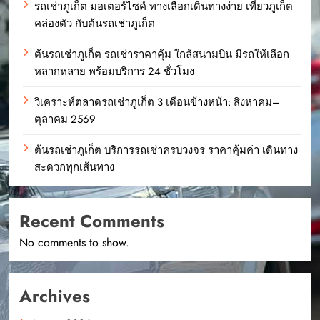
รถเช่าภูเก็ต มอเตอร์ไซค์ ทางเลือกเดินทางง่าย เที่ยวภูเก็ต
คล่องตัว กับต้นรถเช่าภูเก็ต
ต้นรถเช่าภูเก็ต รถเช่าราคาคุ้ม ใกล้สนามบิน มีรถให้เลือก
หลากหลาย พร้อมบริการ 24 ชั่วโมง
วิเคราะห์ตลาดรถเช่าภูเก็ต 3 เดือนข้างหน้า: สิงหาคม–
ตุลาคม 2569
ต้นรถเช่าภูเก็ต บริการรถเช่าครบวงจร ราคาคุ้มค่า เดินทาง
สะดวกทุกเส้นทาง
Recent Comments
No comments to show.
Archives