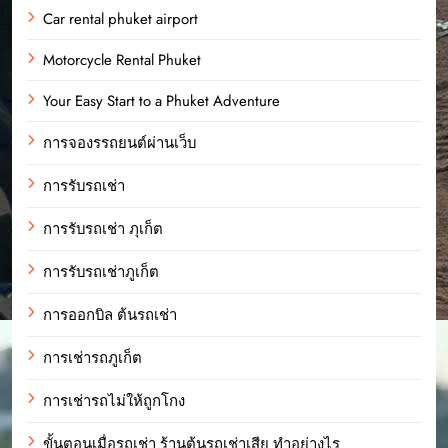
Car rental phuket airport
Motorcycle Rental Phuket
Your Easy Start to a Phuket Adventure
การจองรรถยนต์ผ่านเว็บ
การรับรถเช่า
การรับรถเช่า ภุเก็ต
การรับรถเช่าภูเก็ต
การออกบิล ต้นรถเช่า
การเช่ารถภูเก็ต
การเช่ารถไม่ให้ถูกโกง
ขั้นตอนเมื่อรถเช่า ร้านต้นรถเช่าเสีย ทำอย่างไร