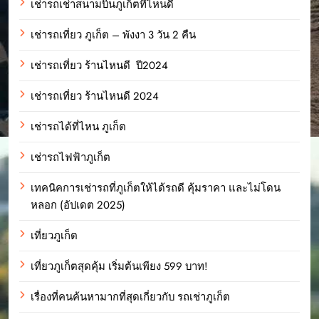
เช่ารถเช่าสนามบินภูเก็ตที่ไหนดี
เช่ารถเที่ยว ภูเก็ต – พังงา 3 วัน 2 คืน
เช่ารถเที่ยว ร้านไหนดี ปี2024
เช่ารถเที่ยว ร้านไหนดี 2024
เช่ารถได้ที่ไหน ภูเก็ต
เช่ารถไฟฟ้าภูเก็ต
เทคนิคการเช่ารถที่ภูเก็ตให้ได้รถดี คุ้มราคา และไม่โดน
หลอก (อัปเดต 2025)
เที่ยวภูเก็ต
เที่ยวภูเก็ตสุดคุ้ม เริ่มต้นเพียง 599 บาท!
เรื่องที่คนค้นหามากที่สุดเกี่ยวกับ รถเช่าภูเก็ต