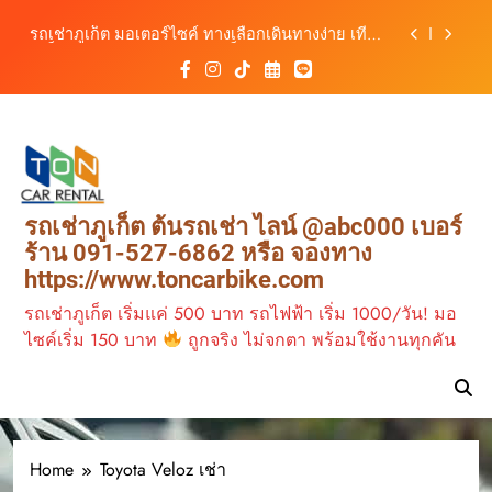
ภูเก็ตคล่องตัว กับต้นรถเช่าภูเก็ต
Skip
ต้นรถเช่าภูเก็ต รถเช่าราคาคุ้ม ใกล้สนามบิน มีรถให้
to
เลือกหลากหลาย พร้อมบริการ 24 ชั่วโมง
content
วิเคราะห์ตลาดรถเช่าภูเก็ต 3 เดือนข้างหน้า:
สิงหาคม–ตุลาคม 2569
ต้นรถเช่าสนามบินภูเก็ต รถเช่าใกล้สนามบิน เดินทาง
สะดวก เที่ยวภูเก็ตได้อย่างอิสระ
รถเช่าภูเก็ต มอเตอร์ไซค์ ทางเลือกเดินทางง่าย เที่ยว
ภูเก็ตคล่องตัว กับต้นรถเช่าภูเก็ต
ต้นรถเช่าภูเก็ต รถเช่าราคาคุ้ม ใกล้สนามบิน มีรถให้
รถเช่าภูเก็ต ต้นรถเช่า ไลน์ @abc000 เบอร์
เลือกหลากหลาย พร้อมบริการ 24 ชั่วโมง
ร้าน 091-527-6862 หรือ จองทาง
วิเคราะห์ตลาดรถเช่าภูเก็ต 3 เดือนข้างหน้า:
https://www.toncarbike.com
สิงหาคม–ตุลาคม 2569
รถเช่าภูเก็ต เริ่มแค่ 500 บาท รถไฟฟ้า เริ่ม 1000/วัน! มอ
ไซค์เริ่ม 150 บาท
ถูกจริง ไม่จกตา พร้อมใช้งานทุกคัน
Home
Toyota Veloz เช่า