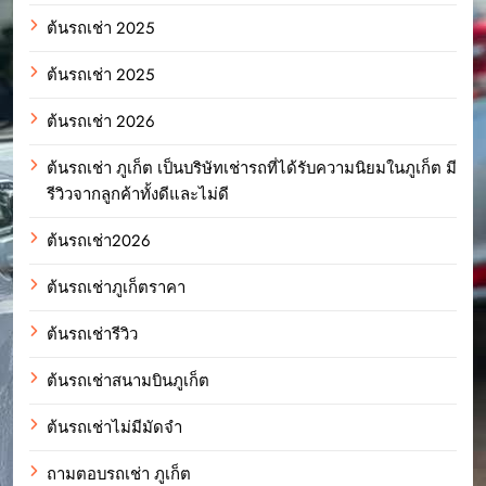
ต้นรถเช่า 2025
ต้นรถเช่า 2025
ต้นรถเช่า 2026
ต้นรถเช่า ภูเก็ต เป็นบริษัทเช่ารถที่ได้รับความนิยมในภูเก็ต มี
รีวิวจากลูกค้าทั้งดีและไม่ดี
ต้นรถเช่า2026
ต้นรถเช่าภูเก็ตราคา
ต้นรถเช่ารีวิว
ต้นรถเช่าสนามบินภูเก็ต
ต้นรถเช่าไม่มีมัดจำ
ถามตอบรถเช่า ภูเก็ต