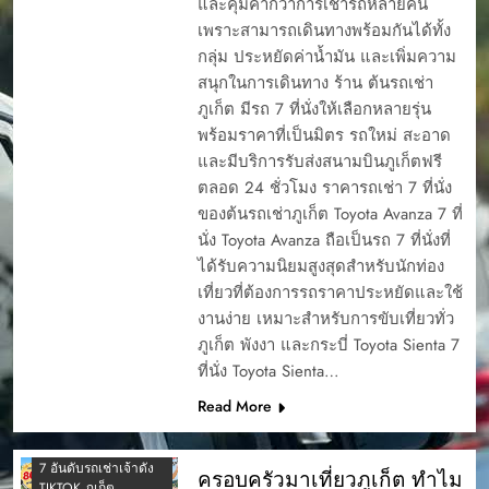
และคุ้มค่ากว่าการเช่ารถหลายคัน
เพราะสามารถเดินทางพร้อมกันได้ทั้ง
กลุ่ม ประหยัดค่าน้ำมัน และเพิ่มความ
สนุกในการเดินทาง ร้าน ต้นรถเช่า
ภูเก็ต มีรถ 7 ที่นั่งให้เลือกหลายรุ่น
พร้อมราคาที่เป็นมิตร รถใหม่ สะอาด
และมีบริการรับส่งสนามบินภูเก็ตฟรี
ตลอด 24 ชั่วโมง ราคารถเช่า 7 ที่นั่ง
ของต้นรถเช่าภูเก็ต Toyota Avanza 7 ที่
นั่ง Toyota Avanza ถือเป็นรถ 7 ที่นั่งที่
ได้รับความนิยมสูงสุดสำหรับนักท่อง
เที่ยวที่ต้องการรถราคาประหยัดและใช้
งานง่าย เหมาะสำหรับการขับเที่ยวทั่ว
ภูเก็ต พังงา และกระบี่ Toyota Sienta 7
4 รถเช่าภูเก็ต ยอด
ที่นั่ง Toyota Sienta…
นิยม ต้นรถเช่า ภูเก็ต
Read More
5 รถยอดนิยม เช่ารถ
ขับในภูเก็ต
7 อันดับรถเช่าเจ้าดัง
ครอบครัวมาเที่ยวภูเก็ต ทำไม
TIKTOK ภูเก็ต