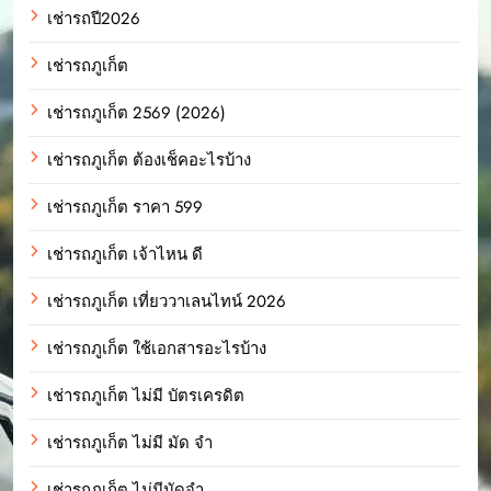
เช่ารถปี2026
เช่ารถภูเก็ต
เช่ารถภูเก็ต 2569 (2026)
เช่ารถภูเก็ต ต้องเช็คอะไรบ้าง
เช่ารถภูเก็ต ราคา 599
เช่ารถภูเก็ต เจ้าไหน ดี
เช่ารถภูเก็ต เที่ยววาเลนไทน์ 2026
เช่ารถภูเก็ต ใช้เอกสารอะไรบ้าง
เช่ารถภูเก็ต ไม่มี บัตรเครดิต
เช่ารถภูเก็ต ไม่มี มัด จํา
เช่ารถภูเก็ต ไม่มีมัดจำ