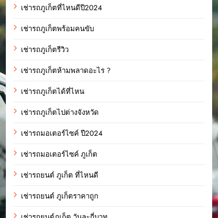
เช่ารถภูเก็ตที่ไหนดีปี2024
เช่ารถภูเก็ตพร้อมคนขับ
เช่ารถภูเก็ตรีวิว
เช่ารถภูเก็ตห้ามพลาดอะไร ?
เช่ารถภูเก็ตได้ที่ไหน
เช่ารถภูเก็ตไปต่างจังหวัด
เช่ารถมอเตอร์ไซค์ ปี2024
เช่ารถมอเตอร์ไซค์ ภูเก็ต
เช่ารถยนต์ ภูเก็ต ที่ไหนดี
เช่ารถยนต์ ภูเก็ตราคาถูก
เช่ารถยนต์ภูเก็ต วันละกี่บาท