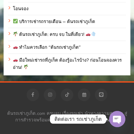
โอนจอง
บริการเช่ารถรายเดือน – ต้นรถเช่าภูเก็ต
ต้นรถเช่าภูเก็ต: ครบ จบ ในที่เดียว!
ทำไมควรเลือก “ต้นรถเช่าภูเก็ต”
มือใหม่เช่ารถที่ภูเก็ต ต้องรู้อะไรบ้าง? ก่อนโอนจองควร
อ่าน!
ต้นรถเช่าภูเก็ต.com ครบจบ เรื่องรถเช่า นำทางความสะดวก สู่
ติดต่อเรา รถเช่าภูเก็ต
การสำรวจพร้อมความอิสระ Powered By
.
BlazeThemes
Open c