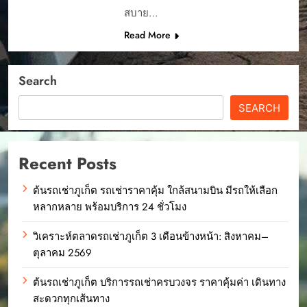
สบาย…
Read More
Search
SEARCH
Recent Posts
ต้นรถเช่าภูเก็ต รถเช่าราคาคุ้ม ใกล้สนามบิน มีรถให้เลือก
หลากหลาย พร้อมบริการ 24 ชั่วโมง
วิเคราะห์ตลาดรถเช่าภูเก็ต 3 เดือนข้างหน้า: สิงหาคม–
ตุลาคม 2569
ต้นรถเช่าภูเก็ต บริการรถเช่าครบวงจร ราคาคุ้มค่า เดินทาง
สะดวกทุกเส้นทาง