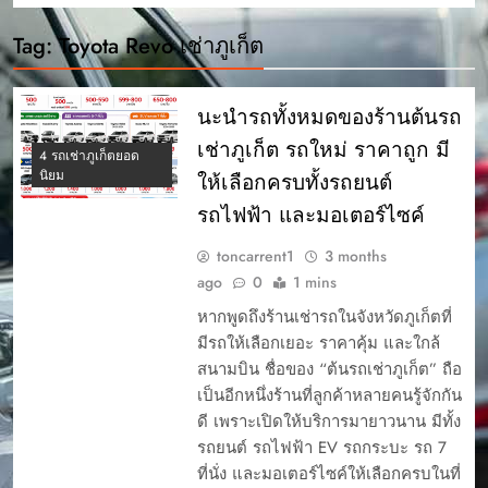
Tag:
Toyota Revo เช่าภูเก็ต
นะนำรถทั้งหมดของร้านต้นรถ
เช่าภูเก็ต รถใหม่ ราคาถูก มี
4 รถเช่าภูเก็ตยอด
นิยม
ให้เลือกครบทั้งรถยนต์
รถไฟฟ้า และมอเตอร์ไซค์
toncarrent1
3 months
ago
0
1 mins
หากพูดถึงร้านเช่ารถในจังหวัดภูเก็ตที่
มีรถให้เลือกเยอะ ราคาคุ้ม และใกล้
สนามบิน ชื่อของ “ต้นรถเช่าภูเก็ต” ถือ
เป็นอีกหนึ่งร้านที่ลูกค้าหลายคนรู้จักกัน
ดี เพราะเปิดให้บริการมายาวนาน มีทั้ง
รถยนต์ รถไฟฟ้า EV รถกระบะ รถ 7
ที่นั่ง และมอเตอร์ไซค์ให้เลือกครบในที่