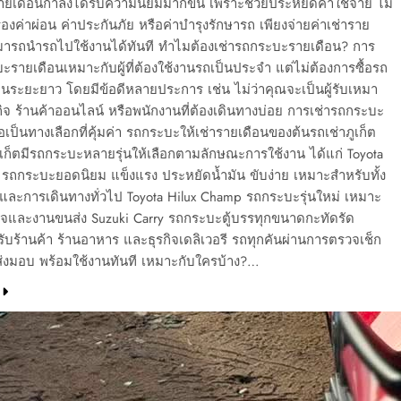
เดือนกำลังได้รับความนิยมมากขึ้น เพราะช่วยประหยัดค่าใช้จ่าย ไม่
รื่องค่าผ่อน ค่าประกันภัย หรือค่าบำรุงรักษารถ เพียงจ่ายค่าเช่าราย
ามารถนำรถไปใช้งานได้ทันที ทำไมต้องเช่ารถกระบะรายเดือน? การ
ะรายเดือนเหมาะกับผู้ที่ต้องใช้งานรถเป็นประจำ แต่ไม่ต้องการซื้อรถ
อนระยะยาว โดยมีข้อดีหลายประการ เช่น ไม่ว่าคุณจะเป็นผู้รับเหมา
กิจ ร้านค้าออนไลน์ หรือพนักงานที่ต้องเดินทางบ่อย การเช่ารถกระบะ
อเป็นทางเลือกที่คุ้มค่า รถกระบะให้เช่ารายเดือนของต้นรถเช่าภูเก็ต
ูเก็ตมีรถกระบะหลายรุ่นให้เลือกตามลักษณะการใช้งาน ได้แก่ Toyota
 รถกระบะยอดนิยม แข็งแรง ประหยัดน้ำมัน ขับง่าย เหมาะสำหรับทั้ง
และการเดินทางทั่วไป Toyota Hilux Champ รถกระบะรุ่นใหม่ เหมาะ
กิจและงานขนส่ง Suzuki Carry รถกระบะตู้บรรทุกขนาดกะทัดรัด
บร้านค้า ร้านอาหาร และธุรกิจเดลิเวอรี รถทุกคันผ่านการตรวจเช็ก
่งมอบ พร้อมใช้งานทันที เหมาะกับใครบ้าง?…