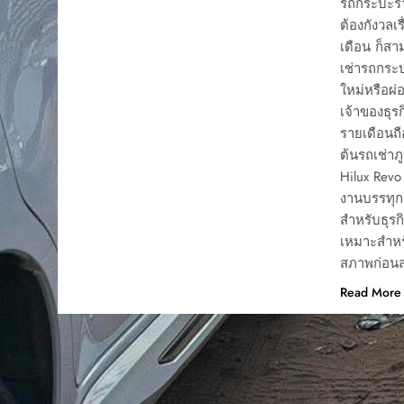
รถกระบะราย
ต้องกังวลเ
เดือน ก็ส
เช่ารถกระบ
ใหม่หรือผ่
เจ้าของธุร
รายเดือนถื
ต้นรถเช่าภ
Hilux Revo
งานบรรทุก
สำหรับธุร
เหมาะสำหรั
สภาพก่อนส
Read More