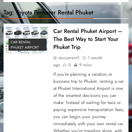
Tag:
Toyota Fortuner Rental Phuket
Car Rental Phuket Airport –
The Best Way to Start Your
CAR RENTAL
Phuket Trip
PHUKET AIRPORT
toncarrent1
1 month
ago
0
9 mins
If you’re planning a vacation or
business trip to Phuket, renting a car
at Phuket International Airport is one
of the smartest decisions you can
make. Instead of waiting for taxis or
paying expensive transportation fees,
you can begin your journey
immediately with your own rental car.
Whether you’re traveling alone, with